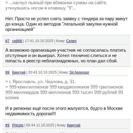
> ...заснул пьяный при вбивании суммы на сайте,
уткнувшись носом в клавишу "9"...
Нет. Просто не успел снять заявку с тендера за пару минут
до конца. Один из методов "легальной закупки нужной
организацией"
#7
cp866
| 17:41 10.10.2025 | Кому:
Склеп
А возможно орагнизация-участник не согласилась платить
отступные и он выиграл. Хотел технично слиться и не
попасть в реестр неблагонадежных, но план дал сбой.
#8
Кикутиё
| 20:43 10.10.2025 | Кому:
Sir Agressor
> г. Ярославль, ул. Чкалова, д. 31.
> 999 квинтиллионов 999 квадриллионов 999 триллионов
999 миллиардов 999 миллионов 999 тысяч 999 рублей 99
копеек
И в регионах ещё после этого жалуются, будто в Москве
недвижимость дорогая!!!
#9
Prinzip
| 05:44 11.10.2025 | Кому:
Кикутиё