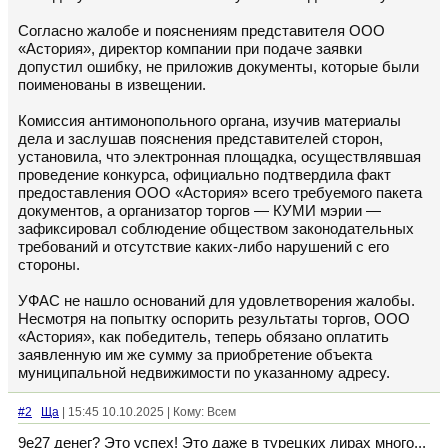
Согласно жалобе и пояснениям представителя ООО
«Астория», директор компании при подаче заявки
допустил ошибку, не приложив документы, которые были
поименованы в извещении.
Комиссия антимонопольного органа, изучив материалы
дела и заслушав пояснения представителей сторон,
установила, что электронная площадка, осуществлявшая
проведение конкурса, официально подтвердила факт
предоставления ООО «Астория» всего требуемого пакета
документов, а организатор торгов — КУМИ мэрии —
зафиксировал соблюдение обществом законодательных
требований и отсутствие каких-либо нарушений с его
стороны.
УФАС не нашло оснований для удовлетворения жалобы.
Несмотря на попытку оспорить результаты торгов, ООО
«Астория», как победитель, теперь обязано оплатить
заявленную им же сумму за приобретение объекта
муниципальной недвижимости по указанному адресу.
#2
Ща
| 15:45 10.10.2025 | Кому: Всем
9е27 денег? Это успех! Это даже в турецких лирах много...