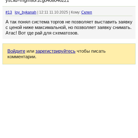
ysclid=mgm80r1cgo408046221
#13
loy_bykanah
| 12:11 11.10.2025 | Кому:
Склеп
А так понял система торгов не позволяет выставить заявку
с ценой ниже максимальной, но позволяет заявку снимать.
Атас! Вот где рай для схематозов.
Войдите
или
зарегистрируйтесь
чтобы писать
комментарии.