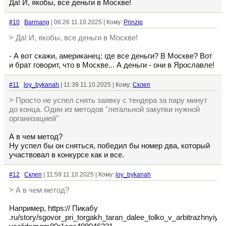
Да! И, якобы, все деньги в Москве!
#10
Barmang
| 06:26 11.10.2025 | Кому:
Prinzip
> Да! И, якобы, все деньги в Москве!
- А вот скажи, американец: где все деньги? В Москве? Вот
и брат говорит, что в Москве... А деньги - они в Ярославле!
#11
loy_bykanah
| 11:39 11.10.2025 | Кому:
Склеп
> Просто не успел снять заявку с тендера за пару минут
до конца. Один из методов "легальной закупки нужной
организацией"
А в чем метод?
Ну успел бы он сняться, победил бы номер два, который
участвовал в конкурсе как и все.
#12
Склеп
| 11:59 11.10.2025 | Кому:
loy_bykanah
> А в чем метод?
Например, https:// Пикабу
.ru/story/sgovor_pri_torgakh_taran_dalee_tolko_v_arbitrazhnyi