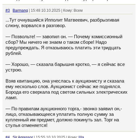
#3
Barmang
| 15:48 10.10.2025 | Кому: Всем
...Тут очнувшийся Ипполит Матвеевич, разбрызгивая
слюну, ворвался в разговор.
— Позвольте! — завопил он. — Почему комиссионный
сбор? Мы ничего не знаем о таком сборе! Надо
предупреждать. Я отказываюсь платить эти тридцать
рублей.
— Хорошо, — сказала барышня кротко, — я сейчас все
устрою.
Взяв квитанцию, она унеслась к аукционисту и сказала
ему несколько слов. Аукционист сейчас же поднялся.
Борода его сверкала под светом сильных электрических
ламп.
— По правилам аукционного торга,- звонко заявил он,-
лицо, отказывающееся уплатить полную сумму за
купленный им предмет, должно покинуть зал. Торг на
стулья отменяется!
#4
Sir Agressor
| 15:55 10.10.2025 | Кому:
Ща