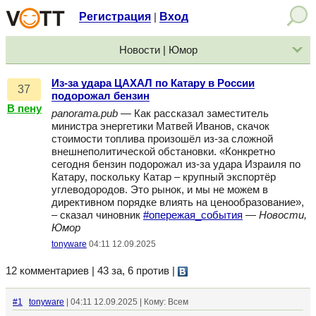
Регистрация
Вход
|
Новости | Юмор
Из-за удара ЦАХАЛ по Катару в России
37
подорожал бензин
В пену
panorama.pub
— Как рассказал заместитель
министра энергетики Матвей Иванов, скачок
стоимости топлива произошёл из-за сложной
внешнеполитической обстановки. «Конкретно
сегодня бензин подорожал из-за удара Израиля по
Катару, поскольку Катар – крупный экспортёр
углеводородов. Это рынок, и мы не можем в
директивном порядке влиять на ценообразование»,
– сказал чиновник
#опережая_события
—
Новости,
Юмор
tonyware
04:11 12.09.2025
12 комментариев | 43 за, 6 против
|
#1
tonyware
| 04:11 12.09.2025 | Кому: Всем