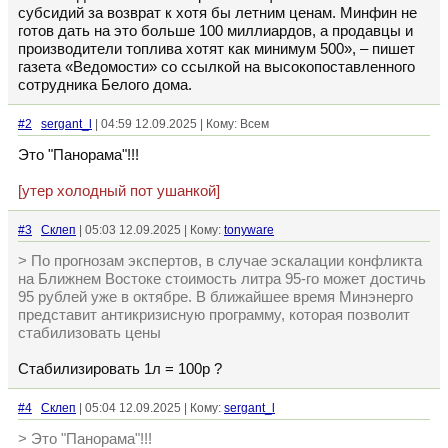
субсидий за возврат к хотя бы летним ценам. Минфин не
готов дать на это больше 100 миллиардов, а продавцы и
производители топлива хотят как минимум 500», – пишет
газета «Ведомости» со ссылкой на высокопоставленного
сотрудника Белого дома.
#2
sergant_l
| 04:59 12.09.2025 | Кому: Всем
Это "Панорама"!!!
[утер холодный пот ушанкой]
#3
Склеп
| 05:03 12.09.2025 | Кому:
tonyware
> По прогнозам экспертов, в случае эскалации конфликта
на Ближнем Востоке стоимость литра 95-го может достичь
95 рублей уже в октябре. В ближайшее время Минэнерго
представит антикризисную программу, которая позволит
стабилизовать цены
Стабилизировать 1л = 100р ?
#4
Склеп
| 05:04 12.09.2025 | Кому:
sergant_l
> Это "Панорама"!!!