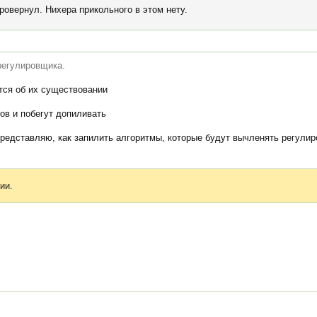
провернул. Нихера прикольного в этом нету.
регулировщика.
тся об их существовании
ов и побегут допиливать
 представляю, как запилить алгоритмы, которые будут вычленять регулир
ии.