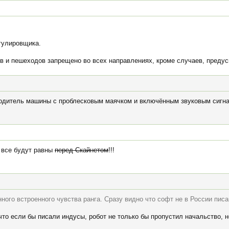
гулировщика.
в и пешеходов запрещено во всех направлениях, кроме случаев, предус
водитель машины с проблесковым маячком и включённым звуковым сигна
 все будут равны
перед Скайнетом
!!!
ного встроенного чувства ранга. Сразу видно что софт не в России писа
 что если бы писали индусы, робот не только бы пропустил начальство, 