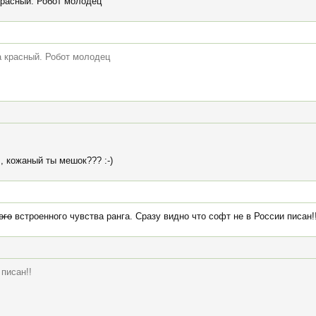
красный. Робот молодец
а красный. Робот молодец
, кожаный ты мешок??? :-)
ого
встроенного чувства ранга. Сразу видно что софт не в России писан!
писан!!