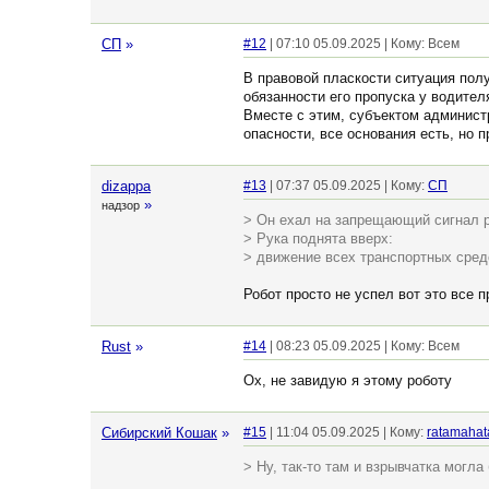
СП
»
#12
| 07:10 05.09.2025 | Кому: Всем
В правовой пласкости ситуация полу
обязанности его пропуска у водител
Вместе с этим, субъектом админист
опасности, все основания есть, но 
dizappa
#13
| 07:37 05.09.2025 | Кому:
СП
»
надзор
> Он ехал на запрещающий сигнал 
> Рука поднята вверх:
> движение всех транспортных сред
Робот просто не успел вот это все п
Rust
»
#14
| 08:23 05.09.2025 | Кому: Всем
Ох, не завидую я этому роботу
Сибирский Кошак
»
#15
| 11:04 05.09.2025 | Кому:
ratamahat
> Ну, так-то там и взрывчатка могла