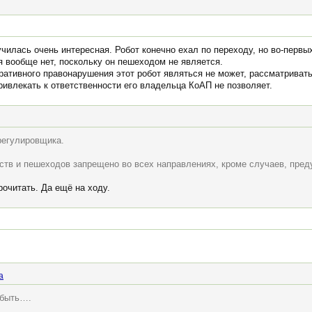
чилась очень интересная. Робот конечно ехал по переходу, но во-первы
я вообще нет, поскольку он пешеходом не является.
ративного правонарушения этот робот являться не может, рассматривать
привлекать к ответственности его владельца КоАП не позволяет.
регулировщика.
ств и пешеходов запрещено во всех направлениях, кроме случаев, пред
рочитать. Да ещё на ходу.
a
 быть….