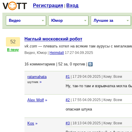
Регистрация
Вход
|
Видео
Юмор
Лучшее за
Наглый московский робот
52
vk.com
— плевать хотел на всякие там аурусы с мигалкам
В пену
Видео, Юмор
|
Heimdall
17:27 04.09.2025
16 комментариев | 52 за, 0 против
|
ratamahata
#1
| 17:29 04.09.2025 | Кому: Всем
»
шутник
Ну, так-то там и взрывчатка могла 
Alex Wolf
»
#2
| 17:55 04.09.2025 | Кому: Всем
опасная штука
Kos
»
#3
| 18:13 04.09.2025 | Кому: Всем