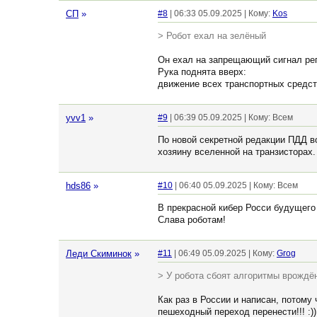
СП
»
#8
| 06:33 05.09.2025 | Кому:
Kos
> Робот ехал на зелёный
Он ехал на запрещающий сигнал ре
Рука поднята вверх:
движение всех транспортных средст
yvv1
»
#9
| 06:39 05.09.2025 | Кому: Всем
По новой секретной редакции ПДД 
хозяину вселенной на транзисторах.
hds86
»
#10
| 06:40 05.09.2025 | Кому: Всем
В прекрасной кибер Росси будущего
Слава роботам!
Леди Скиминок
»
#11
| 06:49 05.09.2025 | Кому:
Grog
> У робота сбоят алгоритмы врождён
Как раз в России и написан, потому
пешеходный переход перенести!!! :))