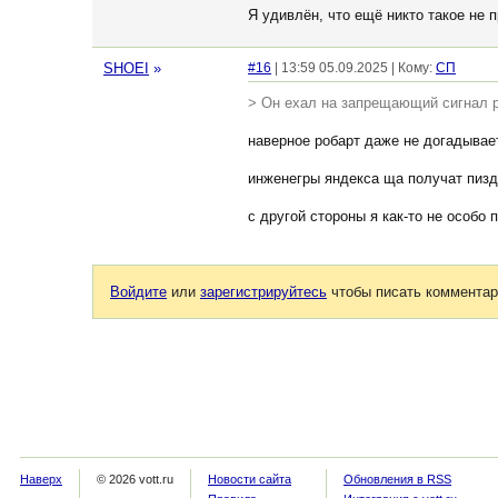
Я удивлён, что ещё никто такое не 
SHOEI
»
#16
| 13:59 05.09.2025 | Кому:
СП
> Он ехал на запрещающий сигнал 
наверное робарт даже не догадывае
инженегры яндекса ща получат пизд
с другой стороны я как-то не особо
Войдите
или
зарегистрируйтесь
чтобы писать комментар
Наверх
© 2026 vott.ru
Новости сайта
Обновления в RSS