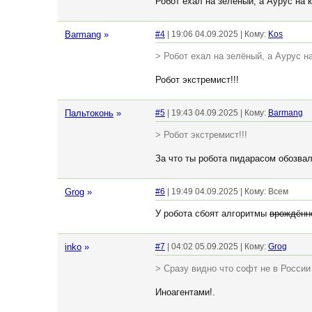
Робот ехал на зелёный, а Аурус на 
Barmang
»
#4
| 19:06 04.09.2025 | Кому:
Kos
> Робот ехал на зелёный, а Аурус н
Робот экстремист!!!
Пальтоконь
»
#5
| 19:43 04.09.2025 | Кому:
Barmang
> Робот экстремист!!!
За что ты робота пидарасом обозвал
Grog
»
#6
| 19:49 04.09.2025 | Кому: Всем
У робота сбоят алгоритмы
врождённ
inko
»
#7
| 04:02 05.09.2025 | Кому:
Grog
> Сразу видно что софт не в России 
Иноагентами!.