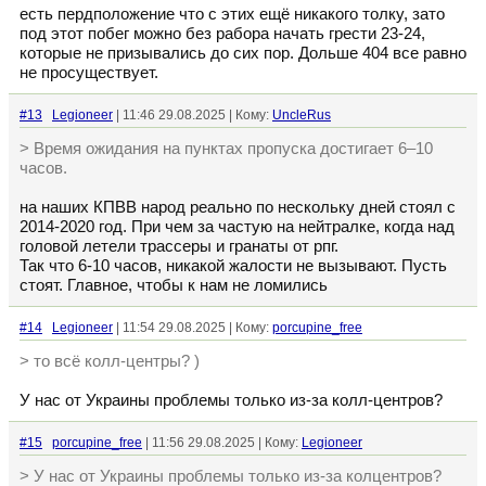
есть пердположение что с этих ещё никакого толку, зато
под этот побег можно без рабора начать грести 23-24,
которые не призывались до сих пор. Дольше 404 все равно
не просуществует.
#13
Legioneer
| 11:46 29.08.2025 | Кому:
UncleRus
> Время ожидания на пунктах пропуска достигает 6–10
часов.
на наших КПВВ народ реально по нескольку дней стоял с
2014-2020 год. При чем за частую на нейтралке, когда над
головой летели трассеры и гранаты от рпг.
Так что 6-10 часов, никакой жалости не вызывают. Пусть
стоят. Главное, чтобы к нам не ломились
#14
Legioneer
| 11:54 29.08.2025 | Кому:
porcupine_free
> то всё колл-центры? )
У нас от Украины проблемы только из-за колл-центров?
#15
porcupine_free
| 11:56 29.08.2025 | Кому:
Legioneer
> У нас от Украины проблемы только из-за колцентров?