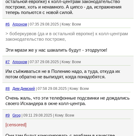
остальной европке) к колл-центрам законодательство
построже, хоть и ненамного. А ципсо - да, испражнения
теперь польются с новой силой.
#6
Агроном
| 07:35 29.08.2025 | Кому: Всем
> боберкурвов (да и в остальной европке) к колл-центрам
законодательство построже,
Эти мрази же у нас шакалить будут - этодругое!
#7
Агроном
| 07:37 29.08.2025 | Кому: Всем
Им съёживаться не в Полению надо, а туда, откуда их
потом обратно не выпиздят, когда понадобятся.
#8
Дим Димский
| 07:58 29.08.2025 | Кому: Всем
Очень жаль, что эти телефонные подсвинки не дождались
своего Искандера в окне колл-центра.
#9
Grog
| 09:11 29.08.2025 | Кому: Всем
[censored]
Они там будут конкурировать с арабами в качестве