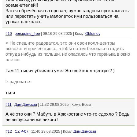
осеменителей!!
Затея обречённая на провал, нужно гандоны прокалывать
или перестать учить малолеток ими пользоваться на
уроках в школах.
#10
porcupine_free
| 09:16 29.08.2025 | Кому:
Oblomov
> Не спешите радоватся, это они свои колл-центры
вывозят и прочее ципсо, чтобы потом безопасно гадить
откуда нибудь из польши, не опасаясь что геранька в окно
влетит.
Там 11 тысяч убежало уже. Это всё колл-центры? )
> радоватся
ться
#11
Дим Димский
| 11:32 29.08.2025 | Кому: Всем
А чё это они ? Мабуть в Хрюкостане что-то сдохло ? Ведь
не выпускали же никого !
#12
CZ P-07
| 11:40 29.08.2025 | Кому:
Дим Димский