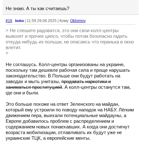
Не знаю. А ты как считаешь?
#16
buba
| 11:59 29.08.2025 | Кому:
Oblomov
> Не спешите радоватся, это они свои колл-центры
вывозят и прочее ципсо, чтобы потом безопасно гадить
откуда нибудь из польши, не опасаясь что геранька в окно
влетит.
>
Не соглашусь. Колл-центры организованы на украине,
поскольку там дешевле рабочая сила и проще нарушать
законодательство. В Польше они будут работать на
заводах и мыть унитазы,
продавать наркотики и
заниматься проституцией
. А колл-центры останутся там,
где они и были.
Это больше похоже на ответ Зеленского на майдан,
который ему устроили по поводу нападок на НАБУ. Лёгким
движением пера, выехали потенциальные майдауны, а
Европе добавилось проблем с распределением и
содержанием новых понаехавших. А когда они достигнут
возраста мобилизации, отлавливать их будут уже не
украинские ТЦК, а европейские менты.