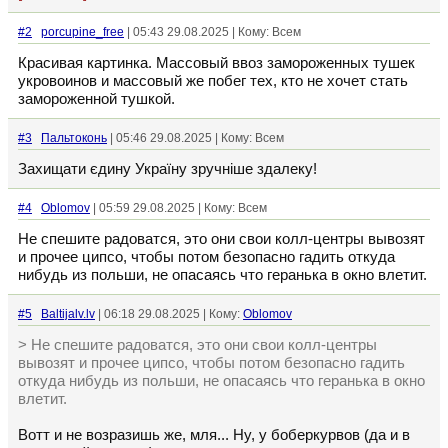
#2
porcupine_free
| 05:43 29.08.2025 | Кому: Всем
Красивая картинка. Массовый ввоз замороженных тушек
укровоинов и массовый же побег тех, кто не хочет стать
замороженной тушкой.
#3
Пальтоконь
| 05:46 29.08.2025 | Кому: Всем
Захищати єдину Україну зручніше здалеку!
#4
Oblomov
| 05:59 29.08.2025 | Кому: Всем
Не спешите радоватся, это они свои колл-центры вывозят
и прочее ципсо, чтобы потом безопасно гадить откуда
нибудь из польши, не опасаясь что геранька в окно влетит.
#5
Baltijalv.lv
| 06:18 29.08.2025 | Кому:
Oblomov
> Не спешите радоватся, это они свои колл-центры
вывозят и прочее ципсо, чтобы потом безопасно гадить
откуда нибудь из польши, не опасаясь что геранька в окно
влетит.
Вотт и не возразишь же, мля... Ну, у боберкурвов (да и в