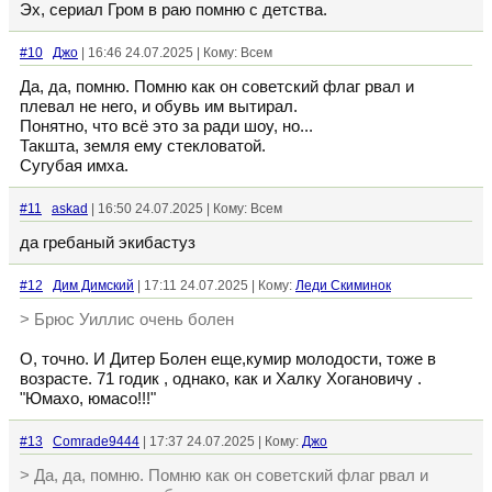
Эх, сериал Гром в раю помню с детства.
#10
Джо
| 16:46 24.07.2025 | Кому: Всем
Да, да, помню. Помню как он советский флаг рвал и
плевал не него, и обувь им вытирал.
Понятно, что всё это за ради шоу, но...
Такшта, земля ему стекловатой.
Сугубая имха.
#11
askad
| 16:50 24.07.2025 | Кому: Всем
да гребаный экибастуз
#12
Дим Димский
| 17:11 24.07.2025 | Кому:
Леди Скиминок
> Брюс Уиллис очень болен
О, точно. И Дитер Болен еще,кумир молодости, тоже в
возрасте. 71 годик , однако, как и Халку Хогановичу .
"Юмахо, юмасо!!!"
#13
Comrade9444
| 17:37 24.07.2025 | Кому:
Джо
> Да, да, помню. Помню как он советский флаг рвал и