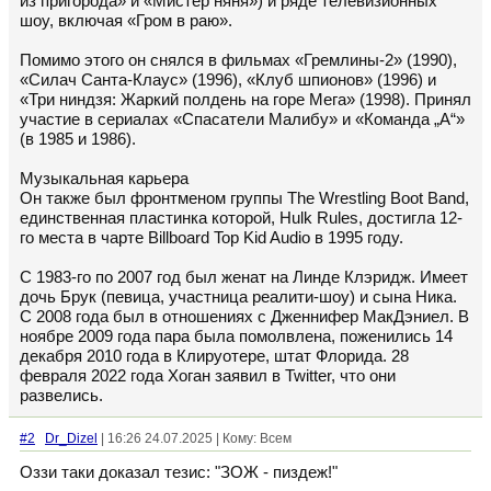
из пригорода» и «Мистер няня») и ряде телевизионных
шоу, включая «Гром в раю».
Помимо этого он снялся в фильмах «Гремлины-2» (1990),
«Силач Санта-Клаус» (1996), «Клуб шпионов» (1996) и
«Три ниндзя: Жаркий полдень на горе Мега» (1998). Принял
участие в сериалах «Спасатели Малибу» и «Команда „А“»
(в 1985 и 1986).
Музыкальная карьера
Он также был фронтменом группы The Wrestling Boot Band,
единственная пластинка которой, Hulk Rules, достигла 12-
го места в чарте Billboard Top Kid Audio в 1995 году.
С 1983-го по 2007 год был женат на Линде Клэридж. Имеет
дочь Брук (певица, участница реалити-шоу) и сына Ника.
С 2008 года был в отношениях с Дженнифер МакДэниел. В
ноябре 2009 года пара была помолвлена, поженились 14
декабря 2010 года в Клируотере, штат Флорида. 28
февраля 2022 года Хоган заявил в Twitter, что они
развелись.
#2
Dr_Dizel
| 16:26 24.07.2025 | Кому: Всем
Оззи таки доказал тезис: "ЗОЖ - пиздеж!"