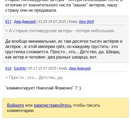
отличии от значительного числа "наших" актеров, нашу
страну они не предавали.
#17
Дим Димский
| 21:23 24.07.2025 | Кому:
Alex Wolf
> А старые голливудские актеры - потеря небольшая.
Да вообще минимальная, их там десятки тысяч актёров и
актёрок , в этой империи грёз, по каждому грустить- это
грустилка сломается. Просто , это... Детство, да. Шварц
как актер и человек- два разных шварца, вот.
#18
DarthM
| 05:17 25.07.2025 | Кому:
Дим Димский
> Просто , это... Детство, да.
"комментирует Николай Фоменко" ? :)
Войдите
или
зарегистрируйтесь
чтобы писать
комментарии.