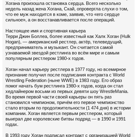
Хогана произошла остановка сердца. Всего несколько
недель назад жена Хогана, Скай, опровергла слухи о том,
что ее муж находится в коме, заявив, что «его сердце
сильное», а он восстанавливается после операций.
Настоящее имя и спортивная карьера
Терри Джин Боллеа, более известный как Халк Хоган (Hulk
Hogan), — американский рестлер, актёр, телеведущий,
предприниматель и музыкант. Он считается самой
узнаваемой звездой рестлинга во всём мире и самым
популярным рестлером 1980-х годов.
Хоган начал карьеру рестлера в 1977 году, но всемирное
признание получил после подписания контракта с World
Wrestling Federation (ныне WWE) в 1983 году. Его образ
помог начать бум рестлинга 1980-х годов, когда он стал
хедлайнером восьми из первых девяти шоу WrestleMania.
Во время первой части своей карьеры он пять раз
становился чемпионом, причём его первое чемпионство
стало вторым по продолжительности (1 474 дня) в истории
компании. Хоган является первым рестлером, который
выиграл две королевские битвы подряд — в 1990 и 1991
годах.
В 1993 году Хоган подписал контракт с организацией World