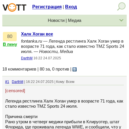
Регистрация
Вход
|
Новости | Медиа
Халк Хоган все
80
fontanka.ru
— Легенда рестлинга Халк Хоган умер в
В пену
возрасте 71 года, как стало известно TMZ Sports 24
июля. —
Новости, Медиа
DarthM
16:22 24.07.2025
18 комментариев | 80 за, 0 против
|
#1
DarthM
| 16:22 24.07.2025 | Кому: Всем
[censored]
Легенда рестлинга Халк Хоган умер в возрасте 71 года, как
стало известно TMZ Sports 24 июля.
Причина смерти
Рано утром в четверг медики прибыли в Клируотер, штат
Флорида, где проживала легенда WWE, и сообщили, что у