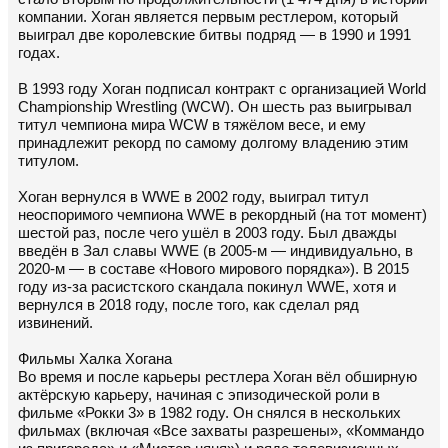
компании. Хоган является первым рестлером, который
выиграл две королевские битвы подряд — в 1990 и 1991
годах.
В 1993 году Хоган подписал контракт с организацией World
Championship Wrestling (WCW). Он шесть раз выигрывал
титул чемпиона мира WCW в тяжёлом весе, и ему
принадлежит рекорд по самому долгому владению этим
титулом.
Хоган вернулся в WWE в 2002 году, выиграл титул
неоспоримого чемпиона WWE в рекордный (на тот момент)
шестой раз, после чего ушёл в 2003 году. Был дважды
введён в Зал славы WWE (в 2005-м — индивидуально, в
2020-м — в составе «Нового мирового порядка»). В 2015
году из-за расистского скандала покинул WWE, хотя и
вернулся в 2018 году, после того, как сделал ряд
извинений.
Фильмы Халка Хогана
Во время и после карьеры рестлера Хоган вёл обширную
актёрскую карьеру, начиная с эпизодической роли в
фильме «Рокки 3» в 1982 году. Он снялся в нескольких
фильмах (включая «Все захваты разрешены», «Коммандо