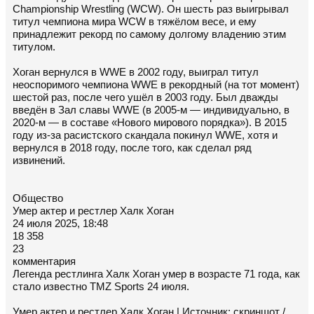
Championship Wrestling (WCW). Он шесть раз выигрывал
титул чемпиона мира WCW в тяжёлом весе, и ему
принадлежит рекорд по самому долгому владению этим
титулом.
Хоган вернулся в WWE в 2002 году, выиграл титул
неоспоримого чемпиона WWE в рекордный (на тот момент)
шестой раз, после чего ушёл в 2003 году. Был дважды
введён в Зал славы WWE (в 2005-м — индивидуально, в
2020-м — в составе «Нового мирового порядка»). В 2015
году из-за расистского скандала покинул WWE, хотя и
вернулся в 2018 году, после того, как сделал ряд
извинений.
Общество
Умер актер и рестлер Халк Хоган
24 июля 2025, 18:48
18 358
23
комментария
Легенда рестлинга Халк Хоган умер в возрасте 71 года, как
стало известно TMZ Sports 24 июля.
Умер актер и рестлер Халк Хоган | Источник: скриншот /