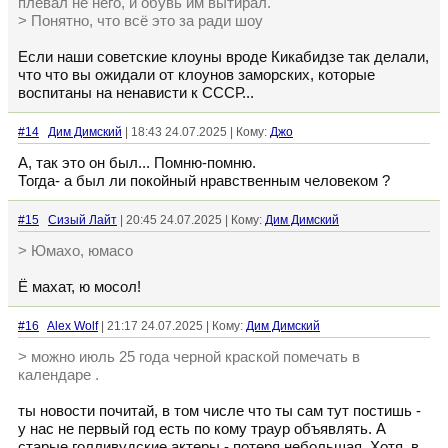
плевал не него, и обувь им вытирал.
> Понятно, что всё это за ради шоу
Если наши советские клоуны вроде Кикабидзе так делали,
что что вы ожидали от клоунов заморских, которые
воспитаны на ненависти к СССР...
#14
Дим Димский
| 18:43 24.07.2025 | Кому:
Джо
А, так это он был... Помню-помню.
Тогда- а был ли покойный нравственным человеком ?
#15
Сизый Лайт
| 20:45 24.07.2025 | Кому:
Дим Димский
> Юмахо, юмасо
Ё махат, ю мосол!
#16
Alex Wolf
| 21:17 24.07.2025 | Кому:
Дим Димский
> можно июль 25 года черной краской помечать в
календаре .
ты новости почитай, в том числе что ты сам тут постишь -
у нас не первый год есть по кому траур объявлять. А
старые голливудские актеры - потеря небольшая. Хотя, в