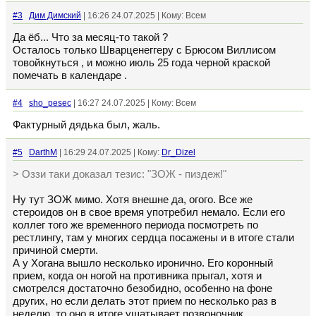
#3
Дим Димский
| 16:26 24.07.2025 | Кому: Всем
Да ёб... Что за месяц-то такой ?
Осталось только Шварценеггеру с Брюсом Виллисом
товойкнуться , и можно июль 25 года черной краской
помечать в календаре .
#4
sho_pesec
| 16:27 24.07.2025 | Кому: Всем
Фактурный дядька был, жаль.
#5
DarthM
| 16:29 24.07.2025 | Кому:
Dr_Dizel
> Оззи таки доказал тезис: "ЗОЖ - пиздеж!"
Ну тут ЗОЖ мимо. Хотя внешне да, огого. Все же
стероидов он в свое время употребил немало. Если его
коллег того же временного периода посмотреть по
рестлингу, там у многих сердца посажены и в итоге стали
причиной смерти.
А у Хогана вышло несколько иронично. Его коронный
прием, когда он ногой на противника прыгал, хотя и
смотрелся достаточно безобидно, особенно на фоне
других, но если делать этот прием по несколько раз в
неделю, то оно в итоге ушатывает позвоночник.