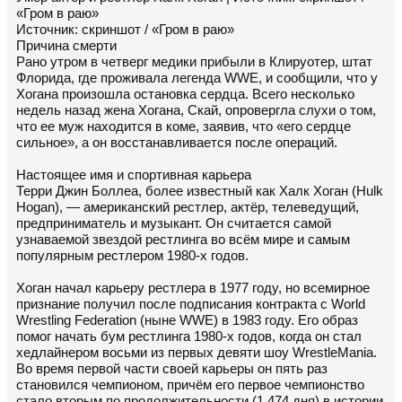
«Гром в раю»
Источник: скриншот / «Гром в раю»
Причина смерти
Рано утром в четверг медики прибыли в Клируотер, штат
Флорида, где проживала легенда WWE, и сообщили, что у
Хогана произошла остановка сердца. Всего несколько
недель назад жена Хогана, Скай, опровергла слухи о том,
что ее муж находится в коме, заявив, что «его сердце
сильное», а он восстанавливается после операций.
Настоящее имя и спортивная карьера
Терри Джин Боллеа, более известный как Халк Хоган (Hulk
Hogan), — американский рестлер, актёр, телеведущий,
предприниматель и музыкант. Он считается самой
узнаваемой звездой рестлинга во всём мире и самым
популярным рестлером 1980-х годов.
Хоган начал карьеру рестлера в 1977 году, но всемирное
признание получил после подписания контракта с World
Wrestling Federation (ныне WWE) в 1983 году. Его образ
помог начать бум рестлинга 1980-х годов, когда он стал
хедлайнером восьми из первых девяти шоу WrestleMania.
Во время первой части своей карьеры он пять раз
становился чемпионом, причём его первое чемпионство
стало вторым по продолжительности (1 474 дня) в истории