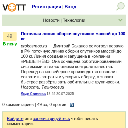
Регистрация
Вход
|
Новости | Технологии
Поточная линия сборки спутников массой до 100
49
кг
В пену
prokosmos.ru
— Дмитрий Баканов осмотрел первую
в РФ поточную линию сборки спутников массой до
100 кг. Линия создана и запущена в компании
«РЕШЕТНЁВ». Она оснащена роботизированными
системами и технологиями контроля качества.
Переход на конвейерное производство позволит
сократить затраты и ускорить сборку, а значит —
быстрее развёртывать орбитальные группировки. —
Новости, Технологии
Леди Скиминок
13:45 20.07.2025
0 комментариев | 49 за, 0 против
|
Войдите
или
зарегистрируйтесь
чтобы писать
комментарии.