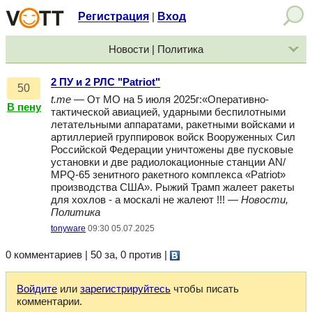
Регистрация
Вход
|
Новости | Политика
2 ПУ и 2 РЛС "Patriot"
50
t.me
— От МО на 5 июля 2025г:«Оперативно-
В пену
тактической авиацией, ударными беспилотными
летательными аппаратами, ракетными войсками и
артиллерией группировок войск Вооруженных Сил
Российской Федерации уничтожены две пусковые
установки и две радиолокационные станции AN/
МPQ-65 зенитного ракетного комплекса «Patriot»
производства США». Рыжий Трамп жалеет ракеты
для хохлов - а москалi не жалеют !!! —
Новости,
Политика
tonyware
09:30 05.07.2025
0 комментариев | 50 за, 0 против
|
Войдите
или
зарегистрируйтесь
чтобы писать
комментарии.