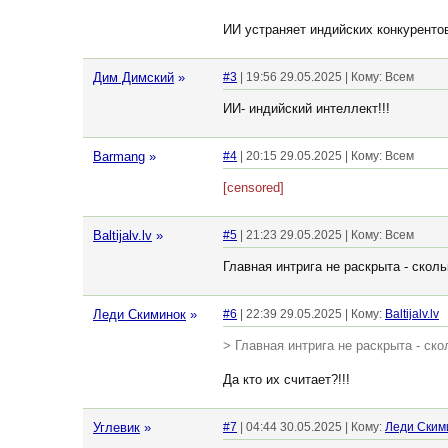
ИИ устраняет индийских конкуренто
Дим Димский
»
#3
| 19:56 29.05.2025 | Кому: Всем
ИИ- индийский интеллект!!!
Barmang
»
#4
| 20:15 29.05.2025 | Кому: Всем
[censored]
Baltijalv.lv
»
#5
| 21:23 29.05.2025 | Кому: Всем
Главная интрига не раскрыта - скол
Леди Скиминок
»
#6
| 22:39 29.05.2025 | Кому:
Baltijalv.lv
> Главная интрига не раскрыта - ск
Да кто их считает?!!!
Углевик
»
#7
| 04:44 30.05.2025 | Кому:
Леди Ским