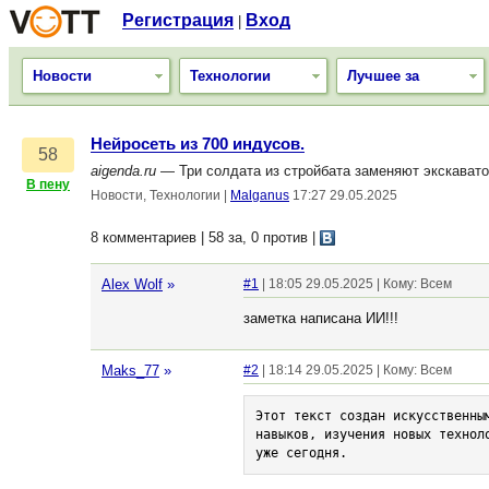
Регистрация
Вход
|
Новости
Технологии
Лучшее за
Нейросеть из 700 индусов.
58
aigenda.ru
— Три солдата из стройбата заменяют экскават
В пену
Новости, Технологии
|
Malganus
17:27 29.05.2025
8 комментариев | 58 за, 0 против
|
Alex Wolf
»
#1
| 18:05 29.05.2025 | Кому: Всем
заметка написана ИИ!!!
Maks_77
»
#2
| 18:14 29.05.2025 | Кому: Всем
Этот текст создан искусственны
навыков, изучения новых технол
уже сегодня.