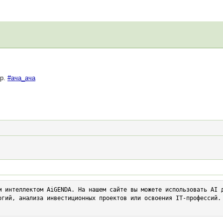
ор.
#ача_ача
м интеллектом AiGENDA. На нашем сайте вы можете использовать AI д
огий, анализа инвестиционных проектов или освоения IT-профессий. 