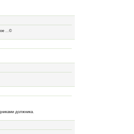
ое ...©
дниками должника.