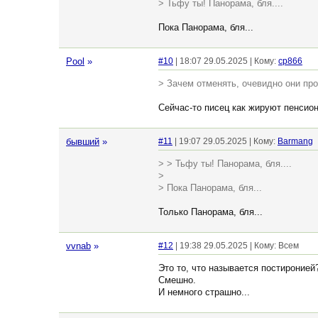
> Тьфу ты! Панорама, бля....
Пока Панорама, бля...
Pool
»
#10
| 18:07 29.05.2025 | Кому:
cp866
> Зачем отменять, очевидно они про
Сейчас-то писец как жируют пенсио
бывший
»
#11
| 19:07 29.05.2025 | Кому:
Barmang
> > Тьфу ты! Панорама, бля....
>
> Пока Панорама, бля...
Только Панорама, бля...
vvnab
»
#12
| 19:38 29.05.2025 | Кому: Всем
Это то, что называется постиронией
Смешно.
И немного страшно...