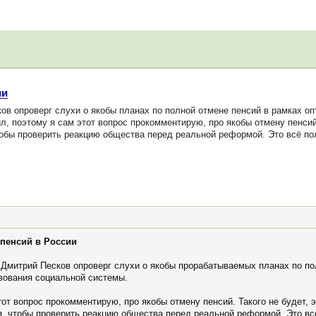
ии
в опроверг слухи о якобы планах по полной отмене пенсий в рамках о
, поэтому я сам этот вопрос прокомментирую, про якобы отмену пенсий. 
обы проверить реакцию общества перед реальной реформой. Это всё пол
 пенсий в России
 Дмитрий Песков опроверг слухи о якобы прорабатываемых планах по по
вования социальной системы.
тот вопрос прокомментирую, про якобы отмену пенсий. Такого не будет, э
, чтобы проверить реакцию общества перед реальной реформой. Это всё