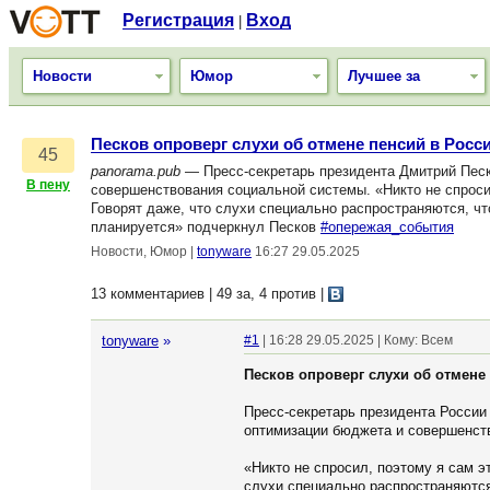
Регистрация
Вход
|
Новости
Юмор
Лучшее за
Песков опроверг слухи об отмене пенсий в Росс
45
panorama.pub
— Пресс-секретарь президента Дмитрий Песко
В пену
совершенствования социальной системы. «Никто не спросил
Говорят даже, что слухи специально распространяются, чт
планируется» подчеркнул Песков
#опережая_события
Новости, Юмор
|
tonyware
16:27 29.05.2025
13 комментариев | 49 за, 4 против
|
tonyware
»
#1
| 16:28 29.05.2025 | Кому: Всем
Песков опроверг слухи об отмене
Пресс-секретарь президента России
оптимизации бюджета и совершенст
«Никто не спросил, поэтому я сам э
слухи специально распространяются