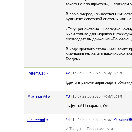
такого не планируется», – подчеркн
В свою очередь общественники осто
рудимент советской системы или бе
«Текущая система – наследие комму
были только для моряков и госслуж
председатель движения «Работающи
В ходе круглого стола были также 
обеспечивать себя в пенсионном во
Госдумы.
PeterNOR
»
#2
| 16:36 29.05.2025 | Кому: Всем
Где-то в районе царьграда в обним
Механик99
»
#3
| 16:37 29.05.2025 | Кому: Всем
Тьфу ты! Панорама, бля....
mr.second
»
#4
| 16:42 29.05.2025 | Кому:
Механик99
> Тьфу ты! Панорама, бля....