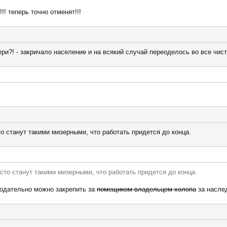
!! теперь точно отменят!!!
вери?! - закричало население и на всякий случай переоделось во все чист
о станут такими мизерными, что работать придется до конца.
сто станут такими мизерными, что работать придется до конца.
нодательно можно закрепить за
помещиком-владельцем холопа
за насле