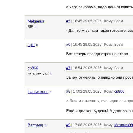
а чего панорама, надо деньги копить!
Malganus
#5
| 16:45 29.05.2025 | Кому: Всем
»
RIP
- Да что ж вы там такое готовите, з
split
»
#6
| 16:45 29.05.2025 | Кому: Всем
Вот теперь правда страшно стало.
cp866
#7
| 16:54 29.05.2025 | Кому: Всем
»
интеллектуал
Зачем отменять, очевидно они прост
Пальтоконь
»
#8
| 17:02 29.05.2025 | Кому:
cp866
> Зачем отменять, очевидно они про
Ещё и должен будешь! А долг зако
Barmang
»
#9
| 17:08 29.05.2025 | Кому:
Механик99