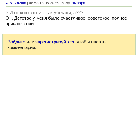
#16
Zozula
| 06:53 18.05.2025 | Кому:
dizappa
> И от кого это мы так убегали, а???
О... Детство у меня было счастливое, советское, полное
приключений.
Войдите
или
зарегистрируйтесь
чтобы писать
комментарии.