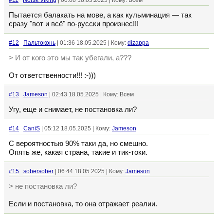
#11
Norsk Viking
| 00:08 18.05.2025 | Кому: Всем
Пытается балакать на мове, а как кульминация — так
сразу "вот и всё" по-русски произнес!!!
#12
Пальтоконь
| 01:36 18.05.2025 | Кому:
dizappa
> И от кого это мы так убегали, а???
От ответственности!!! :-)))
#13
Jameson
| 02:43 18.05.2025 | Кому: Всем
Угу, еще и снимает, не постановка ли?
#14
CaniS
| 05:12 18.05.2025 | Кому:
Jameson
С вероятностью 90% таки да, но смешно.
Опять же, какая страна, такие и тик-токи.
#15
sobersober
| 06:44 18.05.2025 | Кому:
Jameson
> не постановка ли?
Если и постановка, то она отражает реалии.