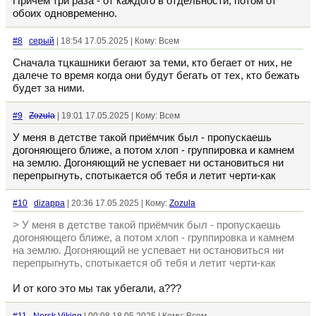
Причем три раза - от каждого в отдельности, потом от
обоих одновременно.
#8
серый
| 18:54 17.05.2025 | Кому: Всем
Сначала тцкашники бегают за теми, кто бегает от них, не
далече то время когда они будут бегать от тех, кто бежать
будет за ними.
#9
Zozula
| 19:01 17.05.2025 | Кому: Всем
У меня в детстве такой приёмчик был - пропускаешь
догоняющего ближе, а потом хлоп - группировка и камнем
на землю. Догоняющий не успевает ни остановиться ни
перепрыгнуть, спотыкается об тебя и летит черти-как
#10
dizappa
| 20:36 17.05.2025 | Кому:
Zozula
> У меня в детстве такой приёмчик был - пропускаешь
догоняющего ближе, а потом хлоп - группировка и камнем
на землю. Догоняющий не успевает ни остановиться ни
перепрыгнуть, спотыкается об тебя и летит черти-как
И от кого это мы так убегали, а???