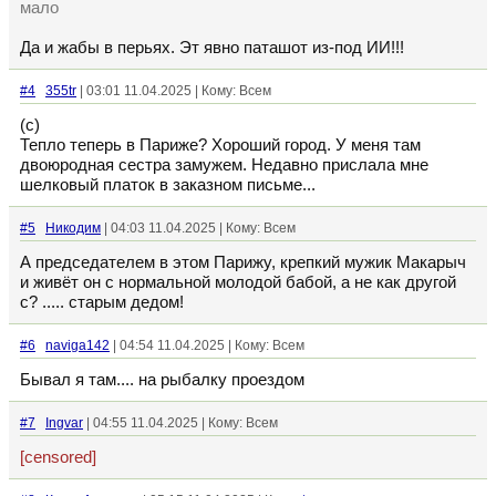
мало
Да и жабы в перьях. Эт явно паташот из-под ИИ!!!
#4
355tr
| 03:01 11.04.2025 | Кому: Всем
(с)
Тепло теперь в Париже? Хороший город. У меня там
двоюродная сестра замужем. Недавно прислала мне
шелковый платок в заказном письме...
#5
Никодим
| 04:03 11.04.2025 | Кому: Всем
А председателем в этом Парижу, крепкий мужик Макарыч
и живёт он с нормальной молодой бабой, а не как другой
с? ..... старым дедом!
#6
naviga142
| 04:54 11.04.2025 | Кому: Всем
Бывал я там.... на рыбалку проездом
#7
Ingvar
| 04:55 11.04.2025 | Кому: Всем
[censored]