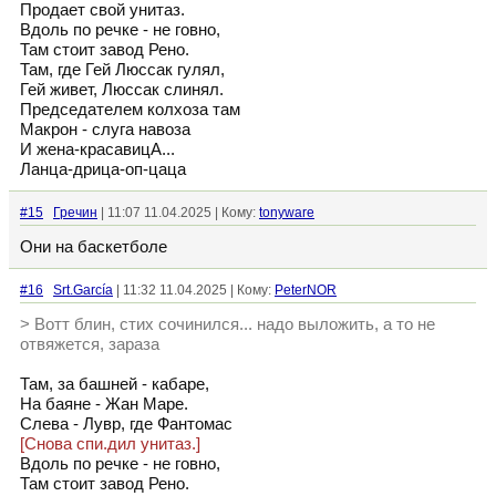
Продает свой унитаз.
Вдоль по речке - не говно,
Там стоит завод Рено.
Там, где Гей Люссак гулял,
Гей живет, Люссак слинял.
Председателем колхоза там
Макрон - слуга навоза
И жена-красавицА...
Ланца-дрица-оп-цаца
#15
Гречин
| 11:07 11.04.2025 | Кому:
tonyware
Они на баскетболе
#16
Srt.García
| 11:32 11.04.2025 | Кому:
PeterNOR
> Вотт блин, стих сочинился... надо выложить, а то не
отвяжется, зараза
Там, за башней - кабаре,
На баяне - Жан Маре.
Слева - Лувр, где Фантомас
[Снова спи.дил унитаз.]
Вдоль по речке - не говно,
Там стоит завод Рено.