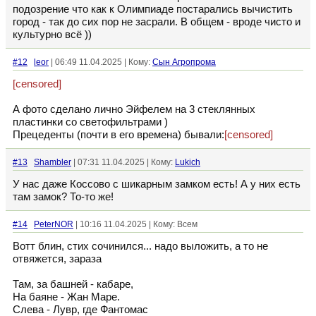
подозрение что как к Олимпиаде постарались вычистить
город - так до сих пор не засрали. В общем - вроде чисто и
культурно всё ))
#12
leor
| 06:49 11.04.2025 | Кому:
Сын Агропрома
[censored]
А фото сделано лично Эйфелем на 3 стеклянных
пластинки со светофильтрами )
Прецеденты (почти в его времена) бывали:
[censored]
#13
Shambler
| 07:31 11.04.2025 | Кому:
Lukich
У нас даже Коссово с шикарным замком есть! А у них есть
там замок? То-то же!
#14
PeterNOR
| 10:16 11.04.2025 | Кому: Всем
Вотт блин, стих сочинился... надо выложить, а то не
отвяжется, зараза
Там, за башней - кабаре,
На баяне - Жан Маре.
Слева - Лувр, где Фантомас