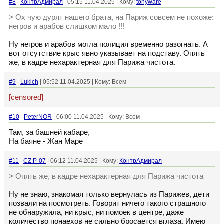
#8
КонтрАдмирал
| 05:15 11.04.2025 | Кому:
tonyware
> Ох чую дурят нашего брата, на Париж совсем не похоже:
негров и арабов слишком мало !!!
Ну негров и арабов могла полиция временно разогнать. А
вот отсутствие крыс явно указывает на подставу. Опять
же, в кадре нехарактерная для Парижа чистота.
#9
Lukich
| 05:52 11.04.2025 | Кому: Всем
[censored]
#10
PeterNOR
| 06:00 11.04.2025 | Кому: Всем
Там, за башней кабаре,
На баяне - Жан Маре
#11
CZ P-07
| 06:12 11.04.2025 | Кому:
КонтрАдмирал
> Опять же, в кадре нехарактерная для Парижа чистота
Ну не знаю, знакомая только вернулась из Парижев, дети
позвали на посмотреть. Говорит ничего такого страшного
не обнаружила, ни крыс, ни помоек в центре, даже
количество понаехов не сильно бросается вглаза. Имею