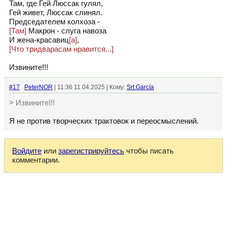
Там, где Гей Люссак гулял,
Гей живет, Люссак слинял.
Председателем колхоза -
[Там]
Макрон - слуга навоза
И жена-красавиц
[а]
,
[Что тридварасам нравится...]
Извините!!!
#17
PeterNOR
| 11:36 11.04.2025 | Кому:
Srt.García
> Извините!!!
Я не против творческих трактовок и переосмыслений.
Войдите
или
зарегистрируйтесь
чтобы писать
комментарии.