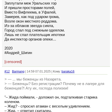
Заплутали меж Уральских гор
И пришли просторами полей,
Вместо Вифлеема, в Уфалей,
Замерев, как под ударом грома,
Возле окон местного роддома.
Из-за облаков звезда сияла,
Город спал под снежным одеялом.
Лишь не спал плательщик ипотеки
Да инспектор органов опеки…
2020
#Андрей_Шигин
[censored]
#12
Barmang
| 14:59 07.01.2025 | Кому:
baraka16
> — ... мы беженцы из Назарета.
> — Беженцы? Без регистрации? Почему не в лагере для
беженцев?! Ату их, господа полизеи!
"– Жида поймали, - доложил он, подталкивая старика
коленом.
– Жид? - спросил атаман с веселым удивлением.
– Жид, – ответил скиталец.