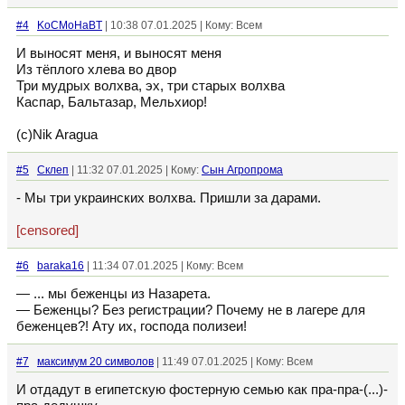
#4
KoCMoHaBT
| 10:38 07.01.2025 | Кому: Всем
И выносят меня, и выносят меня
Из тёплого хлева во двор
Три мудрых волхва, эх, три старых волхва
Каспар, Бальтазар, Мельхиор!
(с)Nik Aragua
#5
Склеп
| 11:32 07.01.2025 | Кому:
Сын Агропрома
- Мы три украинских волхва. Пришли за дарами.
[censored]
#6
baraka16
| 11:34 07.01.2025 | Кому: Всем
— ... мы беженцы из Назарета.
— Беженцы? Без регистрации? Почему не в лагере для
беженцев?! Ату их, господа полизеи!
#7
максимум 20 символов
| 11:49 07.01.2025 | Кому: Всем
И отдадут в египетскую фостерную семью как пра-пра-(...)-