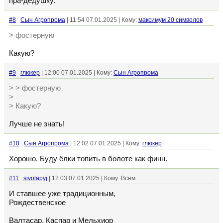
пра-дедушку.
#8
Сын Агропрома
| 11:54 07.01.2025 | Кому:
максимум 20 символов
> фостерную
Какую?
#9
глюкер
| 12:00 07.01.2025 | Кому:
Сын Агропрома
> > фостерную
>
> Какую?
Лучше не знать!
#10
Сын Агропрома
| 12:02 07.01.2025 | Кому:
глюкер
Хорошо. Буду ёлки топить в болоте как финн.
#11
sivolapyj
| 12:03 07.01.2025 | Кому: Всем
И ставшее уже традиционным,
Рождественское
Валтасар, Каспар и Мельхиор