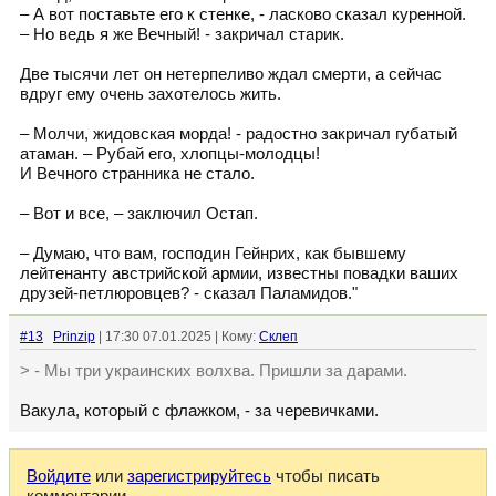
– А вот поставьте его к стенке, - ласково сказал куренной.
– Но ведь я же Вечный! - закричал старик.
Две тысячи лет он нетерпеливо ждал смерти, а сейчас
вдруг ему очень захотелось жить.
– Молчи, жидовская морда! - радостно закричал губатый
атаман. – Рубай его, хлопцы-молодцы!
И Вечного странника не стало.
– Вот и все, – заключил Остап.
– Думаю, что вам, господин Гейнрих, как бывшему
лейтенанту австрийской армии, известны повадки ваших
друзей-петлюровцев? - сказал Паламидов."
#13
Prinzip
| 17:30 07.01.2025 | Кому:
Склеп
> - Мы три украинских волхва. Пришли за дарами.
Вакула, который с флажком, - за черевичками.
Войдите
или
зарегистрируйтесь
чтобы писать