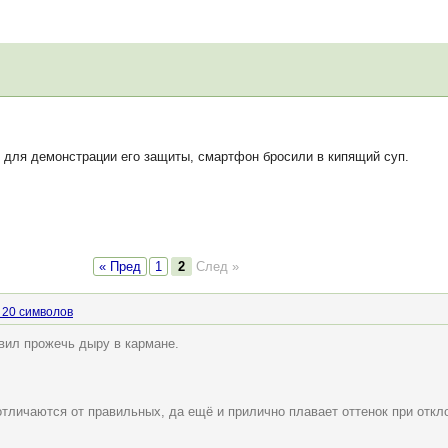
 для демонстрации его защиты, смартфон бросили в кипящий суп.
« Пред
1
2
След »
 20 символов
овил прожечь дыру в кармане.
отличаются от правильных, да ещё и прилично плавает оттенок при отк