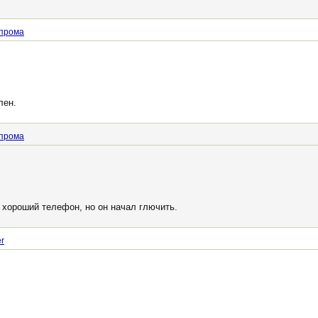
прома
лен.
прома
 хороший телефон, но он начал глючить.
r