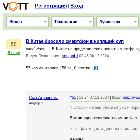
Регистрация
Вход
|
Видео
Технологии
Лучшее за
В Китае бросили смартфон в кипящий суп
58
idiod.video
— В Китае на представлении нового смартфона,
В пену
Видео, Технологии
|
sergant_l
08:45 06.12.2024
57 комментариев | 58 за, 0 против
|
Сын Агропрома
#51
| 18:24 07.12.2024 | Кому:
максимум
»
надзор
> Старый китаец обжигал ухо и нор
Вот ни один телефон таким не был.
> По факту цвета довольно сильно 
Херово.