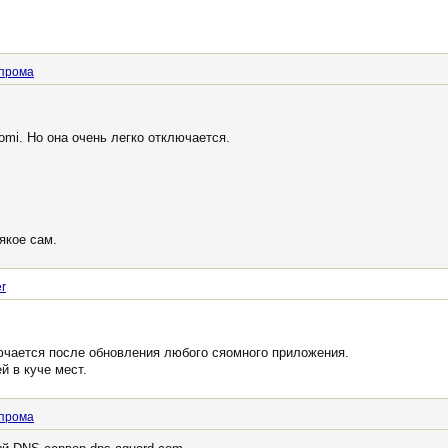
прома
omi. Но она очень легко отключается.
якое сам.
r
ючается после обновления любого сяомного приложения.
й в куче мест.
прома