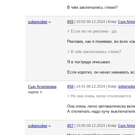
В чём заключались глюки?
sobersober
»
#55
| 10:02 08.12.2024 | Кому:
Сын Агро
> Если бы не реклама - да.
Реклама, как я понимаю, во всех xia
> В чём заключались глюки?
Я в техтреде описывал.
Если коротко, он начал нажимать вс
Сын Агропрома
#56
| 14:41 08.12.2024 | Кому:
sobersobe
»
надзор
> Но она очень легко отключается.
Она очень легко автоматически вкл
А отключать надо кучу выключателе
sobersober
»
#57
| 15:00 08.12.2024 | Кому:
Сын Агро