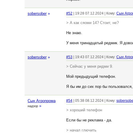
sobersober
»
#52
| 19:28 07.12.2024 | Кому:
Сын Агро
> А как сяоми 14? Стоит, не?
Не знаю.
У меня тринадцатый редмик. Я дово
sobersober
»
#53
| 19:43 07.12.2024 | Кому:
Сын Агро
> Сейчас у меня ридми 9.
Мой предыдущий телефон.
Я бы им до сих пор бы пользовался,
Сын Агропрома
#54
| 05:38 08.12.2024 | Кому:
sobersobe
»
надзор
> хороший телефон
Если бы не реклама - да.
> начал глючить