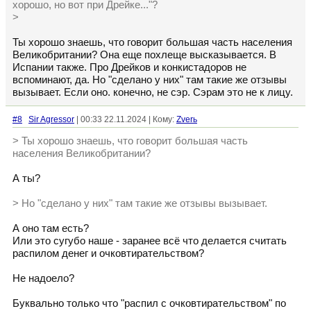
хорошо, но вот при Дрейке..."?
>
Ты хорошо знаешь, что говорит большая часть населения
Великобритании? Она еще похлеще высказывается. В
Испании также. Про Дрейков и конкистадоров не
вспоминают, да. Но "сделано у них" там такие же отзывы
вызывает. Если оно. конечно, не сэр. Сэрам это не к лицу.
#8
Sir Agressor
| 00:33 22.11.2024 | Кому:
Zverь
> Ты хорошо знаешь, что говорит большая часть
населения Великобритании?
А ты?
> Но "сделано у них" там такие же отзывы вызывает.
А оно там есть?
Или это сугубо наше - заранее всё что делается считать
распилом денег и очковтирательством?
Не надоело?
Буквально только что "распил с очковтирательством" по