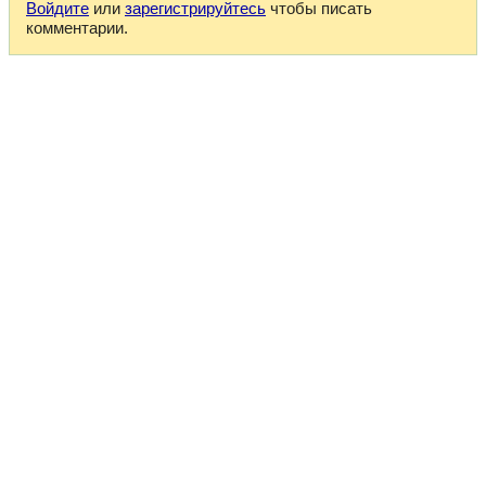
Войдите
или
зарегистрируйтесь
чтобы писать
комментарии.