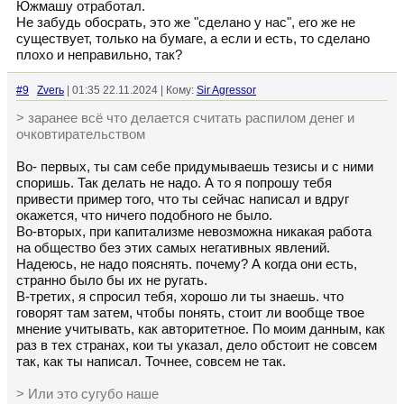
Южмашу отработал.
Не забудь обосрать, это же "сделано у нас", его же не
существует, только на бумаге, а если и есть, то сделано
плохо и неправильно, так?
#9
Zverь
| 01:35 22.11.2024 | Кому:
Sir Agressor
> заранее всё что делается считать распилом денег и
очковтирательством
Во- первых, ты сам себе придумываешь тезисы и с ними
споришь. Так делать не надо. А то я попрошу тебя
привести пример того, что ты сейчас написал и вдруг
окажется, что ничего подобного не было.
Во-вторых, при капитализме невозможна никакая работа
на общество без этих самых негативных явлений.
Надеюсь, не надо пояснять. почему? А когда они есть,
странно было бы их не ругать.
В-третих, я спросил тебя, хорошо ли ты знаешь. что
говорят там затем, чтобы понять, стоит ли вообще твое
мнение учитывать, как авторитетное. По моим данным, как
раз в тех странах, кои ты указал, дело обстоит не совсем
так, как ты написал. Точнее, совсем не так.
> Или это сугубо наше