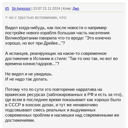
#5
Sir Agressor
| 15:07 21.11.2024 | Кому:
Джо
> но с грустью вспоминаю, что:
Видел когда-нибудь, как после новости о например
постройке нового корабля большая часть населения
Великобритании говорила что-то вроде: "Это конечно
хорошо, но вот при Дрейке..."?
А испанцев, реагирующих на какое-то современное
достижение в Испании в стиле: "Так-то оно так, но вот во
времена конкистадоров..."?
Не видел и не увидишь.
И не надо так делать.
Потому что по сути это повторение нарратива на
вражеских ресурсах (заблокированных в РФ и есть за что),
где всем в последнее время показывают как хорошо было
в СССР в конских дозах, и тут же ненавязчиво
подсовывают смесь реальных и выдуманных
современных проблем и насмешки над современными же
достижениями.