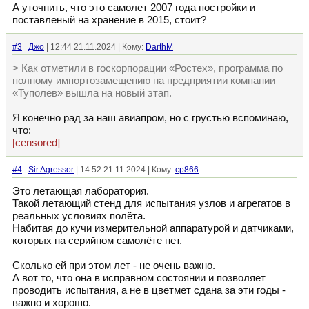
А уточнить, что это самолет 2007 года постройки и
поставленый на хранение в 2015, стоит?
#3
Джо
| 12:44 21.11.2024 | Кому:
DarthM
> Как отметили в госкорпорации «Ростех», программа по
полному импортозамещению на предприятии компании
«Туполев» вышла на новый этап.
Я конечно рад за наш авиапром, но с грустью вспоминаю,
что:
[censored]
#4
Sir Agressor
| 14:52 21.11.2024 | Кому:
cp866
Это летающая лаборатория.
Такой летающий стенд для испытания узлов и агрегатов в
реальных условиях полёта.
Набитая до кучи измерительной аппаратурой и датчиками,
которых на серийном самолёте нет.
Сколько ей при этом лет - не очень важно.
А вот то, что она в исправном состоянии и позволяет
проводить испытания, а не в цветмет сдана за эти годы -
важно и хорошо.