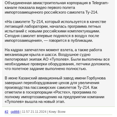
Объединенная авиастроительная корпорация в Telegram-
канале показала видео первого полета
импортозамещенного российского самолета Ту-214.
«На самолете Ту-214, который используется в качестве
летающей лаборатории, началась программа летных
испытаний с новыми российскими комплектующими.
Сегодня самолет впервые поднялся в воздух после
импортозамещения», — говорится в публикации.
На кадрах запечатлен момент взлета, а также работа
механизации крыла и шасси. Воздушное судно
пилотировал экипаж АО «Туполев». Были выполнены все
необходимые проверки оборудования, летчики доложили,
что полетное задание выполнено полностью.
В июне Казанский авиационный завод имени Горбунова
завершил переоборудование цехов для увеличения
производства пассажирских самолетов Ту-214. Как
отметили в госкорпорации «Ростех», программа по
полному импортозамещению на предприятии компании
«Туполев» вышла на новый этап.
#2
cp866
| 11:57 21.11.2024 | Кому: Всем