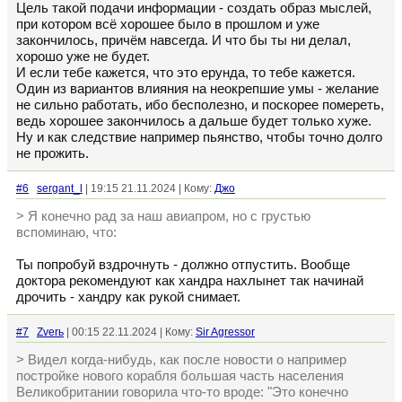
Цель такой подачи информации - создать образ мыслей,
при котором всё хорошее было в прошлом и уже
закончилось, причём навсегда. И что бы ты ни делал,
хорошо уже не будет.
И если тебе кажется, что это ерунда, то тебе кажется.
Один из вариантов влияния на неокрепшие умы - желание
не сильно работать, ибо бесполезно, и поскорее помереть,
ведь хорошее закончилось а дальше будет только хуже.
Ну и как следствие например пьянство, чтобы точно долго
не прожить.
#6
sergant_l
| 19:15 21.11.2024 | Кому:
Джо
> Я конечно рад за наш авиапром, но с грустью
вспоминаю, что:
Ты попробуй вздрочнуть - должно отпустить. Вообще
доктора рекомендуют как хандра нахлынет так начинай
дрочить - хандру как рукой снимает.
#7
Zverь
| 00:15 22.11.2024 | Кому:
Sir Agressor
> Видел когда-нибудь, как после новости о например
постройке нового корабля большая часть населения
Великобритании говорила что-то вроде: "Это конечно