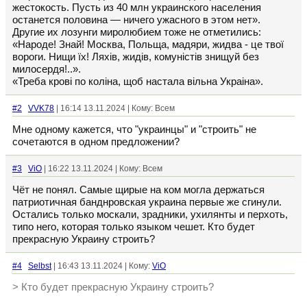
жестокость. Пусть из 40 млн украинского населения
останется половина — ничего ужасного в этом нет».
Другие их лозунги миролюбием тоже не отметились:
«Народе! Знай! Москва, Польща, мадяри, жидва - це твої
вороги. Нищи їх! Ляхів, жидів, комуністів знищуй без
милосердя!..».
«Треба кровi по колiна, щоб настала вiльна Украiна».
#2
VVK78
| 16:14 13.11.2024 | Кому: Всем
Мне одному кажется, что "украинцы" и "строить" не
сочетаются в одном предложении?
#3
ViO
| 16:22 13.11.2024 | Кому: Всем
Чёт не понял. Самые щирые на ком могла держаться
патриотичная банднровская украина первые же сгинули.
Остались только москали, зрадники, ухилянты и перхоть,
типо него, которая только языком чешет. Кто будет
прекрасную Украину строить?
#4
Selbst
| 16:43 13.11.2024 | Кому:
ViO
> Кто будет прекрасную Украину строить?