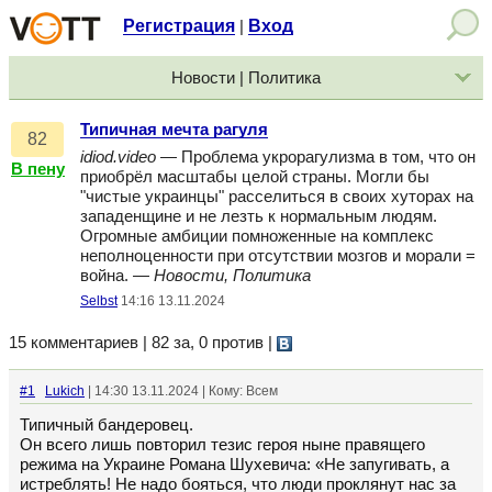
Регистрация
Вход
|
Новости | Политика
Типичная мечта рагуля
82
idiod.video
— Проблема укрорагулизма в том, что он
В пену
приобрёл масштабы целой страны. Могли бы
"чистые украинцы" расселиться в своих хуторах на
западенщине и не лезть к нормальным людям.
Огромные амбиции помноженные на комплекс
неполноценности при отсутствии мозгов и морали =
война. —
Новости, Политика
Selbst
14:16 13.11.2024
15 комментариев | 82 за, 0 против
|
#1
Lukich
| 14:30 13.11.2024 | Кому: Всем
Типичный бандеровец.
Он всего лишь повторил тезис героя ныне правящего
режима на Украине Романа Шухевича: «Не запугивать, а
истреблять! Не надо бояться, что люди проклянут нас за