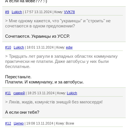
А если на мове??? :-)
#9
Lukich
| 17:57 13.11.2024 | Кому:
VVK78
> Мне одному кажется, что "украинцы" и "строить" не
сочетаются в одном предложении?
Сочетаются. Украинцы из УССР.
#10
Lukich
| 18:01 13.11.2024 | Кому:
edw
> Тридцать лет рагули в западных областях коммуналку
практически не платили. Даже автобусы у них были
бесплатные.
Перестаньте.
Платили. И коммуналку, и за автобусы.
#11
саврей
| 18:25 13.11.2024 | Кому:
Lukich
> Ляхів, жидів, комуністів знищуй без милосердя!
А если они тебя?
#12
Ципко
| 19:08 13.11.2024 | Кому: Всем