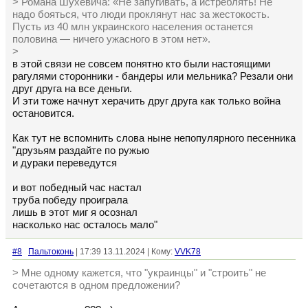
> Романа Шухевича: «Не запугивать, а истреблять! Не
надо бояться, что люди проклянут нас за жестокость.
Пусть из 40 млн украинского населения останется
половина — ничего ужасного в этом нет».
>
в этой связи не совсем понятно кто были настоящими
рагулями сторонники - бандеры или мельника? Резали они
друг друга на все деньги.
И эти тоже начнут херачить друг друга как только война
остановится.
Как тут не вспомнить слова ныне непопулярного песенника
"друзьям раздайте по ружью
и дураки переведутся
и вот победный час настал
труба победу проиграла
лишь в этот миг я осознал
насколько нас осталось мало"
#8
Пальтоконь
| 17:39 13.11.2024 | Кому:
VVK78
> Мне одному кажется, что "украинцы" и "строить" не
сочетаются в одном предложении?