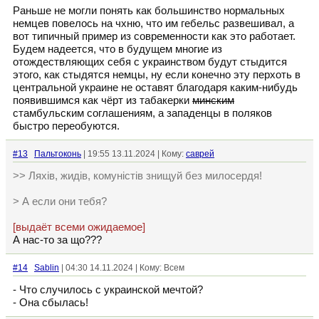
Раньше не могли понять как большинство нормальных
немцев повелось на чхню, что им гебельс развешивал, а
вот типичный пример из современности как это работает.
Будем надеется, что в будущем многие из
отождествляющих себя с украинством будут стыдится
этого, как стыдятся немцы, ну если конечно эту перхоть в
центральной украине не оставят благодаря каким-нибудь
появившимся как чёрт из табакерки
минским
стамбульским соглашениям, а западенцы в поляков
быстро переобуются.
#13
Пальтоконь
| 19:55 13.11.2024 | Кому:
саврей
>> Ляхів, жидів, комуністів знищуй без милосердя!
> А если они тебя?
[выдаёт всеми ожидаемое]
А нас-то за що???
#14
Sablin
| 04:30 14.11.2024 | Кому: Всем
- Что случилось с украинской мечтой?
- Она сбылась!