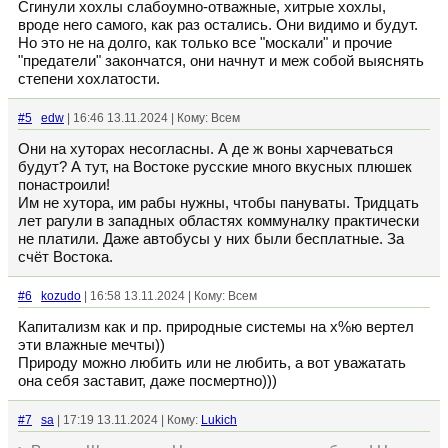
Сгинули хохлы слабоумно-отважные, хитрые хохлы,
вроде него самого, как раз остались. Они видимо и будут.
Но это не на долго, как только все "москали" и прочие
"предатели" закончатся, они начнут и меж собой выяснять
степени хохлатости.
#5
edw
| 16:46 13.11.2024 | Кому: Всем
Они на хуторах несогласны. А де ж воны харчеваться
будут? А тут, на Востоке русские много вкусных плюшек
понастроили!
Им не хутора, им рабы нужны, чтобы пануваты. Тридцать
лет рагули в западных областях коммуналку практически
не платили. Даже автобусы у них были бесплатные. За
счёт Востока.
#6
kozudo
| 16:58 13.11.2024 | Кому: Всем
Капитализм как и пр. природные системы на х%ю вертел
эти влажные мечты))
Природу можно любить или не любить, а вот уважатать
она себя заставит, даже посмертно)))
#7
sa
| 17:19 13.11.2024 | Кому:
Lukich