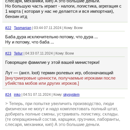
слесаря, механики, кип) А это большие деньги.
Но большую часть играет - налоги, логистика, агрегация с
1 марта ( которая у нас не делается и вся импортная),
бензин итд
#22
Tasmanian
| 03:44 07.11.2024 | Кому: Всем
Баба дура исключительно потому, что дура ...
Ну и потому, что баба ...
#23
Tellur
| 04:33 07.11.2024 | Кому: Всем
Говорящее фамилие у этой вашей министерки!
Лут — (англ. loot) термин ролевых игр, обозначающий
[внутриигровые ценности, получаемые игроками после
убийства мобов или других игроков.]
#24
inko
| 04:51 07.11.2024 | Кому:
skysystem
> Теперь, при попытке увеличить производство, люди
физически не могут и надо комплектовать полный штат,
добирать полные смены, устраивать логистику, склады.
(те операционный состав, карщики, грузчики, лаборанты,
слесаря, механики, кип) А это большие деньги.