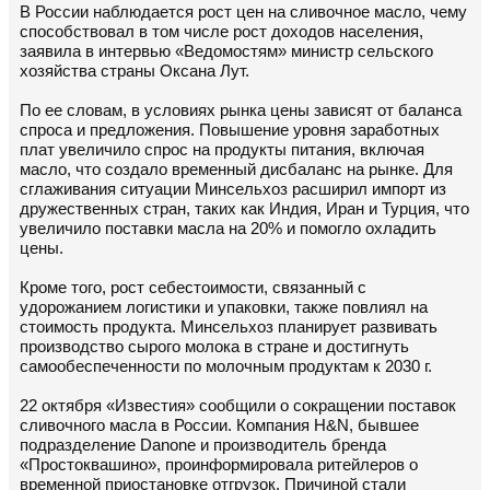
В России наблюдается рост цен на сливочное масло, чему
способствовал в том числе рост доходов населения,
заявила в интервью «Ведомостям» министр сельского
хозяйства страны Оксана Лут.
По ее словам, в условиях рынка цены зависят от баланса
спроса и предложения. Повышение уровня заработных
плат увеличило спрос на продукты питания, включая
масло, что создало временный дисбаланс на рынке. Для
сглаживания ситуации Минсельхоз расширил импорт из
дружественных стран, таких как Индия, Иран и Турция, что
увеличило поставки масла на 20% и помогло охладить
цены.
Кроме того, рост себестоимости, связанный с
удорожанием логистики и упаковки, также повлиял на
стоимость продукта. Минсельхоз планирует развивать
производство сырого молока в стране и достигнуть
самообеспеченности по молочным продуктам к 2030 г.
22 октября «Известия» сообщили о сокращении поставок
сливочного масла в России. Компания H&N, бывшее
подразделение Danone и производитель бренда
«Простоквашино», проинформировала ритейлеров о
временной приостановке отгрузок. Причиной стали