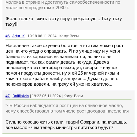
молока в стране и достигнуть самообеспеченности по
молочным продуктам к 2030 г.
Жаль только - жить в эту пору прекрасную... Тьху-тьху-
тьху!!!
#6
Artur_K
| 19:18 06.11.2024 | Кому: Всем
Население такое охуенно богатое, что этим можно рост
цен на что угодно оправдать. Я по улице иду и у меня
банкноты из карманов вываливаются, но никто не
поднимает, так как самим девать некуда. Давеча
пенсионерка из светофора выходит, говорит - внучок,
помоги продукты донести, ну я ей 25 кг черной икры и
камчатского краба в ламбу загрузил... Думаю до чего
пенсионеров довели, на гречу ей уже не хватило...
#7
Baltijalv.lv
| 19:23 06.11.2024 | Кому: Всем
> В России наблюдается рост цен на сливочное масло,
чему способствовал в том числе рост доходов населения
Сильно хорошо жить стали, твари! Сожрали, паниаишшь,
всё масло - чем теперь министры питаться будут?