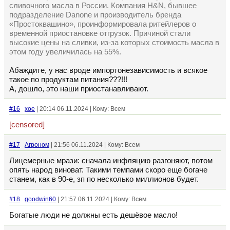
сливочного масла в России. Компания H&N, бывшее
подразделение Danone и производитель бренда
«Простоквашино», проинформировала ритейлеров о
временной приостановке отгрузок. Причиной стали
высокие цены на сливки, из-за которых стоимость масла в
этом году увеличилась на 55%.
Абаждите, у нас вроде импортонезависимость и всякое
такое по продуктам питания???!!!
А, дошло, это наши приостанавливают.
#16
xoe
| 20:14 06.11.2024 | Кому: Всем
[censored]
#17
Агроном
| 21:56 06.11.2024 | Кому: Всем
Лицемерные мрази: сначала инфляцию разгоняют, потом
опять народ виноват. Такими темпами скоро еще богаче
станем, как в 90-е, зп по несколько миллионов будет.
#18
goodwin60
| 21:57 06.11.2024 | Кому: Всем
Богатые люди не должны есть дешёвое масло!