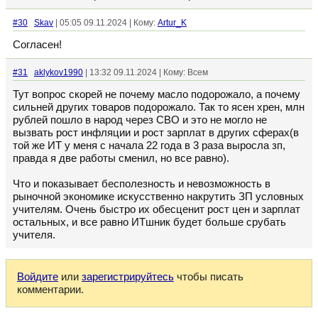
#30
Skav
| 05:05 09.11.2024 | Кому:
Artur_K
Согласен!
#31
aklykov1990
| 13:32 09.11.2024 | Кому: Всем
Тут вопрос скорей не почему масло подорожало, а почему
сильней других товаров подорожало. Так то ясен хрен, млн
рублей пошло в народ через СВО и это не могло не
вызвать рост инфляции и рост зарплат в других сферах(в
той же ИТ у меня с начала 22 года в 3 раза выросла зп,
правда я две работы сменил, но все равно).
Что и показывает бесполезность и невозможность в
рыночной экономике искусственно накрутить ЗП условных
учителям. Очень быстро их обесценит рост цен и зарплат
остальных, и все равно ИТшник будет больше срубать
учителя.
Войдите
или
зарегистрируйтесь
чтобы писать
комментарии.