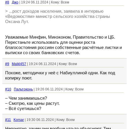
#8
Джо
| 19:24 06.11.2024 | Кому: Всем
> ...рост доходов населения, заявила в интервью
«Ведомостям» министр сельского хозяйства страны
Оксана Лут.
Уважаемые Минфин, Минэконом, Правительство и ЦБ.
Перестаньте использовать для оценки роста
благосостояния россиян собственные расчётные листки и
выписки со своих банковских счетов.
#9
Maikl457
| 19:24 06.11.2024 | Кому: Всем
Похоже, методички у неё с Набиуллиной одни. Как под
копирку поют.
#10
Пальтоконь
| 19:26 06.11.2024 | Кому: Всем
– Чем занимаешься?
– Смотрю, как цены растут.
– Всё суетишься?
#11
Korsar
| 19:30 06.11.2024 | Кому: Всем
Непонятно, зачем они вообще что-то объясняют. Тем