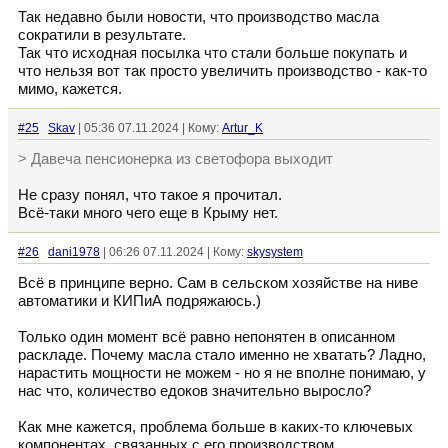
Так недавно были новости, что производство масла
сократили в результате.
Так что исходная посылка что стали больше покупать и
что нельзя вот так просто увеличить производство - как-то
мимо, кажется.
#25
Skav
| 05:36 07.11.2024 | Кому:
Artur_K
> Давеча пенсионерка из светофора выходит
Не сразу понял, что такое я прочитал.
Всё-таки много чего еще в Крыму нет.
#26
dani1978
| 06:26 07.11.2024 | Кому:
skysystem
Всё в принципе верно. Сам в сельском хозяйстве на ниве
автоматики и КИПиА подряжаюсь.)
Только один момент всё равно непонятен в описанном
раскладе. Почему масла стало именно не хватать? Ладно,
нарастить мощности не можем - но я не вполне понимаю, у
нас что, количество едоков значительно выросло?
Как мне кажется, проблема больше в каких-то ключевых
компонентах, связанных с его производством.