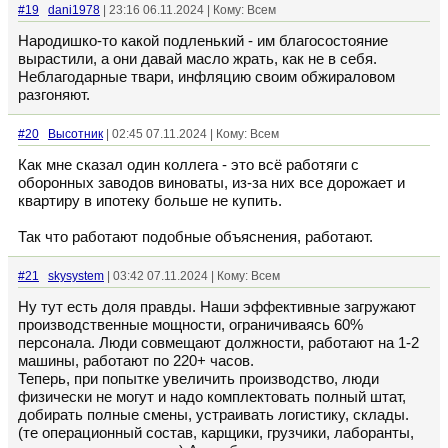
#19
dani1978
| 23:16 06.11.2024 | Кому: Всем
Народишко-то какой подленький - им благосостояние
вырастили, а они давай масло жрать, как не в себя.
Неблагодарные твари, инфляцию своим обжираловом
разгоняют.
#20
Высотник
| 02:45 07.11.2024 | Кому: Всем
Как мне сказал один коллега - это всё работяги с
оборонных заводов виноваты, из-за них все дорожает и
квартиру в ипотеку больше не купить.
Так что работают подобные объяснения, работают.
#21
skysystem
| 03:42 07.11.2024 | Кому: Всем
Ну тут есть доля правды. Наши эффективные загружают
производственные мощности, ограничиваясь 60%
персонала. Люди совмещают должности, работают на 1-2
машины, работают по 220+ часов.
Теперь, при попытке увеличить производство, люди
физически не могут и надо комплектовать полный штат,
добирать полные смены, устраивать логистику, склады.
(те операционный состав, карщики, грузчики, лаборанты,