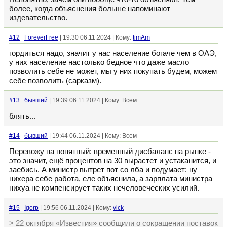
более, когда объяснения больше напоминают
издевательство.
#12
ForeverFree
| 19:30 06.11.2024 | Кому:
timAm
гордиться надо, значит у нас население богаче чем в ОАЭ,
у них население настолько бедное что даже масло
позволить себе не может, мы у них покупать будем, можем
себе позволить (сарказм).
#13
бывший
| 19:39 06.11.2024 | Кому: Всем
блять...
#14
бывший
| 19:44 06.11.2024 | Кому: Всем
Перевожу на понятный: временный дисбаланс на рынке -
это значит, ещё процентов на 30 вырастет и устаканится, и
заебись. А министр вытрет пот со лба и подумает: ну
нихера себе работа, еле объяснила, а зарплата министра
нихуа не компенсирует таких нечеловеческих усилий.
#15
Igorp
| 19:56 06.11.2024 | Кому:
vick
> 22 октября «Известия» сообщили о сокращении поставок