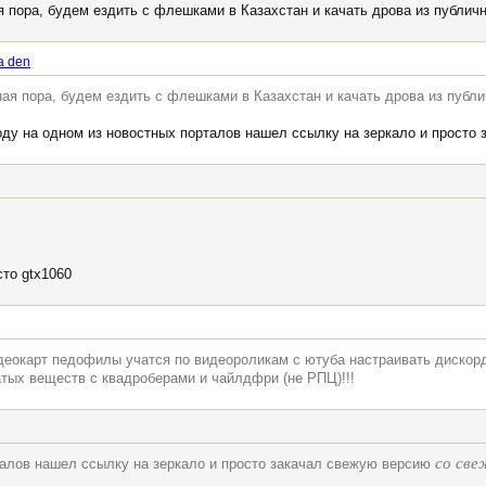
ая пора, будем ездить с флешками в Казахстан и качать дрова из публич
a den
сная пора, будем ездить с флешками в Казахстан и качать дрова из публ
оду на одном из новостных порталов нашел ссылку на зеркало и просто
то gtx1060
деокарт педофилы учатся по видеороликам с ютуба настраивать дискор
атых веществ с квадроберами и чайлдфри (не РПЦ)!!!
со св
талов нашел ссылку на зеркало и просто закачал свежую версию