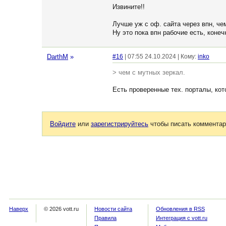
Извините!!
Лучше уж с оф. сайта через впн, че
Ну это пока впн рабочие есть, конеч
DarthM
»
#16
| 07:55 24.10.2024 | Кому:
inko
> чем с мутных зеркал.
Есть проверенные тех. порталы, ко
Войдите
или
зарегистрируйтесь
чтобы писать комментар
Наверх
© 2026 vott.ru
Новости сайта
Обновления в RSS
Правила
Интеграция с vott.ru