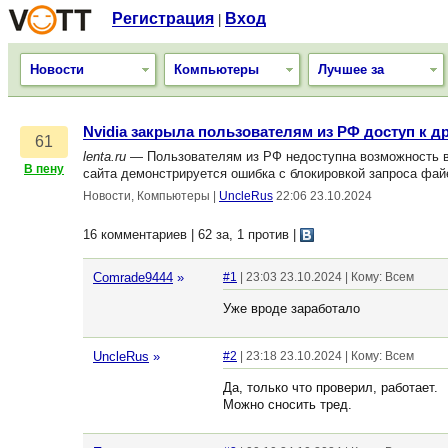
Регистрация
Вход
|
Новости
Компьютеры
Лучшее за
Nvidia закрыла пользователям из РФ доступ к д
61
lenta.ru
— Пользователям из РФ недоступна возможность вр
В пену
сайта демонстрируется ошибка с блокировкой запроса фа
Новости, Компьютеры
|
UncleRus
22:06 23.10.2024
16 комментариев | 62 за, 1 против
|
Comrade9444
»
#1
| 23:03 23.10.2024 | Кому: Всем
Уже вроде заработало
UncleRus
»
#2
| 23:18 23.10.2024 | Кому: Всем
Да, только что проверил, работает.
Можно сносить тред.