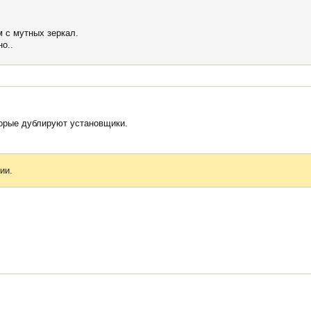
м с мутных зеркал.
но..
торые дублируют установщики.
ии.