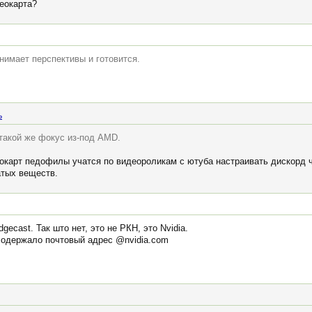
еокарта?
нимает перспективы и готовится.
ь
такой же фокус из-под AMD.
окарт педофилы учатся по видеороликам с ютуба настраивать дискорд 
атых веществ.
cast. Так што нет, это не РКН, это Nvidia.
содержало почтовый адрес @nvidia.com