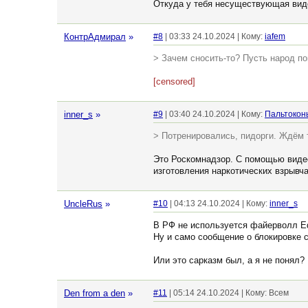
Откуда у тебя несуществующая вид
КонтрАдмирал
»
#8
| 03:33 24.10.2024 | Кому:
iafem
> Зачем сносить-то? Пусть народ по
[censored]
inner_s
»
#9
| 03:40 24.10.2024 | Кому:
Пальтокон
> Потренировались, пидорги. Ждём 
Это Роскомнадзор. С помощью виде
изготовления наркотических взрывч
UncleRus
»
#10
| 04:13 24.10.2024 | Кому:
inner_s
В РФ не используется файерволл Edge
Ну и само сообщение о блокировке 
Или это сарказм был, а я не понял?
Den from a den
»
#11
| 05:14 24.10.2024 | Кому: Всем