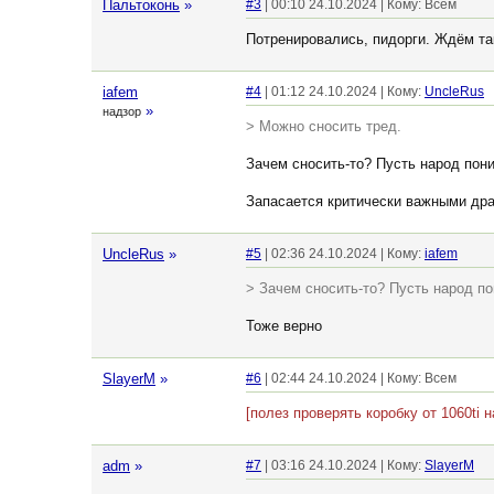
Пальтоконь
»
#3
| 00:10 24.10.2024 | Кому: Всем
Потренировались, пидорги. Ждём та
iafem
#4
| 01:12 24.10.2024 | Кому:
UncleRus
»
надзор
> Можно сносить тред.
Зачем сносить-то? Пусть народ пони
Запасается критически важными драй
UncleRus
»
#5
| 02:36 24.10.2024 | Кому:
iafem
> Зачем сносить-то? Пусть народ по
Тоже верно
SlayerM
»
#6
| 02:44 24.10.2024 | Кому: Всем
[полез проверять коробку от 1060ti 
adm
»
#7
| 03:16 24.10.2024 | Кому:
SlayerM