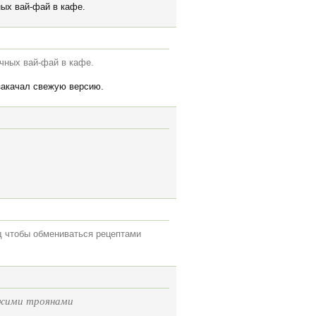
ных вай-фай в кафе.
ичных вай-фай в кафе.
 закачал свежую версию.
д чтобы обмениваться рецептами
ежими троянами