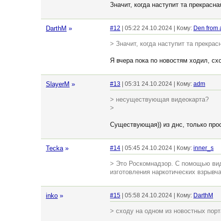
Значит, когда наступит та прекрасн
DarthM
»
#12
| 05:22 24.10.2024 | Кому:
Den from 
> Значит, когда наступит та прекра
Я вчера пока по новостям ходил, сх
SlayerM
»
#13
| 05:31 24.10.2024 | Кому:
adm
> несуществующая видеокарта?
>
Существующая)) из днс, только прос
Tecka
»
#14
| 05:45 24.10.2024 | Кому:
inner_s
> Это Роскомнадзор. С помощью ви
изготовления наркотических взрывч
inko
»
#15
| 05:58 24.10.2024 | Кому:
DarthM
> сходу на одном из новостных пор