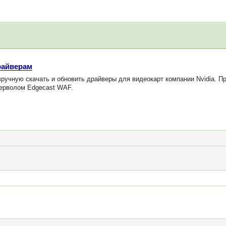
райверам
учную скачать и обновить драйверы для видеокарт компании Nvidia. П
йерволом Edgecast WAF.