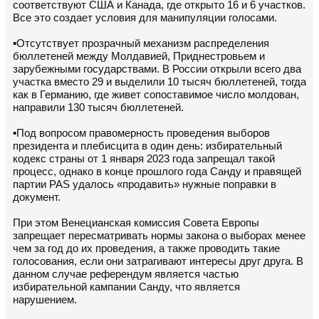
соответствуют США и Канада, где открыто 16 и 6 участков.
Все это создает условия для манипуляции голосами.
▪️Отсутствует прозрачный механизм распределения
бюллетеней между Молдавией, Приднестровьем и
зарубежными государствами. В России открыли всего два
участка вместо 29 и выделили 10 тысяч бюллетеней, тогда
как в Германию, где живет сопоставимое число молдован,
направили 130 тысяч бюллетеней.
▪️Под вопросом правомерность проведения выборов
президента и плебисцита в один день: избирательный
кодекс страны от 1 января 2023 года запрещал такой
процесс, однако в конце прошлого года Санду и правящей
партии PAS удалось «продавить» нужные поправки в
документ.
При этом Венецианская комиссия Совета Европы
запрещает пересматривать нормы закона о выборах менее
чем за год до их проведения, а также проводить такие
голосования, если они затрагивают интересы друг друга. В
данном случае референдум является частью
избирательной кампании Санду, что является
нарушением.