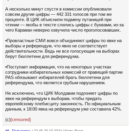
А несколько минут спустя в комиссии опубликовали
совсем другие цифры — 442 331 голосов при том же
проценте. В ЦИК объяснили подмену путаницей при
чтении — якобы в тексте слились цифры с буквами, из-за
чего Караман неверно озвучила число проголосовавших.
▪️Провластные СМИ вовсе объединяют цифры по явке на
выборы и референдум, что явно не соответствует
действительности. Ведь не все голосующие на выборах
берут бюллетени для референдума.
▪️Поступает информация, что на некоторых участках
сотрудники избирательных комиссий от правящей партии
PAS обязывают избирателей брать бюллетени для
референдума, что является грубым нарушением.
Не исключено, что ЦИК Молдавии подгоняет цифры по
явке на референдум к выборам, чтобы придать
европейскому плебисциту законность. По официальным
данным, к 18:00 явка на референдум уже составила 42%.
(с)
[censored]