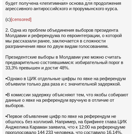
будет получена «легитимная» основа для продолжения
агрессивного антироссийского и прорумынского курса.
(с)
[censored]
2. Одна из проблем объединения выборов президента
Молдавии и референдума по евроинтеграции, о которой
мы рассказали ранее, заключается в сложности
разграничения явки по двум видам голосованиям.
Президентские выборы в Молдавии уже можно считать
предварительно состоявшимися: избирательный порог в
33,3% превышен и достиг 48%.
▪️Однако в ЦИК отдельные цифры по явке на референдум
объявили только два раза и с значительной задержкой.
▪️В комиссии задержку объясняют тем, что якобы собирают
данные о явке на референдум вручную в отличие от
выборов.
▪️Первое объявление цифр по явке на референдум не
обшлось без коллизий. Например, на брифинге глава ЦИК
Анджелика Караман заявила, что к 12:00 на референдуме
проголосовало 144 233 человека, что составило 16,14%.