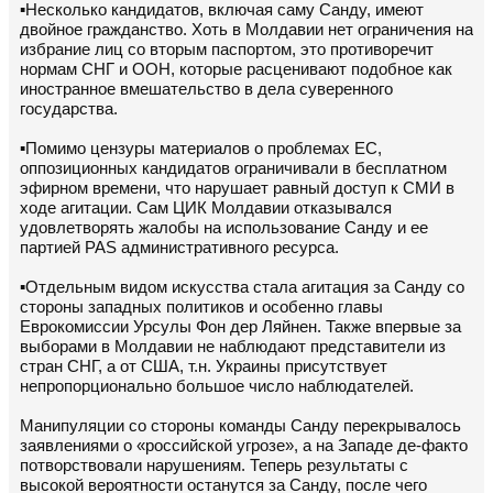
▪️Несколько кандидатов, включая саму Санду, имеют
двойное гражданство. Хоть в Молдавии нет ограничения на
избрание лиц со вторым паспортом, это противоречит
нормам СНГ и ООН, которые расценивают подобное как
иностранное вмешательство в дела суверенного
государства.
▪️Помимо цензуры материалов о проблемах ЕС,
оппозиционных кандидатов ограничивали в бесплатном
эфирном времени, что нарушает равный доступ к СМИ в
ходе агитации. Сам ЦИК Молдавии отказывался
удовлетворять жалобы на использование Санду и ее
партией PAS административного ресурса.
▪️Отдельным видом искусства стала агитация за Санду со
стороны западных политиков и особенно главы
Еврокомиссии Урсулы Фон дер Ляйнен. Также впервые за
выборами в Молдавии не наблюдают представители из
стран СНГ, а от США, т.н. Украины присутствует
непропорционально большое число наблюдателей.
Манипуляции со стороны команды Санду перекрывалось
заявлениями о «российской угрозе», а на Западе де-факто
потворствовали нарушениям. Теперь результаты с
высокой вероятности останутся за Санду, после чего