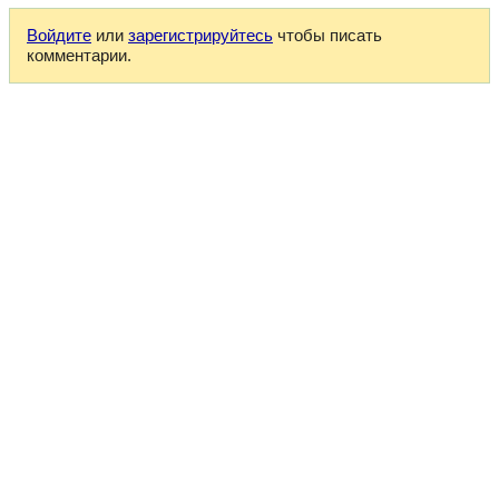
Войдите
или
зарегистрируйтесь
чтобы писать
комментарии.