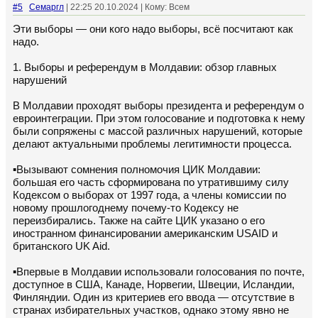
#5
Семаргл
| 22:25 20.10.2024 | Кому: Всем
Эти выборы — они кого надо выборы, всё посчитают как
надо.
1. Выборы и референдум в Молдавии: обзор главных
нарушений
В Молдавии проходят выборы президента и референдум о
евроинтеграции. При этом голосование и подготовка к нему
были сопряжены с массой различных нарушений, которые
делают актуальными проблемы легитимности процесса.
▪️Вызывают сомнения полномочия ЦИК Молдавии:
большая его часть сформирована по утратившиму силу
Кодексом о выборах от 1997 года, а члены комиссии по
новому прошлогоднему почему-то Кодексу не
переизбирались. Также на сайте ЦИК указано о его
иностранном финансировании американским USAID и
британского UK Aid.
▪️Впервые в Молдавии использовали голосования по почте,
доступное в США, Канаде, Норвегии, Швеции, Исландии,
Финляндии. Один из критериев его ввода — отсутствие в
странах избирательных участков, однако этому явно не