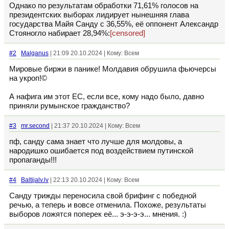
Однако по результатам обработки 71,61% голосов на
президентских выборах лидирует нынешняя глава
государства Майя Санду с 36,55%, её оппонент Александр
Стояногло набирает 28,94%:
[censored]
#2
Malganus
| 21:09 20.10.2024 | Кому: Всем
Мировые биржи в панике! Молдавия обрушила фьючерсы
на укроп!©
А нафига им этот ЕС, если все, кому надо было, давно
приняли румынское гражданство?
#3
mr.second
| 21:37 20.10.2024 | Кому: Всем
пф, санду сама знает что лучше для молдовы, а
народишко ошибается под воздействием путинской
пропаганды!!!
#4
Baltijalv.lv
| 22:13 20.10.2024 | Кому: Всем
Санду трижды переносила свой брифинг с победной
речью, а теперь и вовсе отменила. Похоже, результаты
выборов ложятся поперек её... э-э-э-э... мнения. :)