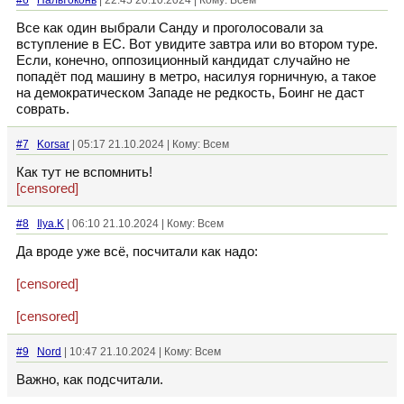
#6
Пальтоконь
| 22:45 20.10.2024 | Кому: Всем
Все как один выбрали Санду и проголосовали за
вступление в ЕС. Вот увидите завтра или во втором туре.
Если, конечно, оппозиционный кандидат случайно не
попадёт под машину в метро, насилуя горничную, а такое
на демократическом Западе не редкость, Боинг не даст
соврать.
#7
Korsar
| 05:17 21.10.2024 | Кому: Всем
Как тут не вспомнить!
[censored]
#8
Ilya.K
| 06:10 21.10.2024 | Кому: Всем
Да вроде уже всё, посчитали как надо:
[censored]
[censored]
#9
Nord
| 10:47 21.10.2024 | Кому: Всем
Важно, как подсчитали.