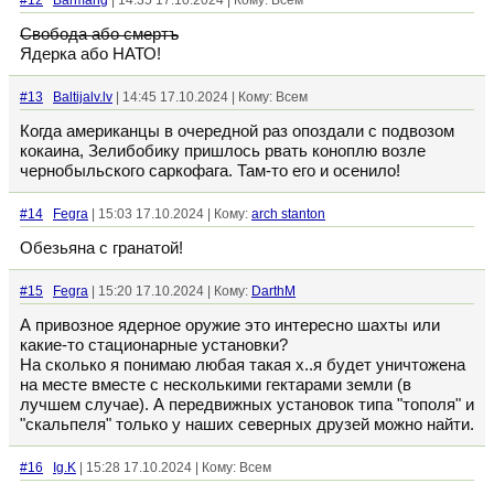
#12
Barmang
| 14:35 17.10.2024 | Кому: Всем
Свобода або смертъ
Ядерка або НАТО!
#13
Baltijalv.lv
| 14:45 17.10.2024 | Кому: Всем
Когда американцы в очередной раз опоздали с подвозом
кокаина, Зелибобику пришлось рвать коноплю возле
чернобыльского саркофага. Там-то его и осенило!
#14
Fegra
| 15:03 17.10.2024 | Кому:
arch stanton
Обезьяна с гранатой!
#15
Fegra
| 15:20 17.10.2024 | Кому:
DarthM
А привозное ядерное оружие это интересно шахты или
какие-то стационарные установки?
На сколько я понимаю любая такая х..я будет уничтожена
на месте вместе с несколькими гектарами земли (в
лучшем случае). А передвижных установок типа "тополя" и
"скальпеля" только у наших северных друзей можно найти.
#16
Ig.K
| 15:28 17.10.2024 | Кому: Всем