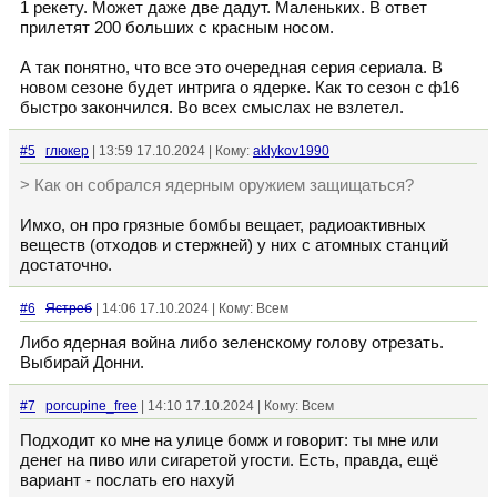
1 рекету. Может даже две дадут. Маленьких. В ответ
прилетят 200 больших с красным носом.
А так понятно, что все это очередная серия сериала. В
новом сезоне будет интрига о ядерке. Как то сезон с ф16
быстро закончился. Во всех смыслах не взлетел.
#5
глюкер
| 13:59 17.10.2024 | Кому:
aklykov1990
> Как он собрался ядерным оружием защищаться?
Имхо, он про грязные бомбы вещает, радиоактивных
веществ (отходов и стержней) у них с атомных станций
достаточно.
#6
Ястреб
| 14:06 17.10.2024 | Кому: Всем
Либо ядерная война либо зеленскому голову отрезать.
Выбирай Донни.
#7
porcupine_free
| 14:10 17.10.2024 | Кому: Всем
Подходит ко мне на улице бомж и говорит: ты мне или
денег на пиво или сигаретой угости. Есть, правда, ещё
вариант - послать его нахуй