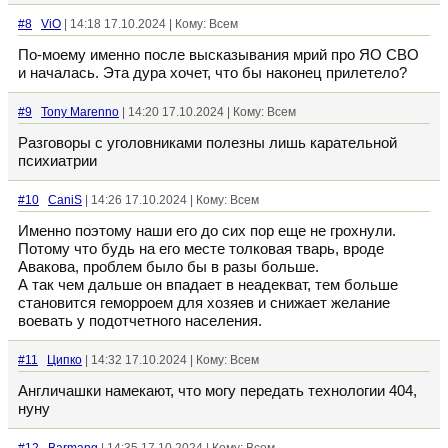
#8
ViO
| 14:18 17.10.2024 | Кому: Всем
По-моему именно после высказывания мрий про ЯО СВО
и началась. Эта дура хочет, что бы наконец прилетело?
#9
Tony Marenno
| 14:20 17.10.2024 | Кому: Всем
Разговоры с уголовниками полезны лишь карательной
психиатрии
#10
CaniS
| 14:26 17.10.2024 | Кому: Всем
Именно поэтому наши его до сих пор еще не грохнули.
Потому что будь на его месте толковая тварь, вроде
Авакова, проблем было бы в разы больше.
А так чем дальше он впадает в неадекват, тем больше
становится геморроем для хозяев и снижает желание
воевать у подотчетного населения.
#11
Ципко
| 14:32 17.10.2024 | Кому: Всем
Англичашки намекают, что могу передать технологии 404,
нуну