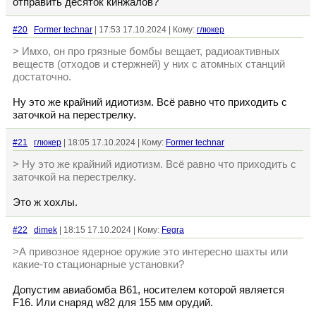
отправить десяток кинжалов?
#20
Former technar
| 17:53 17.10.2024 | Кому:
глюкер
> Имхо, он про грязные бомбы вещает, радиоактивных
веществ (отходов и стержней) у них с атомных станций
достаточно.
Ну это же крайний идиотизм. Всё равно что приходить с
заточкой на перестрелку.
#21
глюкер
| 18:05 17.10.2024 | Кому:
Former technar
> Ну это же крайний идиотизм. Всё равно что приходить с
заточкой на перестрелку.
Это ж хохлы.
#22
dimek
| 18:15 17.10.2024 | Кому:
Fegra
>А привозное ядерное оружие это интересно шахты или
какие-то стационарные установки?
Допустим авиабомба B61, носителем которой является
F16. Или снаряд w82 для 155 мм орудий.