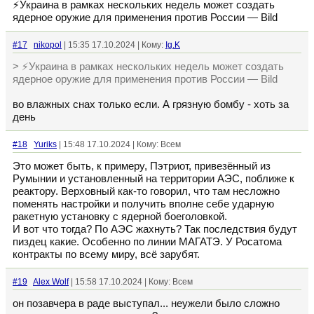
⚡️Украина в рамках нескольких недель может создать
ядерное оружие для применения против России — Bild
#17
nikopol
| 15:35 17.10.2024 | Кому:
Ig.K
> ⚡️Украина в рамках нескольких недель может создать
ядерное оружие для применения против России — Bild
во влажных снах только если. А грязную бомбу - хоть за
день
#18
Yuriks
| 15:48 17.10.2024 | Кому: Всем
Это может быть, к примеру, Пэтриот, привезённый из
Румынии и установленный на территории АЭС, поближе к
реактору. Верховный как-то говорил, что там несложно
поменять настройки и получить вполне себе ударную
ракетную установку с ядерной боеголовкой.
И вот что тогда? По АЭС жахнуть? Так последствия будут
пиздец какие. Особенно по линии МАГАТЭ. У Росатома
контракты по всему миру, всё зарубят.
#19
Alex Wolf
| 15:58 17.10.2024 | Кому: Всем
он позавчера в раде выступал... неужели было сложно