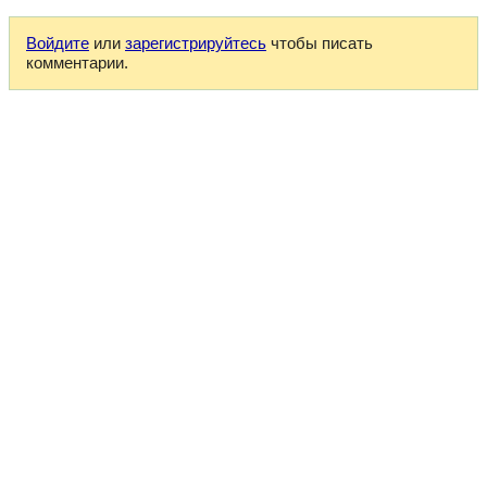
Войдите
или
зарегистрируйтесь
чтобы писать
комментарии.