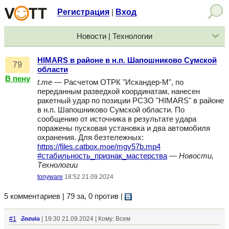
Регистрация
Вход
|
Новости | Технологии
HIMARS в районе в н.п. Шапошниково Сумской
79
области
В пену
t.me
— Расчетом ОТРК "Искандер-М", по
переданным разведкой координатам, нанесен
ракетный удар по позиции РСЗО "HIMARS" в районе
в н.п. Шапошниково Сумской области. По
сообщению от источника в результате удара
поражены пусковая установка и два автомобиля
охранения. Для безтележных:
https://files.catbox.moe/mgy57b.mp4
#стабильность_признак_мастерства
—
Новости,
Технологии
tonyware
18:52 21.09.2024
5 комментариев | 79 за, 0 против
|
#1
Zozula
| 19:30 21.09.2024 | Кому: Всем