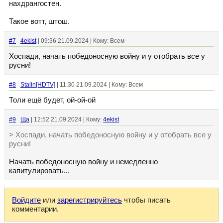
нахдрангостен.
Такое вотт, штош.
#7
4ekist
| 09:36 21.09.2024 | Кому: Всем
Хоспади, начать победоносную войну и у отобрать все у
русни!
#8
Stalin[HDTV]
| 11:30 21.09.2024 | Кому: Всем
Толи ещё будет, ой-ой-ой
#9
Ща
| 12:52 21.09.2024 | Кому:
4ekist
> Хоспади, начать победоносную войну и у отобрать все у
русни!
Начать победоносную войну и немедленно
капитулировать...
Войдите
или
зарегистрируйтесь
чтобы писать
комментарии.