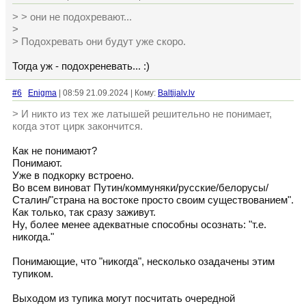
> > они не подохревают...
>
> Подохревать они будут уже скоро.
Тогда уж - подохреневать... :)
#6
Enigma
| 08:59 21.09.2024 | Кому:
Baltijalv.lv
> И никто из тех же латышей решительно не понимает,
когда этот цирк закончится.
Как не понимают?
Понимают.
Уже в подкорку встроено.
Во всем виноват Путин/коммуняки/русские/белорусы/
Сталин/"страна на востоке просто своим существованием".
Как только, так сразу заживут.
Ну, более менее адекватные способны осознать: "т.е.
никогда."
Понимающие, что "никогда", несколько озадачены этим
тупиком.
Выходом из тупика могут посчитать очередной