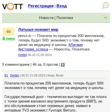
Регистрация
Вход
|
Новости | Политика
Латыши познают мир
46
press.lv
— Платили по процентам 200 миллионов,
В пену
теперь будет 500: экономист о том, почему нет
денег на медицину и школы.
#Латвия
#история_успеха
—
Новости, Политика
Dmitrij
08:20 21.09.2024
9 комментариев | 46 за, 0 против
|
#1
Dmitrij
| 08:21 21.09.2024 | Кому: Всем
Платили по процентам 200 миллионов, теперь будет 500:
экономист о том, почему нет денег на медицину и школы.
Государственный долг - технически выглядит не так плохо
с точки зрения валового внутреннего продукта (ВВП), но
его обслуживание стоит огромных денег, заявил в
интервью TV3 экономист Гунтарс Витолс.