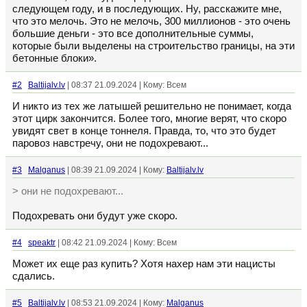
следующем году, и в последующих. Ну, расскажите мне,
что это мелочь. Это не мелочь, 300 миллионов - это очень
большие деньги - это все дополнительные суммы,
которые были выделены на строительство границы, на эти
бетонные блоки».
#2
Baltijalv.lv
| 08:37 21.09.2024 | Кому: Всем
И никто из тех же латышей решительно не понимает, когда
этот цирк закончится. Более того, многие верят, что скоро
увидят свет в конце тоннеля. Правда, то, что это будет
паровоз навстречу, они не подохревают...
#3
Malganus
| 08:39 21.09.2024 | Кому:
Baltijalv.lv
> они не подохревают...
Подохревать они будут уже скоро.
#4
speaktr
| 08:42 21.09.2024 | Кому: Всем
Может их еще раз купить? Хотя нахер нам эти нацисты
сдались.
#5
Baltijalv.lv
| 08:53 21.09.2024 | Кому:
Malganus