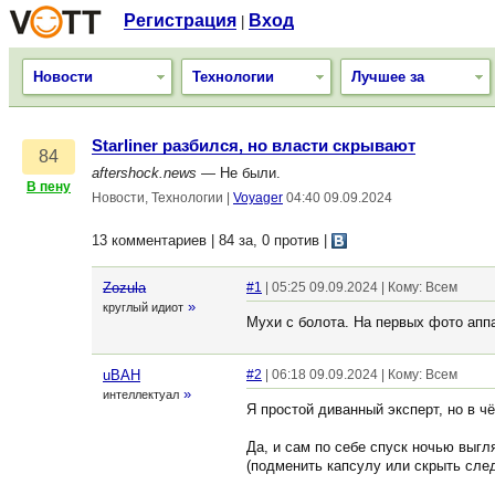
Регистрация
Вход
|
Новости
Технологии
Лучшее за
Starliner разбился, но власти скрывают
84
aftershock.news
— Не были.
В пену
Новости, Технологии
|
Voyager
04:40 09.09.2024
13 комментариев | 84 за, 0 против
|
Zozula
#1
| 05:25 09.09.2024 | Кому: Всем
»
круглый идиот
Мухи с болота. На первых фото апп
uBAH
#2
| 06:18 09.09.2024 | Кому: Всем
»
интеллектуал
Я простой диванный эксперт, но в ч
Да, и сам по себе спуск ночью выгл
(подменить капсулу или скрыть след