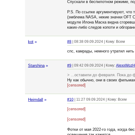
Спускали в беспилотном режиме, по
P.S. По ссылке аргументируют, что 
(эмблема NASA, некие значки OFT CF
модуле Илона Маска видна сгоревшая
каких-либо следов копоти и обгоран
kot
»
#8
| 08:38 09.09.2024 | Кому: Всем
спс, камрады, немного утратил нит
Starshina
»
#9
| 09:42 09.09.2024 | Кому:
AlexxWozH
> ...оставили до февраля. Пока до 
Ну как обычно, они в своих фильмах
[censored]
Heimdall
»
#10
| 11:27 09.09.2024 | Кому: Всем
[censored]
[censored]
Фотки от мая 2022-го года, когда б
освещения так кажется.