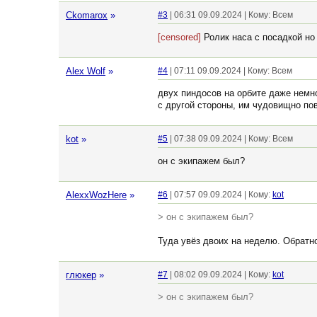
Ckomarox
»
#3
| 06:31 09.09.2024 | Кому: Всем
[censored]
Ролик наса с посадкой но
Alex Wolf
»
#4
| 07:11 09.09.2024 | Кому: Всем
двух пиндосов на орбите даже немно
с другой стороны, им чудовищно по
kot
»
#5
| 07:38 09.09.2024 | Кому: Всем
он с экипажем был?
AlexxWozHere
»
#6
| 07:57 09.09.2024 | Кому:
kot
> он с экипажем был?
Туда увёз двоих на неделю. Обратн
глюкер
»
#7
| 08:02 09.09.2024 | Кому:
kot
> он с экипажем был?