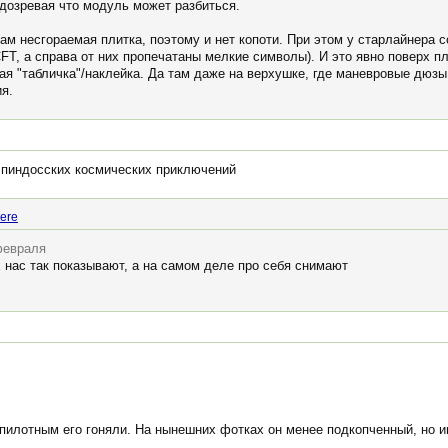
дозревая что модуль может разбиться.
там несгораемая плитка, поэтому и нет копоти. При этом у старлайнера 
T, а справа от них пропечатаны мелкие символы). И это явно поверх пли
 "табличка"/наклейка. Да там даже на верхушке, где маневровые дюзы,
ия.
ь пиндосских космических приключений
ere
февраля
 нас так показывают, а на самом деле про себя снимают
еспилотным его гоняли. На нынешних фотках он менее подкопченный, но и