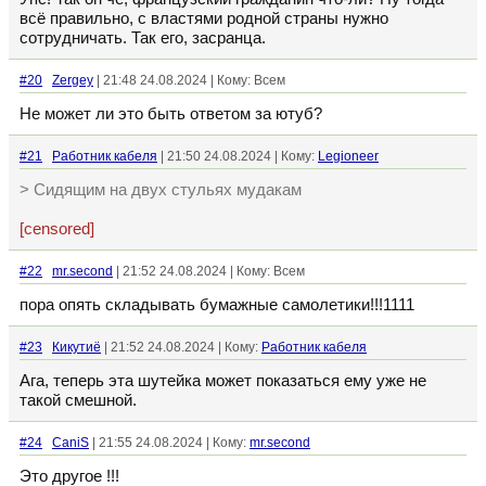
всё правильно, с властями родной страны нужно
сотрудничать. Так его, засранца.
#20
Zergey
| 21:48 24.08.2024 | Кому: Всем
Не может ли это быть ответом за ютуб?
#21
Работник кабеля
| 21:50 24.08.2024 | Кому:
Legioneer
> Сидящим на двух стульях мудакам
[censored]
#22
mr.second
| 21:52 24.08.2024 | Кому: Всем
пора опять складывать бумажные самолетики!!!1111
#23
Кикутиё
| 21:52 24.08.2024 | Кому:
Работник кабеля
Ага, теперь эта шутейка может показаться ему уже не
такой смешной.
#24
CaniS
| 21:55 24.08.2024 | Кому:
mr.second
Это другое !!!