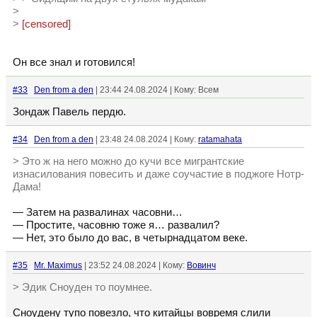
>
>
[censored]
Он все знал и готовился!
#33
Den from a den
| 23:44 24.08.2024 | Кому: Всем
Зондаж Павель пердю.
#34
Den from a den
| 23:48 24.08.2024 | Кому:
ratamahata
> Это ж на него можно до кучи все мигрантские
изнасилования повесить и даже соучастие в поджоге Нотр-
Дама!
— Затем на развалинах часовни…
— Простите, часовню тоже я… развалил?
— Нет, это было до вас, в четырнадцатом веке.
#35
Mr. Maximus
| 23:52 24.08.2024 | Кому:
Вовинч
> Эдик Сноуден то поумнее.
Сноудену тупо повезло, что китайцы вовремя слили