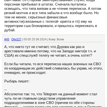
Был накат со стороны заинтересованных служб, когда
персонаж пребывал в штатах. Сначала пытались
освещать, что типа вигвам а не чтение переписки. А потом
резкий молчок и все типа забыли а что вообще было. Но
тем не менее, серьезные финансовые
активности(связанные с телегой- крипта и тп) ему на
территории сша блокировали, и пришлось переезжать в
дубай.
#45
Dliv227
| 05:05 25.08.2024 | Кому: Всем
А, что никто тут не считает, что Дурова как раз и
арестовали именно потому, что на Западе никто(в т.ч. и
США) из спецслужб телегу не читает, а очень хотят?
Если бы читали, то вся переписка наших военных на СВО
по координации их действий сливалась бы украм, но этого,
очевидно, не происходит.
Рыбарь пишет:
--
Абсолютно так: то, что Telegram на данный момент стал
чуть ли не главным средством управления
подразделениями в зоне СВО (причем по обе стороны