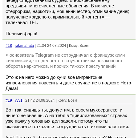
перед следственным судьёй. В воскресенье ему
предъявят многочисленные обвинения. В их числе
«терроризм, наркотики, мошенничество, отмывание денег,
получение краденого, криминальный контент» —
телеканал TF1.
Полный фарш!
#18
ratamahata
| 21:34 24.08.2024 | Кому: Всем
> основатель Telegram не сотрудничал с французскими
силовиками, что делает его соучастником незаконного
оборота наркотиков, и прочих тяжких преступлений
Это ж на него можно до кучи все мигрантские
изнасилования повесить и даже соучастие в поджоге Нотр-
Дама!
#19
yvv1
| 21:42 24.08.2024 | Кому: Всем
Вот так, сидишь ты, допустим, в своём мухосранске, и
ничего не знаешь. А на тебя в "цивилизованных" странах
уже пачку уголовных дел завели, потому что ты
оказывается отказался сотрудничать с ихними властями.
Упс! Так он чё, французский гражданин что-ли? Ну тогда