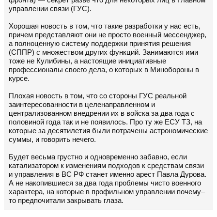
фронта) — секрет разве что для некоторых лиц в Главном
управлении связи (ГУС).
Хорошая новость в том, что такие разработки у нас есть,
причем представляют они не просто военный мессенджер,
а полноценную систему поддержки принятия решения
(СППР) с множеством других функций. Занимаются ими
тоже не Кулибины, а настоящие инициативные
профессионалы своего дела, о которых в Минобороны в
курсе.
Плохая новость в том, что со стороны ГУС реальной
заинтересованности в целенаправленном и
централизованном внедрении их в войска за два года с
половиной года так и не появилось. Про ту же ЕСУ ТЗ, на
которые за десятилетия были потрачены астрономические
суммы, и говорить нечего.
Будет весьма грустно и одновременно забавно, если
катализатором к изменениям подходов к средствам связи
и управления в ВС РФ станет именно арест Павла Дурова.
А не накопившиеся за два года проблемы чисто военного
характера, на которые в профильном управлении почему–
то предпочитали закрывать глаза.