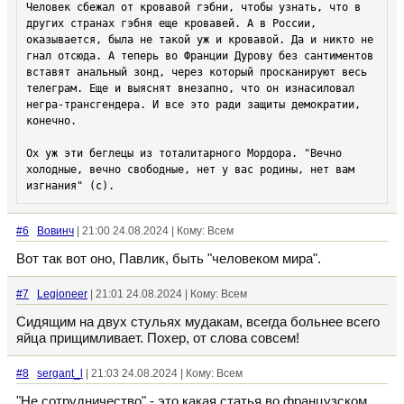
Человек сбежал от кровавой гэбни, чтобы узнать, что в 
других странах гэбня еще кровавей. А в России, 
оказывается, была не такой уж и кровавой. Да и никто не 
гнал отсюда. А теперь во Франции Дурову без сантиментов 
вставят анальный зонд, через который просканируют весь 
телеграм. Еще и выяснят внезапно, что он изнасиловал 
негра-трансгендера. И все это ради защиты демократии, 
конечно. 

Ох уж эти беглецы из тоталитарного Мордора. "Вечно 
холодные, вечно свободные, нет у вас родины, нет вам 
изгнания" (с).
#6
Вовинч
| 21:00 24.08.2024 | Кому: Всем
Вот так вот оно, Павлик, быть "человеком мира".
#7
Legioneer
| 21:01 24.08.2024 | Кому: Всем
Сидящим на двух стульях мудакам, всегда больнее всего
яйца прищимливает. Похер, от слова совсем!
#8
sergant_l
| 21:03 24.08.2024 | Кому: Всем
"Не сотрудничество" - это какая статья во французском