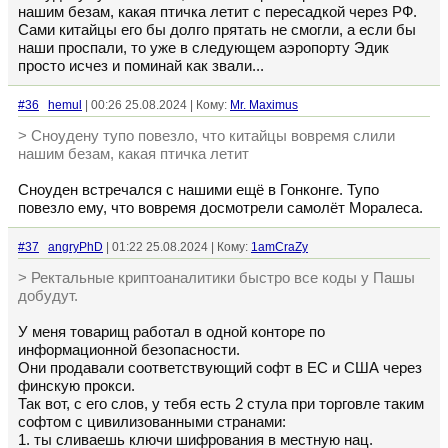
нашим безам, какая птичка летит с пересадкой через РФ.
Сами китайцы его бы долго прятать не смогли, а если бы
наши проспали, то уже в следующем аэропорту Эдик
просто исчез и поминай как звали...
#36
hemul
| 00:26 25.08.2024 | Кому:
Mr. Maximus
> Сноудену тупо повезло, что китайцы вовремя слили
нашим безам, какая птичка летит
Сноуден встречался с нашими ещё в Гонконге. Тупо
повезло ему, что вовремя досмотрели самолёт Моралеса.
#37
angryPhD
| 01:22 25.08.2024 | Кому:
1amCraZy
> Ректальные криптоаналитики быстро все коды у Пашы
добудут.
У меня товарищ работал в одной конторе по
информационной безопасности.
Они продавали соответствующий софт в ЕС и США через
финскую прокси.
Так вот, с его слов, у тебя есть 2 стула при торговле таким
софтом с цивилизованными странами:
1. ты сливаешь ключи шифрования в местную нац.