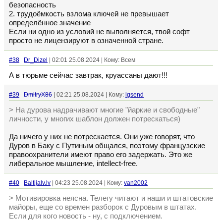
безопасность
2. трудоёмкость взлома ключей не превышает
определённое значение
Если ни одно из условий не выполняется, твой софт
просто не лицензируют в означенной стране.
#38
Dr_Dizel
| 02:01 25.08.2024 | Кому: Всем
А в тюрьме сейчас завтрак, круассаны дают!!!
#39
DmitryX86
| 02:21 25.08.2024 | Кому:
igsend
> На дурова надрачивают многие "йаркие и свободные"
личности, у многих шаблон должен потрескаться)
Да ничего у них не потрескается. Они уже говорят, что
Дуров в Баку с Путиным общался, поэтому французские
правоохранители имеют право его задержать. Это же
либеральное мышление, intellect-free.
#40
Baltijalv.lv
| 04:23 25.08.2024 | Кому:
van2002
> Мотивировка неясна. Телегу читают и наши и штатовские
майоры, еще со времен разборок с Дуровым в штатах.
Если для кого новость - ну, с подключением.