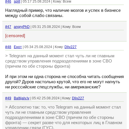
#46
split
| 05:17 25.08.2024 | Кому: Всем
Наглядный пример, что наличие мозгов и успех в бизнесе
между собой слабо связаны.
#47
angryPhD
| 05:31 25.08.2024 | Кому: Всем
[censored]
#48
Енот
| 05:34 25.08.2024 | Кому:
Dliv227
> Telegram на данный момент стал чуть ли не главным
средством управления подразделениями в зоне СВО
(причем по обе стороны фронта)
И при этом ни одна сторона не способна читать сообщения
другой? Дуров настолько крутой, что его не могут нагнуть
ни росссийские спецслужбы, ни американские?
#49
Baltijalv.lv
| 05:42 25.08.2024 | Кому:
Dliv227
> Абсолютно так: то, что Telegram на данный момент стал
чуть ли не главным средством управления
подразделениями в зоне СВО (причем по обе стороны
фронта) — секрет разве что для некоторых лиц в Главном
управлении связи (ГУС).