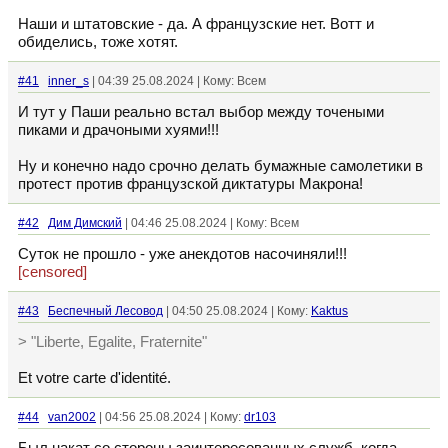
Наши и штатовские - да. А французские нет. Вотт и
обиделись, тоже хотят.
#41
inner_s
| 04:39 25.08.2024 | Кому: Всем
И тут у Паши реально встал выбор между точеными
пиками и драчоными хуями!!!
Ну и конечно надо срочно делать бумажные самолетики в
протест против французской диктатуры Макрона!
#42
Дим Димский
| 04:46 25.08.2024 | Кому: Всем
Суток не прошло - уже анекдотов насочиняли!!!
[censored]
#43
Беспечный Лесовод
| 04:50 25.08.2024 | Кому:
Kaktus
> "Liberte, Egalite, Fraternite"
Et votre carte d'identité.
#44
van2002
| 04:56 25.08.2024 | Кому:
dr103