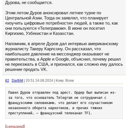
Дурова, не сообщается.
Этим летом Дуров анонсировал летнее турне по
Центральной Азии. Тогда он заявлял, что планирует
«изучить цифровые потребности» людей, а также то, как
они пользуются «Телеграмом». В июне он посетил
Киргизию, Узбекистан и Казахстан.
Напомним, в апреле Дуров дал интервью американскому
журналисту Такеру Карлсону. Он рассказал, что
наибольшее давление на мессенджер оказывают не
правительства, а Apple и Google, объяснил, почему решил
не переезжать в США, и признался, как сложно ему далось
решение продать VK.
#2
DarthM
| 20:51 24.08.2024 | Кому: Всем
Павел Дуров отправлен под арест. Ордер был выписан из-
за того, что основатель Telegram не сотрудничал с 
французскими силовиками, что делает его соучастником 
незаконного оборота наркотиков, и прочих тяжких 
преступлений, — французский телеканал TF1.
[censored]