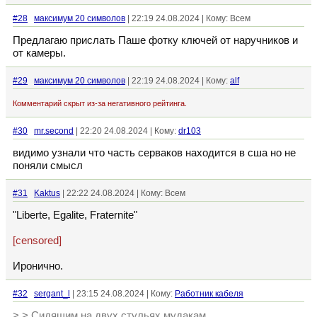
#28
максимум 20 символов
| 22:19 24.08.2024 | Кому: Всем
Предлагаю прислать Паше фотку ключей от наручников и
от камеры.
#29
максимум 20 символов
| 22:19 24.08.2024 | Кому:
alf
Комментарий скрыт из-за негативного рейтинга.
#30
mr.second
| 22:20 24.08.2024 | Кому:
dr103
видимо узнали что часть серваков находится в сша но не
поняли смысл
#31
Kaktus
| 22:22 24.08.2024 | Кому: Всем
"Liberte, Egalite, Fraternite"
[censored]
Иронично.
#32
sergant_l
| 23:15 24.08.2024 | Кому:
Работник кабеля
> > Сидящим на двух стульях мудакам