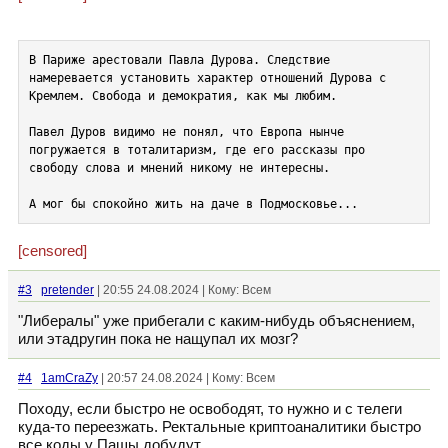
В Париже арестовали Павла Дурова. Следствие 
намеревается установить характер отношений Дурова с 
Кремлем. Свобода и демократия, как мы любим.

Павел Дуров видимо не понял, что Европа нынче 
погружается в тоталитаризм, где его рассказы про 
свободу слова и мнений никому не интересны.

А мог бы спокойно жить на даче в Подмосковье...
[censored]
#3
pretender
| 20:55 24.08.2024 | Кому: Всем
"Либералы" уже прибегали с каким-нибудь объяснением,
или этадругин пока не нащупал их мозг?
#4
1amCraZy
| 20:57 24.08.2024 | Кому: Всем
Походу, если быстро не освободят, то нужно и с телеги
куда-то переезжать. Ректальные криптоаналитики быстро
все коды у Пашы добудут.