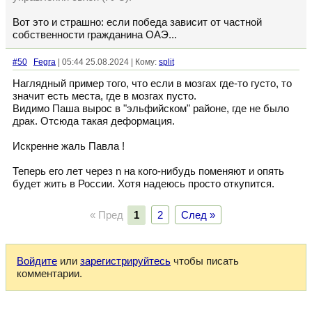
Вот это и страшно: если победа зависит от частной
собственности гражданина ОАЭ...
#50
Fegra
| 05:44 25.08.2024 | Кому:
split
Наглядный пример того, что если в мозгах где-то густо, то
значит есть места, где в мозгах пусто.
Видимо Паша вырос в "эльфийском" районе, где не было
драк. Отсюда такая деформация.
Искренне жаль Павла !
Теперь его лет через n на кого-нибудь поменяют и опять
будет жить в России. Хотя надеюсь просто откупится.
« Пред
1
2
След »
Войдите
или
зарегистрируйтесь
чтобы писать
комментарии.