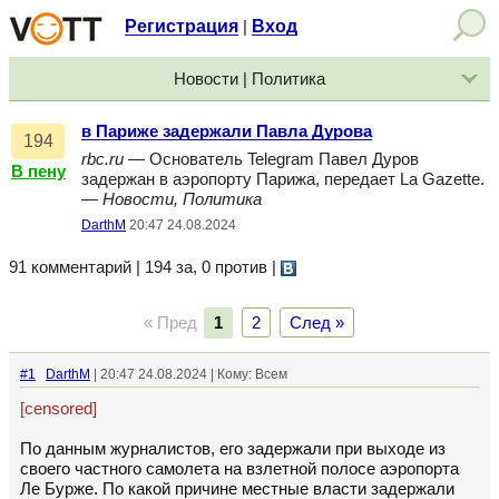
Регистрация
Вход
|
Новости | Политика
в Париже задержали Павла Дурова
194
rbc.ru
— Основатель Telegram Павел Дуров
В пену
задержан в аэропорту Парижа, передает La Gazette.
—
Новости, Политика
DarthM
20:47 24.08.2024
91 комментарий | 194 за, 0 против
|
« Пред
1
2
След »
#1
DarthM
| 20:47 24.08.2024 | Кому: Всем
[censored]
По данным журналистов, его задержали при выходе из
своего частного самолета на взлетной полосе аэропорта
Ле Бурже. По какой причине местные власти задержали