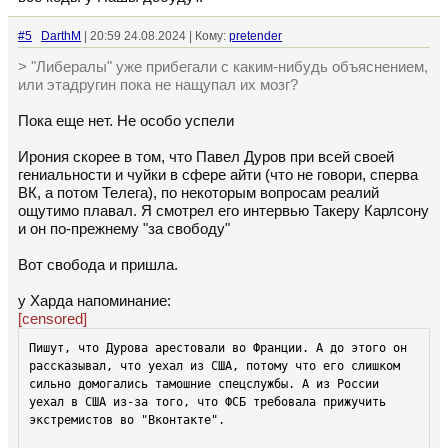
#5
DarthM
| 20:59 24.08.2024 | Кому:
pretender
> "Либералы" уже прибегали с каким-нибудь объяснением,
или этадругин пока не нащупал их мозг?
Пока еще нет. Не особо успели
Ирония скорее в том, что Павел Дуров при всей своей
гениальности и чуйки в сфере айти (что не говори, сперва
ВК, а потом Телега), по некоторым вопросам реалий
ощутимо плавал. Я смотрел его интервью Такеру Карлсону
и он по-прежнему "за свободу"
Вот свобода и пришла.
у Харда напоминание:
[censored]
Пишут, что Дурова арестовали во Франции. А до этого он 
рассказывал, что уехал из США, потому что его слишком 
сильно домогались тамошние спецслужбы. А из России 
уехал в США из-за того, что ФСБ требовала прижучить 
экстремистов во "Вконтакте". 
