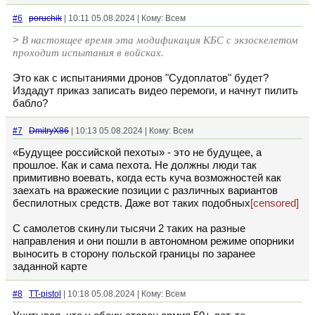
#6
poruchik
| 10:11 05.08.2024 | Кому: Всем
>
В настоящее время эта модификация КБС с экзоскелетом
проходит испытания в войсках.
Это как с испытаниями дронов "Судоплатов" будет?
Издадут приказ записать видео перемоги, и начнут пилить
бабло?
#7
DmitryX86
| 10:13 05.08.2024 | Кому: Всем
«Будущее российской пехоты» - это не будущее, а
прошлое. Как и сама пехота. Не должны люди так
примитивно воевать, когда есть куча возможностей как
заехать на вражеские позиции с различных вариантов
беспилотных средств. Даже вот таких подобных
[censored]
С самолетов скинули тысячи 2 таких на разные
направления и они пошли в автономном режиме опорники
выносить в сторону польской границы по заранее
заданной карте
#8
TT-pistol
| 10:18 05.08.2024 | Кому: Всем