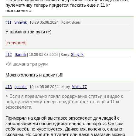
пулеметчику теперь придётся таскать ещё и 11 кг
экзоскелета.
#11
Shnyrik
| 10:29 05.08.2024 | Кому: Всем
У шамана три руки (с)
[censored]
#12
Sarmik
| 10:39 05.08.2024 | Кому:
Shnyrik
>У шамана три руки
Можно хлопать и дрочить!!!
#13
speaktr
| 10:44 05.08.2024 | Кому:
Maks_77
> Если я правильно понял содержание статьи и видео к
ней, пулеметчику теперь придётся таскать ещё и 11 кг
экзоскелета.
Примерял на одной выставке экзоскелет для людей с
заболеваниями опорно-двигательного аппарата. Он сам
себя несёт, не чувствуется. Движения, конечно, сильно
скованы. Но сходить в туалет или даже в магазин можно