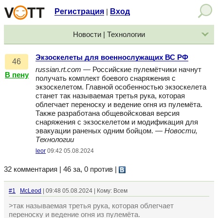
Регистрация
Вход
|
Новости | Технологии
Экзоскелеты для военнослужащих ВС РФ
46
russian.rt.com
— Российские пулемётчики начнут
В пену
получать комплект боевого снаряжения с
экзоскелетом. Главной особенностью экзоскелета
станет так называемая третья рука, которая
облегчает переноску и ведение огня из пулемёта.
Также разработана общевойсковая версия
снаряжения с экзоскелетом и модификация для
эвакуации раненых одним бойцом. —
Новости,
Технологии
leor
09:42 05.08.2024
32 комментария | 46 за, 0 против
|
#1
McLeod
| 09:48 05.08.2024 | Кому: Всем
>так называемая третья рука, которая облегчает
переноску и ведение огня из пулемёта.