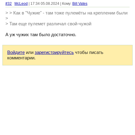
#32
McLeod
| 17:34 05.08.2024 | Кому:
Bill Vates
> > Как в "Чужие" - там тоже пулемёты на креплении были
>
> Там еще пулемет различал свой-чужой
А уж чужих там было достаточно.
Войдите
или
зарегистрируйтесь
чтобы писать
комментарии.