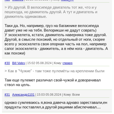
> Из другой. В велосипеде двигатель тот же, что и у
пешехода, но движитель другой. А тут и двигатель и
движитель одинаковые.
Таки да. Но, например, груз на багажнике велосипеда
давит уже не на тебя. Велорикши не дадут соврать)
У экзоскелета, кстати, движитель наверняка тоже другой.
Другой, в смысле похожий, но отдельный от ноги, скорее
всего у экзоскелета своя опорная часть на пол, например
сапог экзоскелета - движитель, а в нём нога - двигатель. А
как похожи)
#30
Bill Vates
| 15:02 05.08.2024 | Кому:
глюкер
> Как в "Чужие" - там тоже пулемёты на креплении были
Там еще пулемет различал свой-чужой и доворачивал
ствол на цель.
#31
Александр1101
| 15:03 05.08.2024 | Кому: Всем
однако сумлеваюсь я,вона давеча аднаво зареставали,ен
прадукты поставлял,а другой рациями абиспечивал....