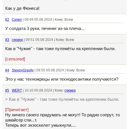
Как у де Фюнеса!
#2
Склеп
| 09:49 05.08.2024 | Кому: Всем
У солдата 3 руки, печенег из-за плеча...
#3
глюкер
| 09:51 05.08.2024 | Кому: Всем
Как в "Чужие" - там тоже пулемёты на креплении были.
[censored]
#4
SleepyGravity
| 09:55 05.08.2024 | Кому: Всем
Это у нас техножрецы или технодесантики получаются?
#5
WERT
| 10:10 05.08.2024 | Кому:
глюкер
> Как в "Чужие" - там тоже пулемёты на креплении были.
[Причитает]
Ну ничего своего придумать не могут! То радио сопрут, то
шмайсер спи...т.
Теперь вот экзоскелет умыкнули....