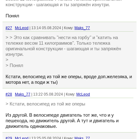
конструкции - шагающая и ты запряжён изнутри.
Понял
#27
McLeod
| 13:14 05.08.2024 | Кому:
Maks_77
> > Это как сравнивать "нести на горбу" и "катить на
тележке весом 11 килограммов". Только тележка
оригинальной конструкции - шагающая и ты запряжён
изнутри.
>
> Понял
Кстати, велосипед из той же оперы, вроде доп.железяка, и
мотора нет, а поди ж ты)
#28
Maks_77
| 13:22 05.08.2024 | Кому:
McLeod
> Кстати, велосипед из той же оперы
Из другой. В велосипеде двигатель тот же, что и у
пешехода, но движитель другой. А тут и двигатель и
движитель одинаковые.
#29
McLeod
| 13:25 05.08.2024 | Кому:
Maks_77