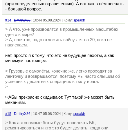
(при определенных ограничениях). А вот как в нём воевать
- большой вопрос.
#14
DmitryX86
| 10:44 05.08.2024 | Кому:
speaktr
> А что, уже производятся в промышленных масштабах
где-то в мире?
> А, понятно, надо отложить войну лет на 20, пока не
наклепаем.
нет, просто я к тому, что это не будущее пехоты, а как
минимум настоящее.
> Грузовые самолёты, конечно же, легко проходят за
ленточку и возвращаются, поэтому мы часто слышим об
успешных десантных операциях в тылу врага.
>
ФАБы прекрасно скидывают. Тут такой же может быть
механизм.
#15
DmitryX86
| 10:47 05.08.2024 | Кому:
speaktr
> Как автономные боты будут пополнять БК,
ремонтироваться и кто это будет делать, когда они