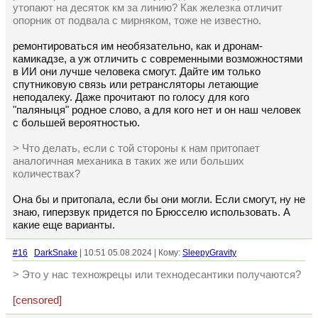
утопают на десяток км за линию? Как железка отличит
опорник от подвала с мирняком, тоже не известно.
ремонтироваться им необязательно, как и дронам-
камикадзе, а уж отличить с современными возможностями
в ИИ они лучше человека смогут. Дайте им только
спутниковую связь или ретрансляторы летающие
неподалеку. Даже прочитают по голосу для кого
"паляныця" родное слово, а для кого нет и он наш человек
с большей вероятностью.
> Что делать, если с той стороны к нам притопает
аналогичная механика в таких же или больших
количествах?
Она бы и притопала, если бы они могли. Если смогут, ну не
знаю, гиперзвук придется по Брюсселю использовать. А
какие еще варианты.
#16
DarkSnake
| 10:51 05.08.2024 | Кому:
SleepyGravity
> Это у нас техножрецы или технодесантики получаются?
[censored]