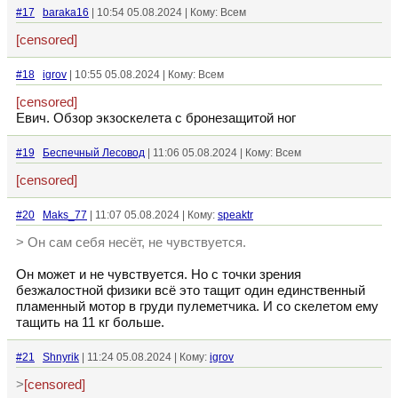
#17
baraka16
| 10:54 05.08.2024 | Кому: Всем
[censored]
#18
igrov
| 10:55 05.08.2024 | Кому: Всем
[censored]
Евич. Обзор экзоскелета с бронезащитой ног
#19
Беспечный Лесовод
| 11:06 05.08.2024 | Кому: Всем
[censored]
#20
Maks_77
| 11:07 05.08.2024 | Кому:
speaktr
> Он сам себя несёт, не чувствуется.
Он может и не чувствуется. Но с точки зрения
безжалостной физики всё это тащит один единственный
пламенный мотор в груди пулеметчика. И со скелетом ему
тащить на 11 кг больше.
#21
Shnyrik
| 11:24 05.08.2024 | Кому:
igrov
>
[censored]