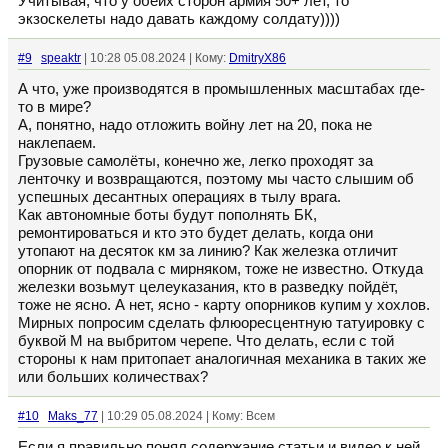
Учитывая, что у обеих сторон армия 50+ лет, то
экзоскелеты надо давать каждому солдату))))
#9
speaktr
| 10:28 05.08.2024 | Кому:
DmitryX86
А что, уже производятся в промышленных масштабах где-
то в мире?
А, понятно, надо отложить войну лет на 20, пока не
наклепаем.
Грузовые самолёты, конечно же, легко проходят за
ленточку и возвращаются, поэтому мы часто слышим об
успешных десантных операциях в тылу врага.
Как автономные боты будут пополнять БК,
ремонтироваться и кто это будет делать, когда они
утопают на десяток км за линию? Как железка отличит
опорник от подвала с мирняком, тоже не известно. Откуда
железки возьмут целеуказания, кто в разведку пойдёт,
тоже не ясно. А нет, ясно - карту опорников купим у хохлов.
Мирных попросим сделать флюоресцентную татуировку с
буквой М на выбритом черепе. Что делать, если с той
стороны к нам притопает аналогичная механика в таких же
или больших количествах?
#10
Maks_77
| 10:29 05.08.2024 | Кому: Всем
Если я правильно понял содержание статьи и видео к ней,