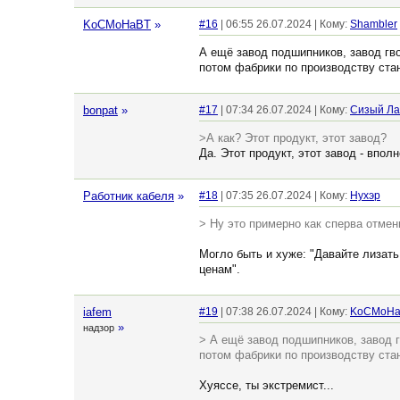
KoCMoHaBT
»
#16
| 06:55 26.07.2024 | Кому:
Shambler
А ещё завод подшипников, завод гво
потом фабрики по производству стан
bonpat
»
#17
| 07:34 26.07.2024 | Кому:
Сизый Ла
>А как? Этот продукт, этот завод?
Да. Этот продукт, этот завод - впо
Работник кабеля
»
#18
| 07:35 26.07.2024 | Кому:
Нухэр
> Ну это примерно как сперва отмен
Могло быть и хуже: "Давайте лизать
ценам".
iafem
#19
| 07:38 26.07.2024 | Кому:
KoCMoHa
»
надзор
> А ещё завод подшипников, завод г
потом фабрики по производству стан
Хуяссе, ты экстремист...