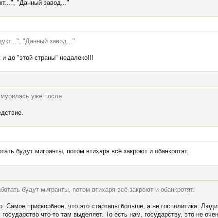
т...", "Данный завод..."
укт...", "Данный завод..."
 и до "этой страны" недалеко!!!
жмурилась уже после
едствие.
отать будут мигранты, потом втихаря всё закроют и обанкротят.
аботать будут мигранты, потом втихаря всё закроют и обанкротят.
го. Самое прискорбное, что это стартапы больше, а не госполитика. Лю
 государство что-то там выделяет. То есть нам, государству, это не оче