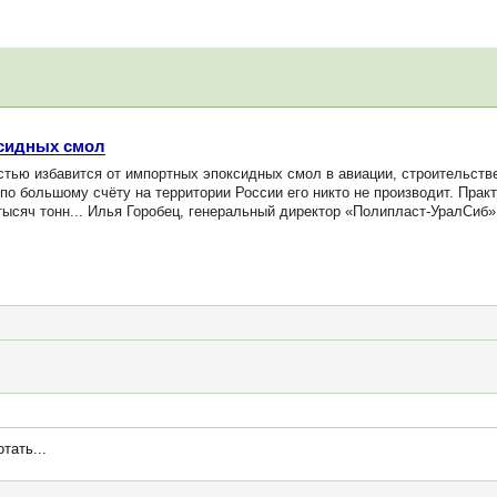
ксидных смол
ью избавится от импортных эпоксидных смол в авиации, строительстве
по большому счёту на территории России его никто не производит. Практ
тысяч тонн... Илья Горобец, генеральный директор «Полипласт-УралСиб
тать...