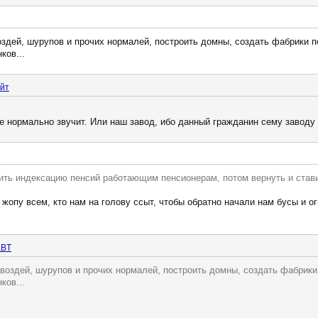
здей, шурупов и прочих нормалей, построить домны, создать фабрики по
ков...
йт
лне нормально звучит. Или наш завод, ибо данный гражданин сему заводу
ить индексацию пенсий работающим пенсионерам, потом вернуть и ставит
 жопу всем, кто нам на голову ссыт, чтобы обратно начали нам бусы и 
BT
воздей, шурупов и прочих нормалей, построить домны, создать фабрики 
ков...