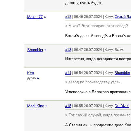
делать, пусть будет.
Maks_77
»
#12
| 06:46 26.07.2024 | Кому:
Сизый Ла
> А как? Этот продукт, этот завод?
БогомЪ данный заводЪ и БогомЪ да
Shambler
»
#13
| 06:47 26.07.2024 | Кому: Всем
Интересно, когда догадаются постро
Ken
#14
| 06:54 26.07.2024 | Кому:
Shambler
»
дурко
> завод по производству угле-
Углеволокно в Балаково производили
Mad_King
»
#15
| 06:55 26.07.2024 | Кому:
Dr_Dizel
> Тот самый случай, когда после=в
А Сталин лишь продолжил дело Коля