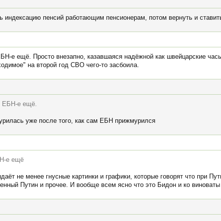
ь индексацию пенсий работающим пенсионерам, потом вернуть и ставить 
ЕБН-е ещё. Просто внезапно, казавшаяся надёжной как швейцарские час
ходимое" на второй год СВО чего-то засбоила.
и ЕБН-е ещё.
урилась уже после того, как сам ЕБН прижмурился
БН-е ещё
выдаёт не менее гнусные картинки и графики, которые говорят что при П
енный Путин и прочее. И вообще всем ясно что это Бидон и ко виноваты