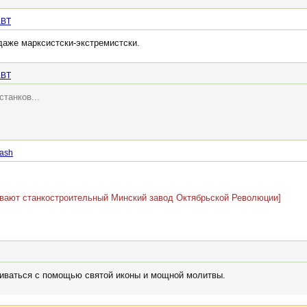
BT
даже марксистски-экстремистски.
BT
станков...
lash
ивают станкостроительный Минский завод Октябрьской Революции]
виваться с помощью святой иконы и мощной молитвы.