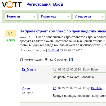
Регистрация
Вход
|
Новости
Политика
Лучшее за
На Урале строят комплекс по производству эпо
84
www1.ru
— После завершения строительства страна полност
В пену
продукт является очень востребованным в нашей стране и 
границы. Данный завод мы планируем по производству 55 
Новости, Политика
|
Dr_Dizel
03:25 26.07.2024
23 комментария | 84 за, 0 против
|
Dr_Dizel
»
#1
| 03:32 26.07.2024 | Кому: Всем
Всираем, тыкскыть, обратно.
Zoran
#2
| 04:24 26.07.2024 | Кому:
Dr_Dizel
»
шутник
Воздух свободы перестал жопу щеко