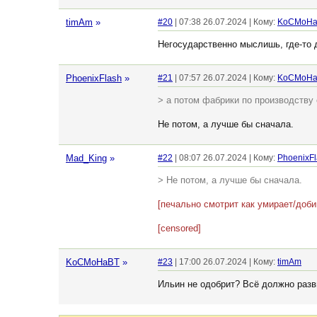
timAm
»
#20
| 07:38 26.07.2024 | Кому:
KoCMoHa
Негосударственно мыслишь, где-то 
PhoenixFlash
»
#21
| 07:57 26.07.2024 | Кому:
KoCMoHa
> а потом фабрики по производству 
Не потом, а лучше бы сначала.
Mad_King
»
#22
| 08:07 26.07.2024 | Кому:
PhoenixF
> Не потом, а лучше бы сначала.
[печально смотрит как умирает/доб
[censored]
KoCMoHaBT
»
#23
| 17:00 26.07.2024 | Кому:
timAm
Ильин не одобрит? Всё должно раз