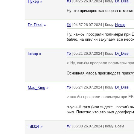
Нухэр
»
#3
| 04:25 26.07.2024 | Кому:
Dr_Dizel
Ну это примерно как сперва отменит
Dr_Dizel
»
#4
| 04:57 26.07.2024 | Кому:
Нухэр
Ну, как-бы просрали полимеры при 
бабло, на опилки закупаем всё необ
loisop
»
#5
| 05:21 26.07.2024 | Кому:
Dr_Dizel
> Ну, как-бы просрали полимеры пр
Основная масса производств прижм
Mad_King
»
#6
| 05:24 26.07.2024 | Кому:
Dr_Dizel
> как-бы просрали полимеры при Е
гнусный гугл (или яндекс.. пофиг) 
был. Понятно что это был дореформ
Till314
»
#7
| 05:38 26.07.2024 | Кому: Всем