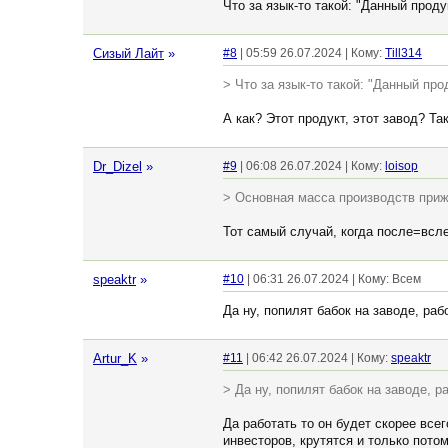
Что за язык-то такой: "Данный продук
Сизый Лайт
»
#8
| 05:59 26.07.2024 | Кому:
Till314
> Что за язык-то такой: "Данный прод
А как? Этот продукт, этот завод? Так
Dr_Dizel
»
#9
| 06:08 26.07.2024 | Кому:
loisop
> Основная масса производств при
Тот самый случай, когда после=всл
speaktr
»
#10
| 06:31 26.07.2024 | Кому: Всем
Да ну, попилят бабок на заводе, раб
Artur_K
»
#11
| 06:42 26.07.2024 | Кому:
speaktr
> Да ну, попилят бабок на заводе, р
Да работать то он будет скорее все
инвесторов, крутятся и только потом