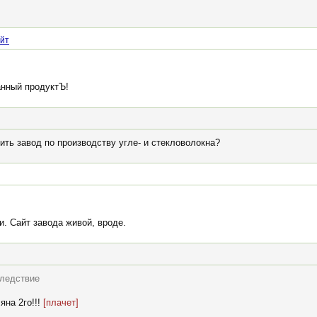
йт
нный продуктЪ!
ить завод по производству угле- и стекловолокна?
. Сайт завода живой, вроде.
следствие
на 2го!!!
[плачет]