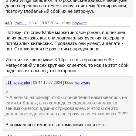
В Red Wings заявляют, что российские авиакомпании уже
давно перешли на отечественную систему бронирования,
поэтому глобальный сбой их не затронул.
#10
cyan__
| 08:41 19.07.2024 | Кому:
tonyware
Потому что crowdstrike маркетинговое рожно, пролезшее
на их рассказах как они ловили злых русских хакеров, а
потом злых китайских. Продавать они умеют, а делать -
нет. Сталкивался не раз с ним в продакшене.
И если эти криворукие 3.14ры не выторговали себе
мегаусловий у всех крупных клиентов, то иск за этот сбой
надеюсь их наконец-то похоронит.
#11
pretender
| 08:44 19.07.2024 | Кому:
tonyware
>
> А нельзя например чтобы обновления накатывались не
сами от балды, а по команде специального человека
занимающегося администрированием, и чтобы он это
делал последовательно а не сразу на всех машинах ?!?!?
В нормальных импортных компаниях так и есть.