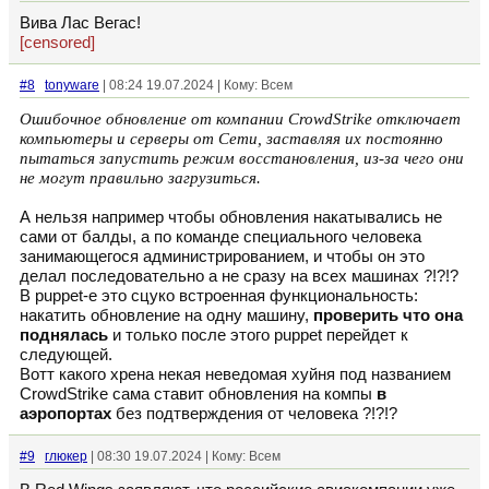
Вива Лас Вегас!
[censored]
#8
tonyware
| 08:24 19.07.2024 | Кому: Всем
Ошибочное обновление от компании CrowdStrike отключает
компьютеры и серверы от Сети, заставляя их постоянно
пытаться запустить режим восстановления, из-за чего они
не могут правильно загрузиться.
А нельзя например чтобы обновления накатывались не
сами от балды, а по команде специального человека
занимающегося администрированием, и чтобы он это
делал последовательно а не сразу на всех машинах ?!?!?
В puppet-е это сцуко встроенная функциональность:
накатить обновление на одну машину,
проверить что она
поднялась
и только после этого puppet перейдет к
следующей.
Вотт какого хрена некая неведомая хуйня под названием
CrowdStrike сама ставит обновления на компы
в
аэропортах
без подтверждения от человека ?!?!?
#9
глюкер
| 08:30 19.07.2024 | Кому: Всем