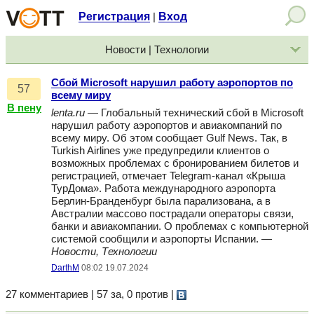
Регистрация
Вход
|
Новости | Технологии
Сбой Microsoft нарушил работу аэропортов по
57
всему миру
В пену
lenta.ru
— Глобальный технический сбой в Microsoft
нарушил работу аэропортов и авиакомпаний по
всему миру. Об этом сообщает Gulf News. Так, в
Turkish Airlines уже предупредили клиентов о
возможных проблемах с бронированием билетов и
регистрацией, отмечает Telegram-канал «Крыша
ТурДома». Работа международного аэропорта
Берлин-Бранденбург была парализована, а в
Австралии массово пострадали операторы связи,
банки и авиакомпании. О проблемах с компьютерной
системой сообщили и аэропорты Испании. —
Новости, Технологии
DarthM
08:02 19.07.2024
27 комментариев | 57 за, 0 против
|