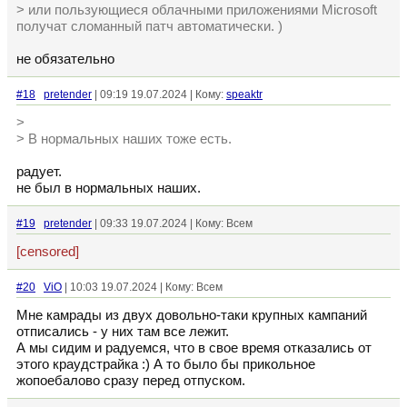
> или пользующиеся облачными приложениями Microsoft
получат сломанный патч автоматически. )
не обязательно
#18
pretender
| 09:19 19.07.2024 | Кому:
speaktr
>
> В нормальных наших тоже есть.
радует.
не был в нормальных наших.
#19
pretender
| 09:33 19.07.2024 | Кому: Всем
[censored]
#20
ViO
| 10:03 19.07.2024 | Кому: Всем
Мне камрады из двух довольно-таки крупных кампаний
отписались - у них там все лежит.
А мы сидим и радуемся, что в свое время отказались от
этого краудстрайка :) А то было бы прикольное
жопоебалово сразу перед отпуском.