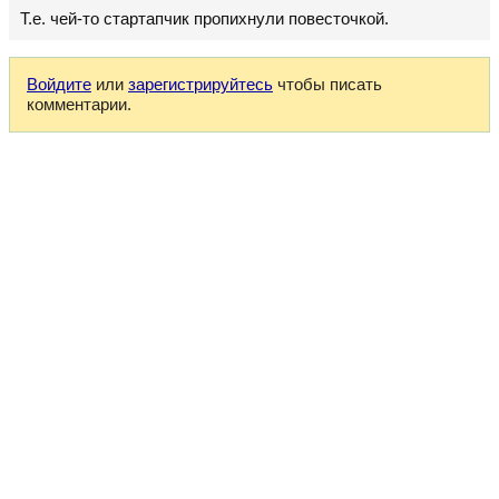
Т.е. чей-то стартапчик пропихнули повесточкой.
Войдите
или
зарегистрируйтесь
чтобы писать
комментарии.