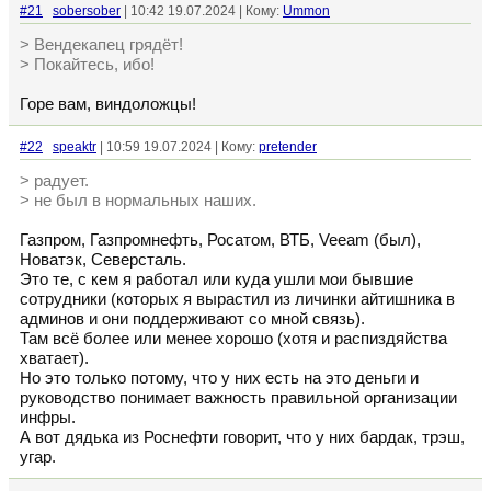
#21
sobersober
| 10:42 19.07.2024 | Кому:
Ummon
> Вендекапец грядёт!
> Покайтесь, ибо!
Горе вам, виндоложцы!
#22
speaktr
| 10:59 19.07.2024 | Кому:
pretender
> радует.
> не был в нормальных наших.
Газпром, Газпромнефть, Росатом, ВТБ, Veeam (был),
Новатэк, Северсталь.
Это те, с кем я работал или куда ушли мои бывшие
сотрудники (которых я вырастил из личинки айтишника в
админов и они поддерживают со мной связь).
Там всё более или менее хорошо (хотя и распиздяйства
хватает).
Но это только потому, что у них есть на это деньги и
руководство понимает важность правильной организации
инфры.
А вот дядька из Роснефти говорит, что у них бардак, трэш,
угар.