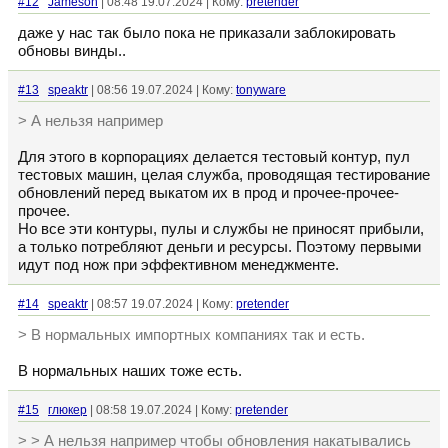
#12
Jameson
| 08:48 19.07.2024 | Кому:
pretender
даже у нас так было пока не приказали заблокировать
обновы винды..
#13
speaktr
| 08:56 19.07.2024 | Кому:
tonyware
> А нельзя например
Для этого в корпорациях делается тестовый контур, пул
тестовых машин, целая служба, проводящая тестирование
обновлений перед выкатом их в прод и прочее-прочее-
прочее.
Но все эти контуры, пулы и службы не приносят прибыли,
а только потребляют деньги и ресурсы. Поэтому первыми
идут под нож при эффективном менеджменте.
#14
speaktr
| 08:57 19.07.2024 | Кому:
pretender
> В нормальных импортных компаниях так и есть.
В нормальных наших тоже есть.
#15
глюкер
| 08:58 19.07.2024 | Кому:
pretender
> > А нельзя например чтобы обновления накатывались