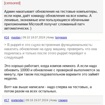
[censored]
Админ накатывает обновления на тестовые компьютеры,
если норм, даёт команду обновления на все компы. А
ленивые, экономные или пользующиеся облачными
приложениями Microsoft получат сломанный патч
автоматически. )
#16
mastan
| 09:10 19.07.2024 | Кому:
tonyware
> В puppet-е это сцуко встроенная функциональность:
накатить обновление на одну машину, проверить что она
поднялась и только после этого puppet перейдет к
следующей
Это хорошо работает, когда компов немного. А если надо
обновить 10000 и обновление с проверкой выполняется за
минуту, при таком последовательном варианте это займёт
неделю.
Вотт как выше написали - надо сперва на тестовых, а
потом разом на всех остальных.
#17
pretender
| 09:18 19.07.2024 | Кому:
глюкер