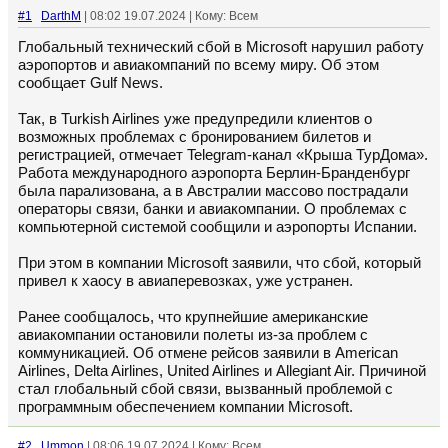
#1
DarthM
| 08:02 19.07.2024 | Кому: Всем
Глобальный технический сбой в Microsoft нарушил работу
аэропортов и авиакомпаний по всему миру. Об этом
сообщает Gulf News.
Так, в Turkish Airlines уже предупредили клиентов о
возможных проблемах с бронированием билетов и
регистрацией, отмечает Telegram-канал «Крыша ТурДома».
Работа международного аэропорта Берлин-Бранденбург
была парализована, а в Австралии массово пострадали
операторы связи, банки и авиакомпании. О проблемах с
компьютерной системой сообщили и аэропорты Испании.
При этом в компании Microsoft заявили, что сбой, который
привел к хаосу в авиаперевозках, уже устранен.
Ранее сообщалось, что крупнейшие американские
авиакомпании остановили полеты из-за проблем с
коммуникацией. Об отмене рейсов заявили в American
Airlines, Delta Airlines, United Airlines и Allegiant Air. Причиной
стал глобальный сбой связи, вызванный проблемой с
программным обеспечением компании Microsoft.
#2
Ummon
| 08:06 19.07.2024 | Кому: Всем