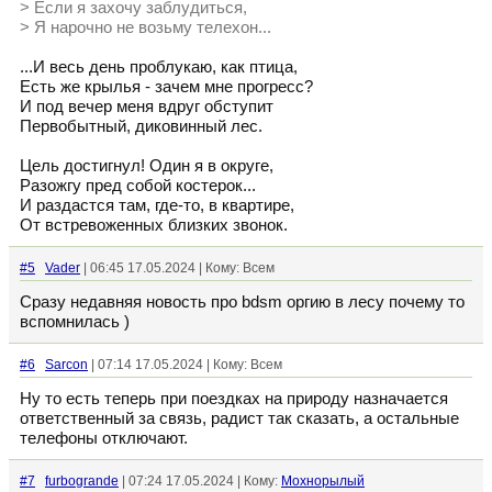
> Если я захочу заблудиться,
> Я нарочно не возьму телехон...
...И весь день проблукаю, как птица,
Есть же крылья - зачем мне прогресс?
И под вечер меня вдруг обступит
Первобытный, диковинный лес.
Цель достигнул! Один я в округе,
Разожгу пред собой костерок...
И раздастся там, где-то, в квартире,
От встревоженных близких звонок.
#5
Vader
| 06:45 17.05.2024 | Кому: Всем
Сразу недавняя новость про bdsm оргию в лесу почему то
вспомнилась )
#6
Sarcon
| 07:14 17.05.2024 | Кому: Всем
Ну то есть теперь при поездках на природу назначается
ответственный за связь, радист так сказать, а остальные
телефоны отключают.
#7
furbogrande
| 07:24 17.05.2024 | Кому:
Мохнорылый