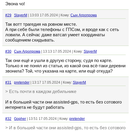
Эвона чо!
#29
SlayerM
| 13:03 17.05.2024 | Кому:
Сын Агропрома
Так вотт трагедия на ровном месте.
А при себе были телефоны с ГПСом, и вроде как с сеть
ловили. А сейчас даже ватсап умеет координаты
сообщением скидывать.
#30
Сын Агропрома
| 13:13 17.05.2024 | Кому:
SlayerM
Так они ещё и ушли в другую сторону, судя по карте.
Только я не понял из статьи, из какой она всё-таки деревни
звонила? Той, что указана на карте, или ещё откуда?
#31
pretender
| 13:17 17.05.2024 | Кому:
SlayerM
> Есть почти в каждом дебильнике
И в большей части они assisted-gps, то есть без сотового
интернета не будут работать
#32
Gopher
| 13:51 17.05.2024 | Кому:
pretender
> И в большей части они assisted-gps, то есть без сотового