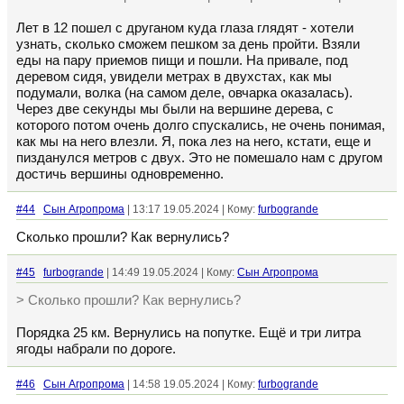
Лет в 12 пошел с друганом куда глаза глядят - хотели
узнать, сколько сможем пешком за день пройти. Взяли
еды на пару приемов пищи и пошли. На привале, под
деревом сидя, увидели метрах в двухстах, как мы
подумали, волка (на самом деле, овчарка оказалась).
Через две секунды мы были на вершине дерева, с
которого потом очень долго спускались, не очень понимая,
как мы на него влезли. Я, пока лез на него, кстати, еще и
пизданулся метров с двух. Это не помешало нам с другом
достичь вершины одновременно.
#44
Сын Агропрома
| 13:17 19.05.2024 | Кому:
furbogrande
Сколько прошли? Как вернулись?
#45
furbogrande
| 14:49 19.05.2024 | Кому:
Сын Агропрома
> Сколько прошли? Как вернулись?
Порядка 25 км. Вернулись на попутке. Ещё и три литра
ягоды набрали по дороге.
#46
Сын Агропрома
| 14:58 19.05.2024 | Кому:
furbogrande