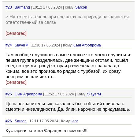
#23
Barmang
| 10:12 17.05.2024 | Кому:
Sarcon
> Ну то есть теперь при поездках на природу назначается
ответственный за связь
[censored]
#24
SlayerM
| 11:38 17.05.2024 | Кому:
Сын Агропрома
Там вообще случилось самое плохое что могло случиться:
пешая группа разделилась, две женщины отстали, пошёл
снег, потеряли тропу(которая размечена от начала до
конца), все это произошло рядом с турбазой, их сразу
вечером пошли искать.
[censored]
#25
Сын Агропрома
| 11:52 17.05.2024 | Кому:
SlayerM
Цепь незначительных, казалось бы, событий привела к
смерти и инвалидности. Да, блин, нарочно не придумаешь.
#26
Sarcon
| 12:11 17.05.2024 | Кому:
leor
Кустарная клетка Фарадея в помощь!!!