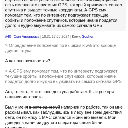
есть именно что приемник GPS, который принимает сигнал
спутника и выдает точные координаты. A-GPS ему
помогает тем, что по интернету подгружает текущие
орбиты и положение спутников, которые иначе придется
долго и нудно выуживать из самого сигнала GPS
#40
Сын Агропрома
| 18:31 17.05.2024 | Кому:
Gopher
> Определение положения по вышкам и wifi это вообще
другая штука
А как оно называется?
> A-GPS ему помогает тем, что по интернету подгружает
текущие орбиты и положение спутников, которые иначе
придется долго и нудно выуживать из самого сигнала GPS
Ага, то есть, жпс в зоне доступа работает быстрее при
наличии интернета.
Был у меня
в роте один хуй
напарник по работе, так он мне
рассказывал, как заблудившись в лесу вне зоны действия
сети, он по жпсу с МЧС связался и они его вывели. Мои
доводы в наличии другого оператора связи были
отвергнуты.