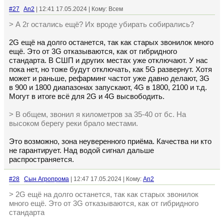
#27
An2
| 12:41 17.05.2024 | Кому: Всем
> А 2г остались ещё? Их вроде убирать собирались?
2G ещё на долго останется, так как старых звонилок много
ещё. Это от 3G отказываются, как от гибридного
стандарта. В СШП и других местах уже отключают. У нас
пока нет, но тоже будут отключать, как 5G развернут. Хотя
может и раньше, рефарминг частот уже давно делают, 3G
в 900 и 1800 диапазонах запускают, 4G в 1800, 2100 и т.д.
Могут в итоге всё для 2G и 4G высвободить.
> В общем, звонил я километров за 35-40 от бс. На
высоком берегу реки брало местами.
Это возможно, зона неуверенного приёма. Качества ни кто
не гарантирует. Над водой сигнал дальше
распространяется.
#28
Сын Агропрома
| 12:47 17.05.2024 | Кому:
An2
> 2G ещё на долго останется, так как старых звонилок
много ещё. Это от 3G отказываются, как от гибридного
стандарта