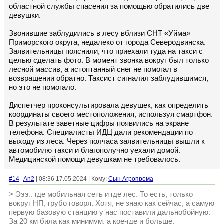
областной службы спасения за помощью обратились две
девушки.
Звонившие заблудились в лесу вблизи СНТ «Уйма»
Приморского округа, недалеко от города Северодвинска.
Заявительницы пояснили, что приехали туда на такси с
целью сделать фото. В момент звонка вокруг был только
лесной массив, а истоптанный снег не помогал в
возвращении обратно. Таксист сигналил заблудившимся,
но это не помогало.
Диспетчер проконсультировала девушек, как определить
координаты своего местоположения, используя смартфон.
В результате заветные цифры появились на экране
телефона. Специалисты ИДЦ дали рекомендации по
выходу из леса. Через полчаса заявительницы вышли к
автомобилю такси и благополучно уехали домой.
Медицинской помощи девушкам не требовалось.
#14
An2
| 08:36 17.05.2024 | Кому:
Сын Агропрома
> Эээ.. где мобильная сеть и где лес. То есть, только
вокруг НП, грубо говоря. Хотя, не знаю как сейчас, а самую
первую базовую станцию у нас поставили дальнобойную.
За 20 км била как минимум, а кое-где и больше.