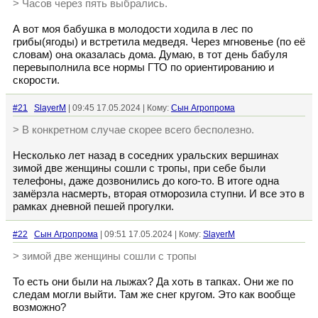
> Часов через пять выбрались.
А вот моя бабушка в молодости ходила в лес по
грибы(ягоды) и встретила медведя. Через мгновенье (по её
словам) она оказалась дома. Думаю, в тот день бабуля
перевыполнила все нормы ГТО по ориентированию и
скорости.
#21
SlayerM
| 09:45 17.05.2024 | Кому:
Сын Агропрома
> В конкретном случае скорее всего бесполезно.
Несколько лет назад в соседних уральских вершинах
зимой две женщины сошли с тропы, при себе были
телефоны, даже дозвонились до кого-то. В итоге одна
замёрзла насмерть, вторая отморозила ступни. И все это в
рамках дневной пешей прогулки.
#22
Сын Агропрома
| 09:51 17.05.2024 | Кому:
SlayerM
> зимой две женщины сошли с тропы
То есть они были на лыжах? Да хоть в тапках. Они же по
следам могли выйти. Там же снег кругом. Это как вообще
возможно?