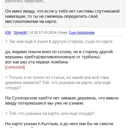
работать оффлайн,
Он имел ввиду, что если у тебя нет системы спутниковой
навигации, то ты не сможешь определить своё
местоположение на карте.
#36
SlayerM
| 14:26 17.05.2024 | Кому:
Сын Агропрома
> Так они ещё и ушли в другую сторону, судя по карте.
да, видимо пошли вниз по склону, но в сторону другой
вершины хребта(противоположную от турбазы).
вот как раз эта первая ложбина
[censored]
> Только я не понял из статьи, из какой она всё-таки
деревни звонила? Той, что указана на карте, или ещё
откуда?
На Сухогорском хребте нет никаких деревень, что имела
ввиду потерявшаяся мы уже не узнаем.
> Той, что указана на карте, или ещё откуда?
На карте указан п.Кытлым, и до него они бы не смогли