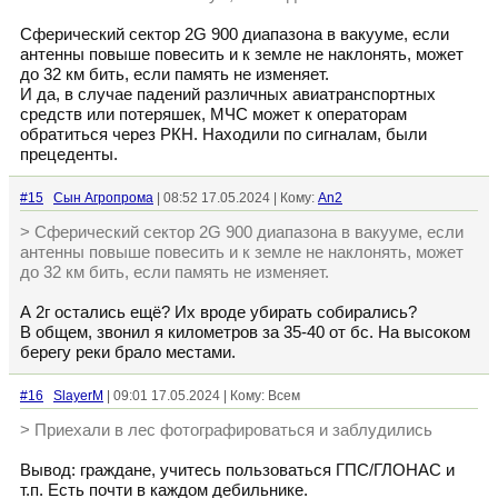
Сферический сектор 2G 900 диапазона в вакууме, если
антенны повыше повесить и к земле не наклонять, может
до 32 км бить, если память не изменяет.
И да, в случае падений различных авиатранспортных
средств или потеряшек, МЧС может к операторам
обратиться через РКН. Находили по сигналам, были
прецеденты.
#15
Сын Агропрома
| 08:52 17.05.2024 | Кому:
An2
> Сферический сектор 2G 900 диапазона в вакууме, если
антенны повыше повесить и к земле не наклонять, может
до 32 км бить, если память не изменяет.
А 2г остались ещё? Их вроде убирать собирались?
В общем, звонил я километров за 35-40 от бс. На высоком
берегу реки брало местами.
#16
SlayerM
| 09:01 17.05.2024 | Кому: Всем
> Приехали в лес фотографироваться и заблудились
Вывод: граждане, учитесь пользоваться ГПС/ГЛОНАС и
т.п. Есть почти в каждом дебильнике.