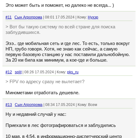
Это может быть и поможет, но далеко не всегда... )
#11
Сын Агропрома
| 08:01 17.05.2024 | Кому:
Нухэр
> Вот бы такую систему по всей стране для поиска
заблудившихся.
Эээ.. где мобильная сеть и где лес. То есть, только вокруг
НП, грубо говоря. Хотя, не знаю как сейчас, а самую
первую базовую станцию у нас поставили дальнобойную.
За 20 км била как минимум, а кое-где и больше.
#12
split
| 08:26 17.05.2024 | Кому:
pks_ru
> FPV по адресу сразу не вылетает?
Минометами отработать дешевле.
#13
Сын Агропрома
| 08:34 17.05.2024 | Кому: Всем
Ну и недавний случай у нас:
Приехали в лес фотографироваться и заблудились
10 мая, в 4:54, в информационно-диспетчерский центр