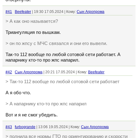
#41
Beefeater
| 19:30 17.05.2024 | Кому:
Сын Агропрома
> А как оно называется?
Триангуляция по вышкам.
> он по жпсу с МЧС связался и они его вывели.
Так-то 112 вообще по любой сотовой сети работает. А
напарнику кто-то про жпс напарил.
#42
Сын Агропрома
| 20:21 17.05.2024 | Кому:
Beefeater
> Так-то 112 вообще по любой сотовой сети работает
А я обо что.
> А напарнику кто-то про жпс напарил
Вот и я не смог убедить.
#43
furbogrande
| 13:06 19.05.2024 | Кому:
Сын Агропрома
> полнила все нормы ГТО по ориентированию и скорости