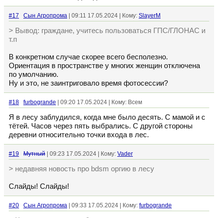
#17
Сын Агропрома
| 09:11 17.05.2024 | Кому:
SlayerM
> Вывод: граждане, учитесь пользоваться ГПС/ГЛОНАС и
т.п
В конкретном случае скорее всего бесполезно.
Ориентация в пространстве у многих женщин отключена
по умолчанию.
Ну и это, не заинтриговало время фотосессии?
#18
furbogrande
| 09:20 17.05.2024 | Кому: Всем
Я в лесу заблудился, когда мне было десять. С мамой и с
тётей. Часов через пять выбрались. С другой стороны
деревни относительно точки входа в лес.
#19
Мутный
| 09:23 17.05.2024 | Кому:
Vader
> недавняя новость про bdsm оргию в лесу
Слайды! Слайды!
#20
Сын Агропрома
| 09:33 17.05.2024 | Кому:
furbogrande