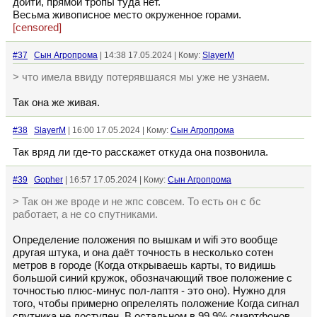
дойти, прямой тропы туда нет.
Весьма живописное место окруженное горами.
[censored]
#37
Сын Агропрома
| 14:38 17.05.2024 | Кому:
SlayerM
> что имела ввиду потерявшаяся мы уже не узнаем.
Так она же живая.
#38
SlayerM
| 16:00 17.05.2024 | Кому:
Сын Агропрома
Так вряд ли где-то расскажет откуда она позвонила.
#39
Gopher
| 16:57 17.05.2024 | Кому:
Сын Агропрома
> Так он же вроде и не жпс совсем. То есть он с бс
работает, а не со спутниками.
Определение положения по вышкам и wifi это вообще
другая штука, и она даёт точность в несколько сотен
метров в городе (Когда открываешь карты, то видишь
большой синий кружок, обозначающий твое положение с
точностью плюс-минус пол-лаптя - это оно). Нужно для
того, чтобы примерно опрелелять положение Когда сигнал
спутника не доступен. В остальном в 99.9% смартфонов