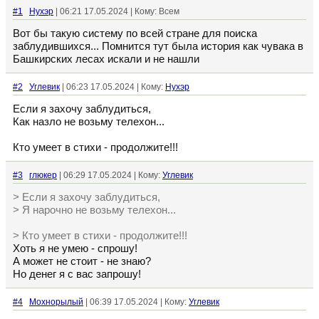
#1
Нухэр
| 06:21 17.05.2024 | Кому: Всем
Вот бы такую систему по всей стране для поиска
заблудившихся... Помнится тут была история как чувака в
Башкирских лесах искали и не нашли
#2
Углевик
| 06:23 17.05.2024 | Кому:
Нухэр
Если я захочу заблудиться,
Как назло не возьму телехон...
Кто умеет в стихи - продолжите!!!
#3
глюкер
| 06:29 17.05.2024 | Кому:
Углевик
> Если я захочу заблудиться,
> Я нарочно не возьму телехон...
> Кто умеет в стихи - продолжите!!!
Хоть я не умею - спрошу!
А может не стоит - не знаю?
Но денег я с вас запрошу!
#4
Мохнорылый
| 06:39 17.05.2024 | Кому:
Углевик