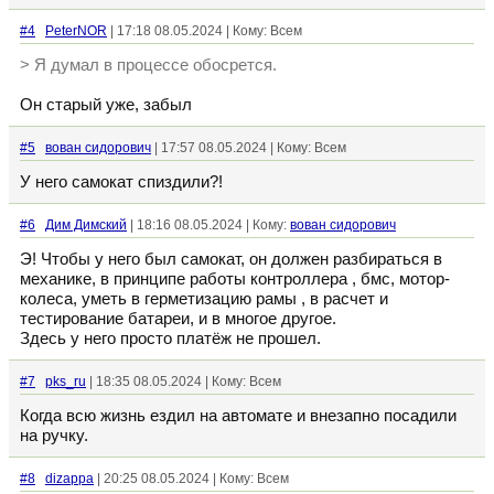
#4
PeterNOR
| 17:18 08.05.2024 | Кому: Всем
> Я думал в процессе обосрется.
Он старый уже, забыл
#5
вован сидорович
| 17:57 08.05.2024 | Кому: Всем
У него самокат спиздили?!
#6
Дим Димский
| 18:16 08.05.2024 | Кому:
вован сидорович
Э! Чтобы у него был самокат, он должен разбираться в
механике, в принципе работы контроллера , бмс, мотор-
колеса, уметь в герметизацию рамы , в расчет и
тестирование батареи, и в многое другое.
Здесь у него просто платёж не прошел.
#7
pks_ru
| 18:35 08.05.2024 | Кому: Всем
Когда всю жизнь ездил на автомате и внезапно посадили
на ручку.
#8
dizappa
| 20:25 08.05.2024 | Кому: Всем