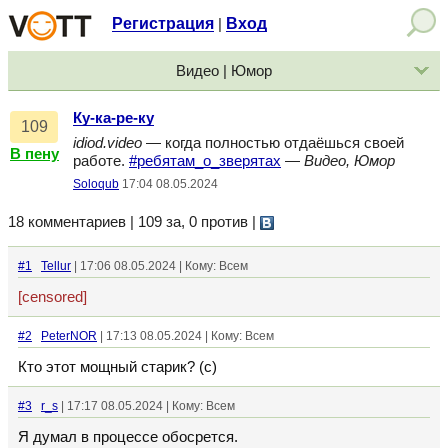
Регистрация
Вход
|
Видео | Юмор
Ку-ка-ре-ку
109
idiod.video
— когда полностью отдаёшься своей
В пену
работе.
#ребятам_о_зверятах
—
Видео, Юмор
Soloqub
17:04 08.05.2024
18 комментариев | 109 за, 0 против
|
#1
Tellur
| 17:06 08.05.2024 | Кому: Всем
[censored]
#2
PeterNOR
| 17:13 08.05.2024 | Кому: Всем
Кто этот мощный старик? (с)
#3
r_s
| 17:17 08.05.2024 | Кому: Всем
Я думал в процессе обосрется.