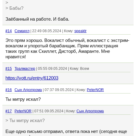
>
> Бабы?
Заёбанный на работе. И баба.
#14
Семаргл
| 22:49 08.05.2024 | Кому:
speaktr
Это прям хорошо. Вокалист обычный, вокалист с экстрим-
вокалом и упоротый барабанщик. Прям иллюстрация
таких групп как Скиллет, Дисторб, Амаранте. Мне
нравится!
#15
Тралмастер
| 05:55 09.05.2024 | Кому: Всем
https://vott.ru/entry/612003
#16
Сын Агропрома
| 07:37 09.05.2024 | Кому:
PeterNOR
Ты митру искал?
#17
PeterNOR
| 07:51 09.05.2024 | Кому:
Сын Агропрома
> Ты митру искал?
Еще одно письмо отправил, ответа пока нет (сегодня еще