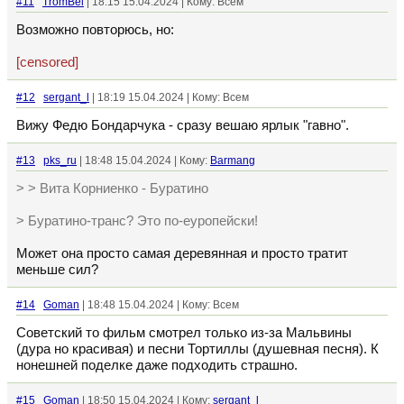
#11
TromBel
| 18:15 15.04.2024 | Кому: Всем
Возможно повторюсь, но:
[censored]
#12
sergant_l
| 18:19 15.04.2024 | Кому: Всем
Вижу Федю Бондарчука - сразу вешаю ярлык "гавно".
#13
pks_ru
| 18:48 15.04.2024 | Кому:
Barmang
> > Вита Корниенко - Буратино
> Буратино-транс? Это по-еуропейски!
Может она просто самая деревянная и просто тратит
меньше сил?
#14
Goman
| 18:48 15.04.2024 | Кому: Всем
Советский то фильм смотрел только из-за Мальвины
(дура но красивая) и песни Тортиллы (душевная песня). К
нонешней поделке даже подходить страшно.
#15
Goman
| 18:50 15.04.2024 | Кому:
sergant_l