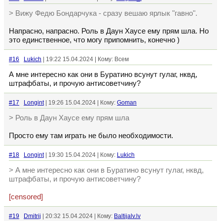
> Вижу Федю Бондарчука - сразу вешаю ярлык "гавно".
Напрасно, напрасно. Роль в Даун Хаусе ему прям шла. Но
это единственное, что могу припомнить, конечно )
#16
Lukich
| 19:22 15.04.2024 | Кому: Всем
А мне интересно как они в Буратино всунут гулаг, нквд,
штрафбаты, и прочую антисоветчину?
#17
Longint
| 19:26 15.04.2024 | Кому:
Goman
> Роль в Даун Хаусе ему прям шла
Просто ему там играть не было необходимости.
#18
Longint
| 19:30 15.04.2024 | Кому:
Lukich
> А мне интересно как они в Буратино всунут гулаг, нквд,
штрафбаты, и прочую антисоветчину?
[censored]
#19
Dmitrij
| 20:32 15.04.2024 | Кому:
Baltijalv.lv