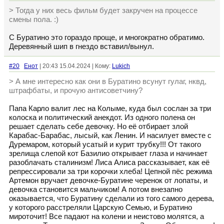
> Тогда у них весь фильм будет закручен на процессе
смены пола. :)
С Буратино это гораздо проще, и многократно обратимо.
Деревянный шип в гнездо вставил/вынул.
#20
Енот
| 20:43 15.04.2024 | Кому:
Lukich
> А мне интересно как они в Буратино всунут гулаг, нквд,
штрафбаты, и прочую антисоветчину?
Папа Карло валит лес на Колыме, куда был сослан за три
колоска и политический анекдот. Из одного полена он
решает сделать себе девочку. Но её отбирает злой
Карабас-Барабас, лысый, как Ленин. И насилует вместе с
Дуремаром, который усатый и курит трубку!!! От такого
зрелища слепой кот Базилио открывает глаза и начинает
разоблачать сталинизм! Лиса Алиса рассказывает, как её
репрессировали за три корочки хлеба! Цепной пёс режима
Артемон вручает девочке-Буратине черенок от лопаты, и
девочка становится мальчиком! А потом внезапно
оказывается, что Буратину сделали из того самого дерева,
у которого расстреляли Царскую Семью, и Буратино
мироточит! Все падают на колени и неистово молятся, а