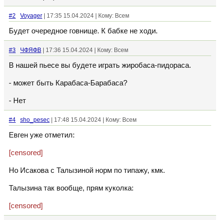
#2
Voyager
| 17:35 15.04.2024 | Кому: Всем
Будет очередное говнище. К бабке не ходи.
#3
ЧФЯФВ
| 17:36 15.04.2024 | Кому: Всем
В нашей пьесе вы будете играть жиробаса-пидораса.
- может быть Карабаса-Барабаса?
- Нет
#4
sho_pesec
| 17:48 15.04.2024 | Кому: Всем
Евген уже отметил:
[censored]
Но Исакова с Талызиной норм по типажу, кмк.
Талызина так вообще, прям куколка:
[censored]