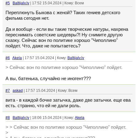
#5
Baltijalv.lv
| 17:52 15.04.2024 | Кому: Всем
Переплюнуть Быкова с женой? Таких гениев детского
фильма сегодня нет.
Да и вообще - если вы такие творческие натуры, нахрена
переснимать советские шедевры?! Ну снимите другую
сказку. Сейчас вон по политике хорошо "Чиполлино"
пойдет. Что, даже не попытаетесь?
#6
Akela
| 17:57 15.04.2024 | Кому:
Baltijalv.lv
> Сейчас вон по политике хорошо "Чиполлино" пойдет.
А вы, батенька, случайно не иногент???
#7
askad
| 17:57 15.04.2024 | Кому: Всем
вита - в каждой бочке затычка, даже две затычки. еще ева
есть. странно, что ей не дали роль.
#8
Baltijalv.lv
| 18:06 15.04.2024 | Кому:
Akela
> > Сейчас вон по политике хорошо "Чиполлино" пойдет.
>