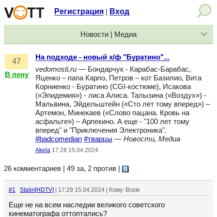
Регистрация
Вход
|
Новости | Медиа
На подходе - новый х/ф "Буратино"...
47
vedomosti.ru
— Бондарчук - Карабас-Барабас,
В пену
Яценко – папа Карло, Петров – кот Базилио, Вита
Корниенко - Буратино (CGI-костюме), Исакова
(«Эпидемия») - лиса Алиса. Талызина («Воздух») -
Мальвина, Эйдельштейн («Сто лет тому вперед») –
Артемон, Минекаев («Слово пацана. Кровь на
асфальте») – Арлекино. А еще - "100 лет тому
вперед" и "Приключения Электроника".
#badcomedian
#тварцы
—
Новости, Медиа
Akela
17:28 15.04.2024
26 комментариев | 49 за, 2 против
|
#1
Stalin[HDTV]
| 17:29 15.04.2024 | Кому: Всем
Еще не на всем наследии великого советского
кинематографа оттоптались?