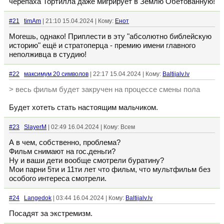
черепаха Тортилла даже мигрирует в Землю Обетованную!
#21
timAm
| 21:10 15.04.2024 | Кому:
Енот
Могешь, однако! Приплести в эту "абсолютно библейскую
историю" ещё и стратоперца - премию имени главного
неполживца в студию!
#22
максимум 20 символов
| 22:17 15.04.2024 | Кому:
Baltijalv.lv
> весь фильм будет закручен на процессе смены пола
Будет хотеть стать настоящим мальчиком.
#23
SlayerM
| 02:49 16.04.2024 | Кому: Всем
А в чем, собственно, проблема?
Фильм снимают на гос.деньги?
Ну и ваши дети вообще смотрели буратину?
Мои парни 5ти и 11ти лет что фильм, что мультфильм без
особого интереса смотрели.
#24
Langedok
| 03:44 16.04.2024 | Кому:
Baltijalv.lv
Посадят за экстремизм.