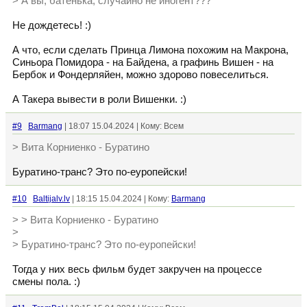
> А вы, батенька, случайно не иногент???
Не дождетесь! :)
А что, если сделать Принца Лимона похожим на Макрона,
Синьора Помидора - на Байдена, а графинь Вишен - на
Бербок и Фондерляйен, можно здорово повеселиться.
А Такера вывести в роли Вишенки. :)
#9
Barmang
| 18:07 15.04.2024 | Кому: Всем
> Вита Корниенко - Буратино
Буратино-транс? Это по-еуропейски!
#10
Baltijalv.lv
| 18:15 15.04.2024 | Кому:
Barmang
> > Вита Корниенко - Буратино
>
> Буратино-транс? Это по-еуропейски!
Тогда у них весь фильм будет закручен на процессе
смены пола. :)