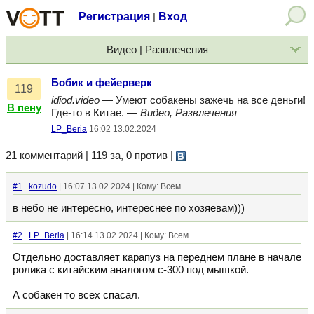
Регистрация
Вход
|
Видео | Развлечения
Бобик и фейерверк
119
idiod.video
— Умеют собакены зажечь на все деньги!
В пену
Где-то в Китае. —
Видео, Развлечения
LP_Beria
16:02 13.02.2024
21 комментарий | 119 за, 0 против
|
#1
kozudo
| 16:07 13.02.2024 | Кому: Всем
в небо не интересно, интереснее по хозяевам)))
#2
LP_Beria
| 16:14 13.02.2024 | Кому: Всем
Отдельно доставляет карапуз на переднем плане в начале
ролика с китайским аналогом с-300 под мышкой.
А собакен то всех спасал.