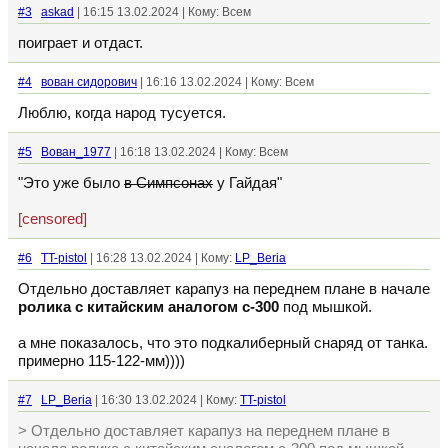
#3
askad
| 16:15 13.02.2024 | Кому: Всем
поиграет и отдаст.
#4
вован сидорович
| 16:16 13.02.2024 | Кому: Всем
Люблю, когда народ тусуется.
#5
Вован_1977
| 16:18 13.02.2024 | Кому: Всем
"Это уже было
в Симпсонах
у Гайдая"
[censored]
#6
TT-pistol
| 16:28 13.02.2024 | Кому:
LP_Beria
Отдельно доставляет карапуз на переднем плане в начале
ролика с китайским аналогом с-300
под мышкой.
а мне показалось, что это подкалиберный снаряд от танка.
примерно 115-122-мм))))
#7
LP_Beria
| 16:30 13.02.2024 | Кому:
TT-pistol
> Отдельно доставляет карапуз на переднем плане в