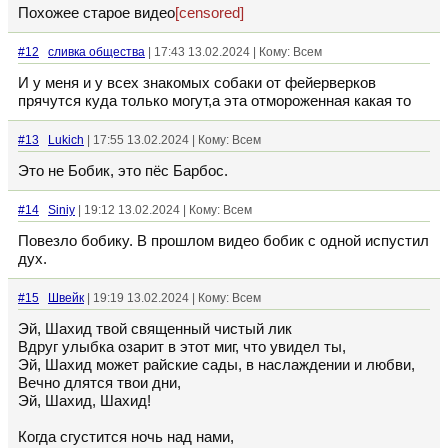
Похожее старое видео
[censored]
#12
сливка общества
| 17:43 13.02.2024 | Кому: Всем
И у меня и у всех знакомых собаки от фейерверков
прячутся куда только могут,а эта отмороженная какая то
#13
Lukich
| 17:55 13.02.2024 | Кому: Всем
Это не Бобик, это пёс Барбос.
#14
Siniy
| 19:12 13.02.2024 | Кому: Всем
Повезло бобику. В прошлом видео бобик с одной испустил
дух.
#15
Швейк
| 19:19 13.02.2024 | Кому: Всем
Эй, Шахид твой священный чистый лик
Вдруг улыбка озарит в этот миг, что увидел ты,
Эй, Шахид может райские сады, в наслаждении и любви,
Вечно длятся твои дни,
Эй, Шахид, Шахид!
Когда сгустится ночь над нами,