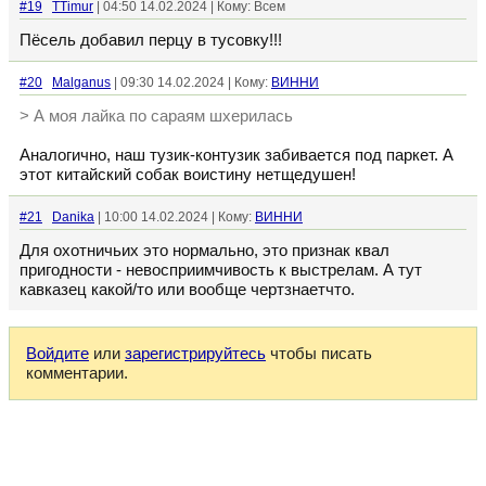
#19
TTimur
| 04:50 14.02.2024 | Кому: Всем
Пёсель добавил перцу в тусовку!!!
#20
Malganus
| 09:30 14.02.2024 | Кому:
ВИННИ
> А моя лайка по сараям шхерилась
Аналогично, наш тузик-контузик забивается под паркет. А
этот китайский собак воистину нетщедушен!
#21
Danika
| 10:00 14.02.2024 | Кому:
ВИННИ
Для охотничьих это нормально, это признак квал
пригодности - невосприимчивость к выстрелам. А тут
кавказец какой/то или вообще чертзнаетчто.
Войдите
или
зарегистрируйтесь
чтобы писать
комментарии.