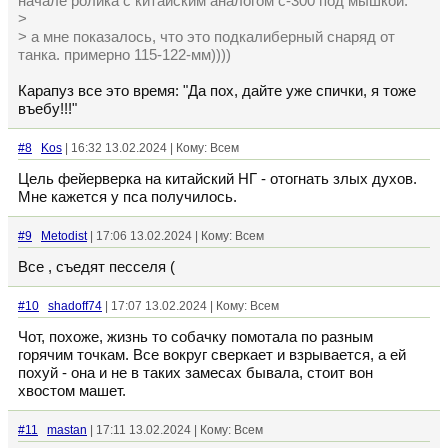
начале ролика с китайским аналогом с-300 под мышкой.
>
> а мне показалось, что это подкалиберный снаряд от
танка. примерно 115-122-мм))))
Карапуз все это время: "Да пох, дайте уже спички, я тоже
въебу!!!"
#8
Kos
| 16:32 13.02.2024 | Кому: Всем
Цель фейерверка на китайский НГ - отогнать злых духов.
Мне кажется у пса получилось.
#9
Metodist
| 17:06 13.02.2024 | Кому: Всем
Все , съедят песселя (
#10
shadoff74
| 17:07 13.02.2024 | Кому: Всем
Чот, похоже, жизнь то собачку помотала по разным
горячим точкам. Все вокруг сверкает и взрывается, а ей
похуй - она и не в таких замесах бывала, стоит вон
хвостом машет.
#11
mastan
| 17:11 13.02.2024 | Кому: Всем