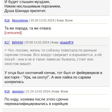
И будет слышен муэдзин,
Никем неслышимым порханием,
Душа Шахида прилетит.
#16
Moonshiner
| 20:28 13.02.2024 | Кому: Всем
Та же порода, та же отвага:
[censored]
#17
ВИННИ
| 20:58 13.02.2024 | Кому:
shadoff74
> Чот, похоже, жизнь то собачку помотала по разным
горячим точкам. Все вокруг сверкает и взрывается, а ей
похуй - она и не в таких замесах бывала, стоит вон
хвостом машет.
У отца был охотничий гончак, тот был от фейерверков в
восторге - "Ура, на охоту!". А моя лайка по сараям
шхерилась
#18
skorpion
| 21:24 13.02.2024 | Кому: Всем
По ходу, хозяева после этого срочно
переквалифицировались в корейцев