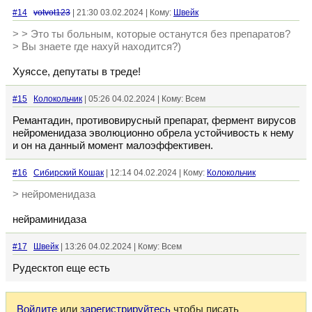
#14
votvot123
| 21:30 03.02.2024 | Кому:
Швейк
> > Это ты больным, которые останутся без препаратов?
> Вы знаете где нахуй находится?)
Хуяссе, депутаты в треде!
#15
Колокольчик
| 05:26 04.02.2024 | Кому: Всем
Ремантадин, противовирусный препарат, фермент вирусов
нейроменидаза эволюционно обрела устойчивость к нему
и он на данный момент малоэффективен.
#16
Сибирский Кошак
| 12:14 04.02.2024 | Кому:
Колокольчик
> нейроменидаза
нейраминидаза
#17
Швейк
| 13:26 04.02.2024 | Кому: Всем
Рудесктоп еще есть
Войдите
или
зарегистрируйтесь
чтобы писать