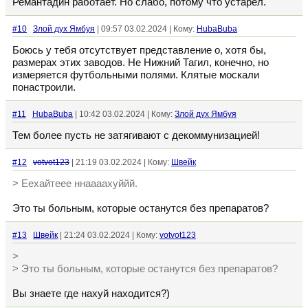
Ремантадин работает. Но слабо, потому что устарел.
#10
Злой дух Ямбуя
| 09:57 03.02.2024 | Кому:
HubaBuba
Боюсь у тебя отсутствует представление о, хотя бы,
размерах этих заводов. Не Нижний Тагил, конечно, но
измеряется футбольными полями. Клятые москали
понастроили.
#11
HubaBuba
| 10:42 03.02.2024 | Кому:
Злой дух Ямбуя
Тем более пусть не затягивают с декоммунизацией!
#12
votvot123
| 21:19 03.02.2024 | Кому:
Швейк
> Еехайтеее ннаааахуййй.
Это ты больным, которые останутся без препаратов?
#13
Швейк
| 21:24 03.02.2024 | Кому:
votvot123
>
> Это ты больным, которые останутся без препаратов?
Вы знаете где нахуй находится?)