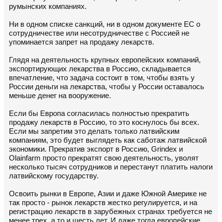
румынских компаниях.
Ни в одном списке санкций, ни в одном документе ЕС о
сотрудничестве или несотрудничестве с Россией не
упоминается запрет на продажу лекарств.
Глядя на деятельность крупных европейских компаний,
экспортирующих лекарства в Россию, складывается
впечатление, что задача состоит в том, чтобы взять у
России деньги на лекарства, чтобы у России оставалось
меньше денег на вооружение.
Если бы Европа согласилась полностью прекратить
продажу лекарств в Россию, то это коснулось бы всех.
Если мы запретим это делать только латвийским
компаниям, это будет выглядеть как саботаж латвийской
экономики. Прекратив экспорт в Россию, Grindex и
Olainfarm просто прекратят свою деятельность, уволят
несколько тысяч сотрудников и перестанут платить налоги
латвийскому государству.
Освоить рынки в Европе, Азии и даже Южной Америке не
так просто - рынок лекарств жестко регулируется, и на
регистрацию лекарств в зарубежных странах требуется не
менее трех, а то и шесть лет. И даже тогда европейские