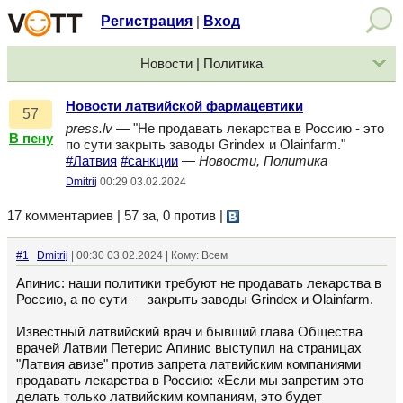
Регистрация
Вход
|
Новости | Политика
Новости латвийской фармацевтики
57
press.lv
— "Не продавать лекарства в Россию - это
В пену
по сути закрыть заводы Grindex и Olainfarm."
#Латвия
#санкции
—
Новости, Политика
Dmitrij
00:29 03.02.2024
17 комментариев | 57 за, 0 против
|
#1
Dmitrij
| 00:30 03.02.2024 | Кому: Всем
Апинис: наши политики требуют не продавать лекарства в
Россию, а по сути — закрыть заводы Grindex и Olainfarm.
Известный латвийский врач и бывший глава Общества
врачей Латвии Петерис Апинис выступил на страницах
"Латвия авизе" против запрета латвийским компаниями
продавать лекарства в Россию: «Если мы запретим это
делать только латвийским компаниям, это будет