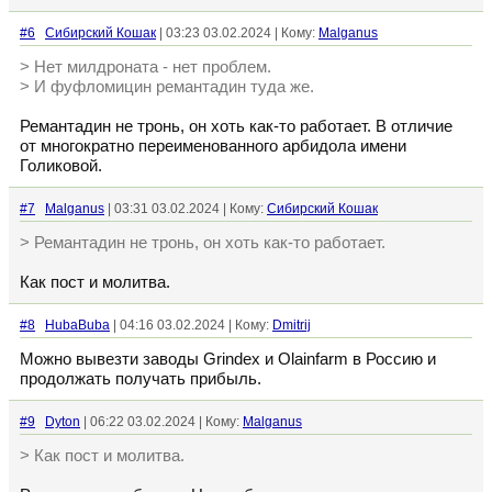
#6
Сибирский Кошак
| 03:23 03.02.2024 | Кому:
Malganus
> Нет милдроната - нет проблем.
> И фуфломицин ремантадин туда же.
Ремантадин не тронь, он хоть как-то работает. В отличие
от многократно переименованного арбидола имени
Голиковой.
#7
Malganus
| 03:31 03.02.2024 | Кому:
Сибирский Кошак
> Ремантадин не тронь, он хоть как-то работает.
Как пост и молитва.
#8
HubaBuba
| 04:16 03.02.2024 | Кому:
Dmitrij
Можно вывезти заводы Grindex и Olainfarm в Россию и
продолжать получать прибыль.
#9
Dyton
| 06:22 03.02.2024 | Кому:
Malganus
> Как пост и молитва.