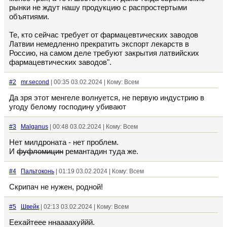
рынки не ждут нашу продукцию с распростертыми
объятиями.
Те, кто сейчас требует от фармацевтических заводов
Латвии немедленно прекратить экспорт лекарств в
Россию, на самом деле требуют закрытия латвийских
фармацевтических заводов".
#2
mr.second
| 00:35 03.02.2024 | Кому: Всем
Да зря этот менгеле волнуется, не первую индустрию в
угоду белому господину убивают
#3
Malganus
| 00:48 03.02.2024 | Кому: Всем
Нет милдроната - нет проблем.
И
фуфломицин
ремантадин туда же.
#4
Пальтоконь
| 01:19 03.02.2024 | Кому: Всем
Скрипач не нужен, родной!
#5
Швейк
| 02:13 03.02.2024 | Кому: Всем
Еехайтеее ннаааахуййй.