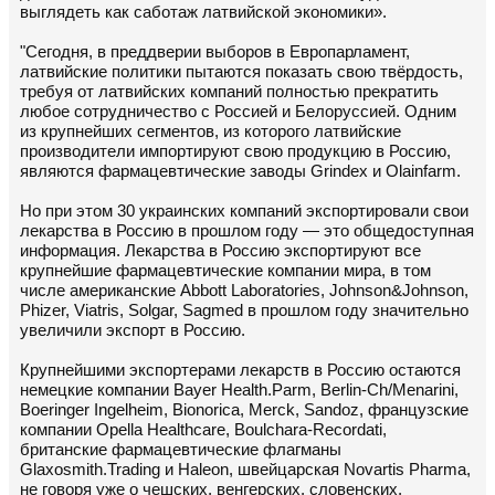
выглядеть как саботаж латвийской экономики».
"Сегодня, в преддверии выборов в Европарламент,
латвийские политики пытаются показать свою твёрдость,
требуя от латвийских компаний полностью прекратить
любое сотрудничество с Россией и Белоруссией. Одним
из крупнейших сегментов, из которого латвийские
производители импортируют свою продукцию в Россию,
являются фармацевтические заводы Grindex и Olainfarm.
Но при этом 30 украинских компаний экспортировали свои
лекарства в Россию в прошлом году — это общедоступная
информация. Лекарства в Россию экспортируют все
крупнейшие фармацевтические компании мира, в том
числе американские Abbott Laboratories, Johnson&Johnson,
Phizer, Viatris, Solgar, Sagmed в прошлом году значительно
увеличили экспорт в Россию.
Крупнейшими экспортерами лекарств в Россию остаются
немецкие компании Bayer Health.Parm, Berlin-Ch/Menarini,
Boeringer Ingelheim, Bionorica, Merck, Sandoz, французские
компании Opella Healthcare, Boulchara-Recordati,
британские фармацевтические флагманы
Glaxosmith.Trading и Haleon, швейцарская Novartis Pharma,
не говоря уже о чешских, венгерских, словенских,