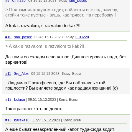
#9
СТП220
| 08:39 15.12.2023 | Кому:
sho_pesec
> Подрамник ходуном ходит, сайленты все под замену,
стойки тоже пустые - вишь, как трясет. На переборку!!
A kak s razvalom, s razvalom to kak?!!
#10
sho_pesec
| 08:46 15.12.2023 | Кому:
СТП220
> A kak s razvalom, s razvalom to kak?!!
Да там и со сходом непонятное. Диагностировать надо, без
вариантов!
#11
Srg_Alex
| 09:15 15.12.2023 | Кому: Всем
- Людмила Прокофьевна, где Вы набрались этой
пошлости? Вы виляете задом как падшая женщина! (с)
#12
Loknar
| 09:51 15.12.2023 | Кому: Всем
Так и расплескать не долго.
#13
baraka16
| 11:27 15.12.2023 | Кому: Всем
А ещё быват незакреплённый капот туда-сюда водит: