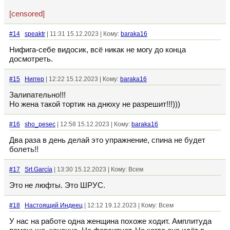
[censored]
#14
speaktr
| 11:31 15.12.2023 | Кому:
baraka16
Нифига-себе видосик, всё никак не могу до конца
досмотреть.
#15
Ниггер
| 12:22 15.12.2023 | Кому:
baraka16
Залипательно!!!
Но жена такой тортик на днюху не разрешит!!!)))
#16
sho_pesec
| 12:58 15.12.2023 | Кому:
baraka16
Два раза в день делай это упражнение, спина не будет
болеть!!
#17
Srt.García
| 13:30 15.12.2023 | Кому: Всем
Это не люфты. Это ШРУС.
#18
Настоящий Индеец
| 12:12 19.12.2023 | Кому: Всем
У нас на работе одна женщина похоже ходит. Амплитуда