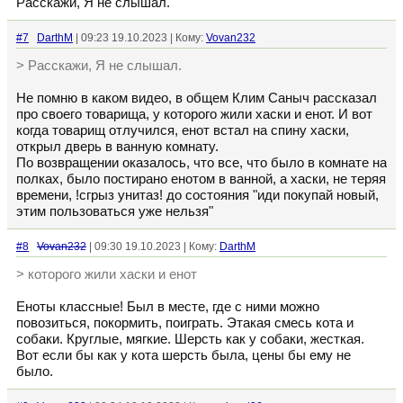
Расскажи, Я не слышал.
#7
DarthM
| 09:23 19.10.2023 | Кому:
Vovan232
> Расскажи, Я не слышал.
Не помню в каком видео, в общем Клим Саныч рассказал
про своего товарища, у которого жили хаски и енот. И вот
когда товарищ отлучился, енот встал на спину хаски,
открыл дверь в ванную комнату.
По возвращении оказалось, что все, что было в комнате на
полках, было постирано енотом в ванной, а хаски, не теряя
времени, !сгрыз унитаз! до состояния "иди покупай новый,
этим пользоваться уже нельзя"
#8
Vovan232
| 09:30 19.10.2023 | Кому:
DarthM
> которого жили хаски и енот
Еноты классные! Был в месте, где с ними можно
повозиться, покормить, поиграть. Этакая смесь кота и
собаки. Круглые, мягкие. Шерсть как у собаки, жесткая.
Вот если бы как у кота шерсть была, цены бы ему не
было.