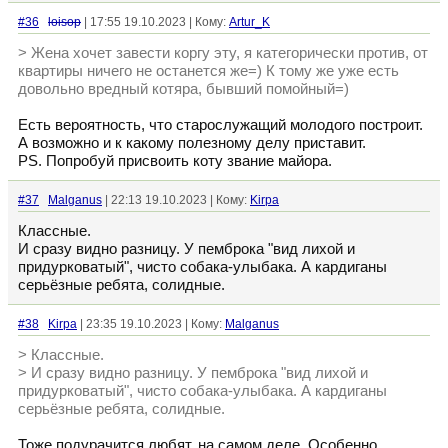
#36
loisop
| 17:55 19.10.2023 | Кому:
Artur_K
> Жена хочет завести коргу эту, я категорически против, от
квартиры ничего не останется же=) К тому же уже есть
довольно вредный котяра, бывший помойный=)
Есть вероятность, что старослужащий молодого построит.
А возможно и к какому полезному делу приставит.
PS. Попробуй присвоить коту звание майора.
#37
Malganus
| 22:13 19.10.2023 | Кому:
Kirpa
Классные.
И сразу видно разницу. У пемброка "вид лихой и
придурковатый", чисто собака-улыбака. А кардиганы
серьёзные ребята, солидные.
#38
Kirpa
| 23:35 19.10.2023 | Кому:
Malganus
> Классные.
> И сразу видно разницу. У пемброка "вид лихой и
придурковатый", чисто собака-улыбака. А кардиганы
серьёзные ребята, солидные.
Тоже подурачится любят, на самом деле. Особенно,