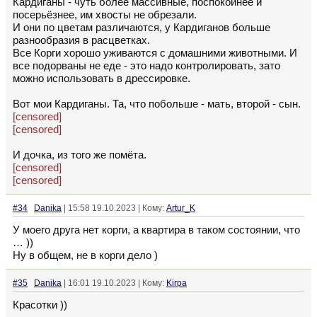
Кардиганы - чуть более массивные, поспокойнее и
посерьёзнее, им хвосты не обрезали.
И они по цветам различаются, у Кардиганов больше
разнообразия в расцветках.
Все Корги хорошо уживаются с домашними животными. И
все подорваны не еде - это надо контролировать, зато
можно использовать в дрессировке.
Вот мои Кардиганы. Та, что побольше - мать, второй - сын.
[censored]
[censored]
И дочка, из того же помёта.
[censored]
[censored]
#34
Danika
| 15:58 19.10.2023 | Кому:
Artur_K
У моего друга нет корги, а квартира в таком состоянии, что
… ))
Ну в общем, не в корги дело )
#35
Danika
| 16:01 19.10.2023 | Кому:
Kirpa
Красотки ))