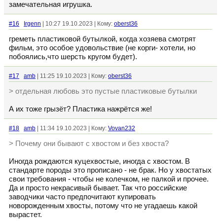
замечательная игрушка.
#16
Irgenn
| 10:27 19.10.2023 | Кому:
oberst36
греметь пластиковой бутылкой, когда хозяева смотрят
фильм, это особое удовольствие (не корги- хотели, но
побоялись,что шерсть кругом будет).
#17
amb
| 11:25 19.10.2023 | Кому:
oberst36
> отдельная любовь это пустые пластиковые бутылки
А их тоже грызёт? Пластика нажрётся же!
#18
amb
| 11:34 19.10.2023 | Кому:
Vovan232
> Почему они бывают с хвостом и без хвоста?
Иногда рождаются куцехвостые, иногда с хвостом. В
стандарте породы это прописано - не брак. Но у хвостатых
свои требования - чтобы не колечком, не палкой и прочее.
Да и просто некрасивый бывает. Так что российские
заводчики часто предпочитают купировать
новорожденным хвосты, потому что не угадаешь какой
вырастет.