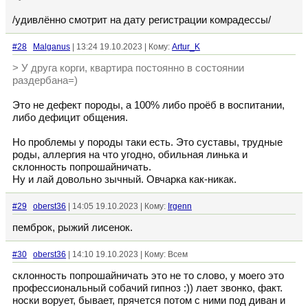
/удивлённо смотрит на дату регистрации комрадессы/
#28
Malganus
| 13:24 19.10.2023 | Кому:
Artur_K
> У друга корги, квартира постоянно в состоянии
раздербана=)
Это не дефект породы, а 100% либо проёб в воспитании,
либо дефицит общения.
Но проблемы у породы таки есть. Это суставы, трудные
роды, аллергия на что угодно, обильная линька и
склонность попрошайничать.
Ну и лай довольно зычный. Овчарка как-никак.
#29
oberst36
| 14:05 19.10.2023 | Кому:
Irgenn
пемброк, рыжий лисенок.
#30
oberst36
| 14:10 19.10.2023 | Кому: Всем
склонность попрошайничать это не то слово, у моего это
профессиональный собачий гипноз :)) лает звонко, факт.
носки ворует, бывает, прячется потом с ними под диван и