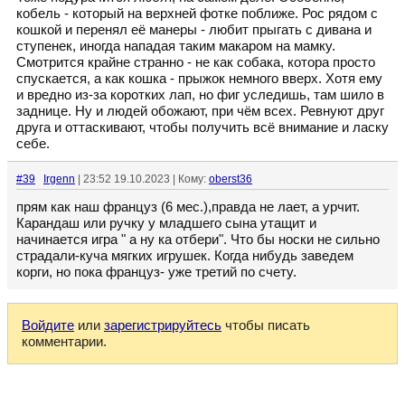
кобель - который на верхней фотке поближе. Рос рядом с
кошкой и перенял её манеры - любит прыгать с дивана и
ступенек, иногда нападая таким макаром на мамку.
Смотрится крайне странно - не как собака, котора просто
спускается, а как кошка - прыжок немного вверх. Хотя ему
и вредно из-за коротких лап, но фиг уследишь, там шило в
заднице. Ну и людей обожают, при чём всех. Ревнуют друг
друга и оттаскивают, чтобы получить всё внимание и ласку
себе.
#39
Irgenn
| 23:52 19.10.2023 | Кому:
oberst36
прям как наш француз (6 мес.),правда не лает, а урчит.
Карандаш или ручку у младшего сына утащит и
начинается игра " а ну ка отбери". Что бы носки не сильно
страдали-куча мягких игрушек. Когда нибудь заведем
корги, но пока француз- уже третий по счету.
Войдите
или
зарегистрируйтесь
чтобы писать
комментарии.