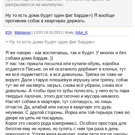
разгрызаются на молекулы.
Ну то есть дома будет один фиг бардак=) Я вообще
противник собак в квартирах держать.
#24
Malganus
| 13:03 19.10.2023 | Кому:
Artur_K
> Ну то есть дома будет один фиг бардак=
Я же говорю - как воспитаешь, так и будет. У многих и без
собаки дома бардак. ))
У нас так: пришла посылка или купили обувь, коробка
отдается Письке, он её осатанело дербанит в клочья, тут
же всё подметается, и все довольны. Тряпки он тоже не
ворует. Дали старую плюшевую игрушку или тряпку, собак
тут же её насмерть загрыз, снова всё убрали, снова все
довольны. А чтобы просто зубы почесать, у него есть пара
твердых палочек, этого достаточно и мусора никакого.
Насчёт собаки в квартире, тут соглашусь, но лишь
отчасти. Да, алабай или хаски в квартире это дурь
неумная. С другой стороны, Йорка или той-терьера тоже во
дворе на цепь не посадишь.
Корги это своего рода компромисс. Особого простора для
беготни ему не нужно, но гулять с ним три раза в день
приходится. Утром жена выводит, днём дети после школы,