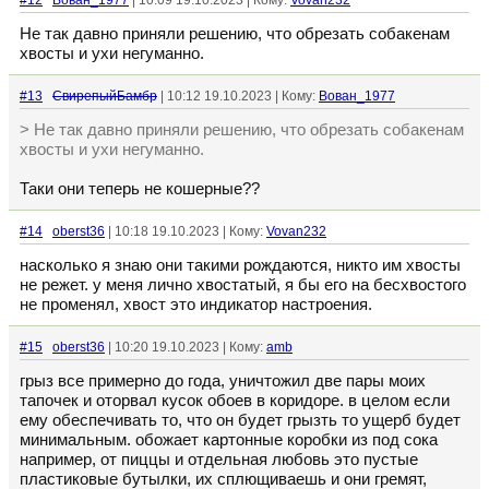
#12
Вован_1977
| 10:09 19.10.2023 | Кому:
Vovan232
Не так давно приняли решению, что обрезать собакенам
хвосты и ухи негуманно.
#13
СвирепыйБамбр
| 10:12 19.10.2023 | Кому:
Вован_1977
> Не так давно приняли решению, что обрезать собакенам
хвосты и ухи негуманно.
Таки они теперь не кошерные??
#14
oberst36
| 10:18 19.10.2023 | Кому:
Vovan232
насколько я знаю они такими рождаются, никто им хвосты
не режет. у меня лично хвостатый, я бы его на бесхвостого
не променял, хвост это индикатор настроения.
#15
oberst36
| 10:20 19.10.2023 | Кому:
amb
грыз все примерно до года, уничтожил две пары моих
тапочек и оторвал кусок обоев в коридоре. в целом если
ему обеспечивать то, что он будет грызть то ущерб будет
минимальным. обожает картонные коробки из под сока
например, от пиццы и отдельная любовь это пустые
пластиковые бутылки, их сплющиваешь и они гремят,