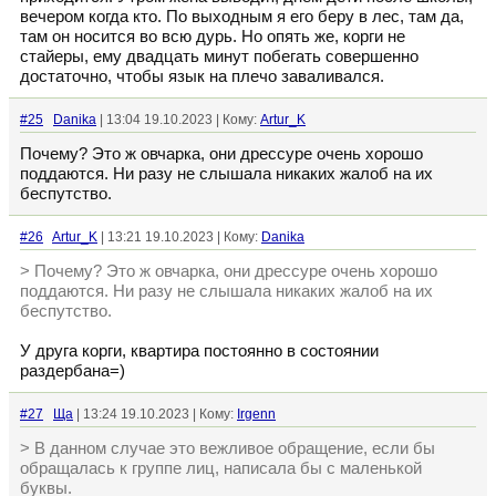
вечером когда кто. По выходным я его беру в лес, там да,
там он носится во всю дурь. Но опять же, корги не
стайеры, ему двадцать минут побегать совершенно
достаточно, чтобы язык на плечо заваливался.
#25
Danika
| 13:04 19.10.2023 | Кому:
Artur_K
Почему? Это ж овчарка, они дрессуре очень хорошо
поддаются. Ни разу не слышала никаких жалоб на их
беспутство.
#26
Artur_K
| 13:21 19.10.2023 | Кому:
Danika
> Почему? Это ж овчарка, они дрессуре очень хорошо
поддаются. Ни разу не слышала никаких жалоб на их
беспутство.
У друга корги, квартира постоянно в состоянии
раздербана=)
#27
Ща
| 13:24 19.10.2023 | Кому:
Irgenn
> В данном случае это вежливое обращение, если бы
обращалась к группе лиц, написала бы с маленькой
буквы.