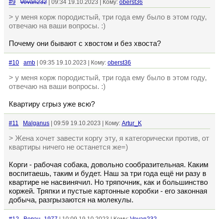
#9
Vovan232
| 09:34 19.10.2023 | Кому:
oberst36
> у меня корж породистый, три года ему было в этом году,
отвечаю на ваши вопросы. :)
Почему они бывают с хвостом и без хвоста?
#10
amb
| 09:35 19.10.2023 | Кому:
oberst36
> у меня корж породистый, три года ему было в этом году,
отвечаю на ваши вопросы. :)
Квартиру сгрыз уже всю?
#11
Malganus
| 09:59 19.10.2023 | Кому:
Artur_K
> Жена хочет завести коргу эту, я категорически против, от
квартиры ничего не останется же=)
Корги - рабочая собака, довольно сообразительная. Каким
воспитаешь, таким и будет. Наш за три года ещё ни разу в
квартире не насвинячил. Но тряпочник, как и большинство
коржей. Тряпки и пустые картонные коробки - его законная
добыча, разгрызаются на молекулы.