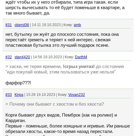
ждёт чтобы их у него отбирали, типа игра такая. если
шерсть вычесывать то её будет поменьше в квартире, а
так много бывает, да.
#31
oberst36
| 14:11 19.10.2023 | Кому:
amb
нет, бутылку он жуёт до плоского состояния, пока она
перестаёт греметь и теряет к ней интерес. свежая
пластиковая бутылка это лучший подарок псине.
#32
stan4420
| 14:56 19.10.2023 | Кому:
DarthM
> хаски, не теряя времени,
!сгрыз унитаз!
до состояния
"иди покупай новый, этим пользоваться уже нельзя"
фарфор???!
#33
Kirpa
| 15:28 19.10.2023 | Кому:
Vovan232
> Почему они бывают с хвостом и без хвоста?
Корги бывают двух видов, Пемброк (как на ролике) и
Кардиган.
Первые - поменьше, более изящные и игривые. Им раньше
обрезали хвосты, какое-то время назад перестали.