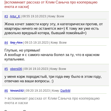
[вспоминает рассказ от Клим Саныча про кооперацию
енота и хаски]
#3
Artur_K
| 08:55 19.10.2023 | Кому: Всем
Жена хочет завести коргу эту, я категорически против, от
квартиры ничего не останется же=) К тому же уже есть
довольно вредный котяра, бывший помойный=)
#4
Srg_Alex
| 09:15 19.10.2023 | Кому: Всем
Глупые, но упрямые!
А вообще я с самого начала болел за ту, что в красном
купальнике.
#5
oberst36
| 09:16 19.10.2023 | Кому: Всем
у меня корж породистый, три года ему было в этом году,
отвечаю на ваши вопросы. :)
#6
Vovan232
| 09:20 19.10.2023 | Кому:
DarthM
> вспоминает рассказ от Клим Саныча про кооперацию
енота и хаски