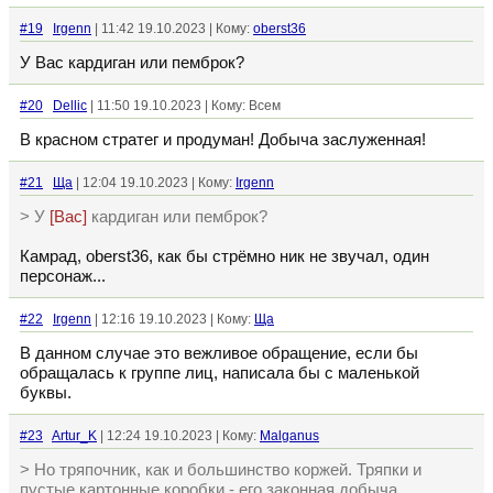
#19
Irgenn
| 11:42 19.10.2023 | Кому:
oberst36
У Вас кардиган или пемброк?
#20
Dellic
| 11:50 19.10.2023 | Кому: Всем
В красном стратег и продуман! Добыча заслуженная!
#21
Ща
| 12:04 19.10.2023 | Кому:
Irgenn
> У
[Вас]
кардиган или пемброк?
Камрад, oberst36, как бы стрёмно ник не звучал, один
персонаж...
#22
Irgenn
| 12:16 19.10.2023 | Кому:
Ща
В данном случае это вежливое обращение, если бы
обращалась к группе лиц, написала бы с маленькой
буквы.
#23
Artur_K
| 12:24 19.10.2023 | Кому:
Malganus
> Но тряпочник, как и большинство коржей. Тряпки и
пустые картонные коробки - его законная добыча,