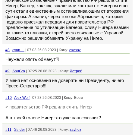
логическое объяснение - правительство РФ решила слить
Нигер, Вагнер, как чвк, заключили контракт с Нигером и по
сути стали единственным останавливающим от вторжения
фактором. А значит, через того же Абрамовича, который
недавно приезжал передали для правительства РФ
предложение по утилизации Вагнера, сливу Нигера взамен
на какие-то плюшки, скорей всего связанные с Украиной.
Возможно решили обменять Украину на Нигер.
#8
cyan__
| 07:03 26.08.2023 | Кому:
zavhoz
Неужели опять обманут?!
#9
ShuGro
| 07:25 26.08.2023 | Кому:
Ястреб
У меня нет основания не доверять ни Президенту, ни его
Пресс-Секретарю!!!
#10
Alex Wolf
| 07:28 26.08.2023 | Кому: Всем
> правительство РФ решила слить Нигер
А в твоей голове Нигер это уже наш союзник?
#11
Strider
| 07:46 26.08.2023 | Кому:
zavhoz