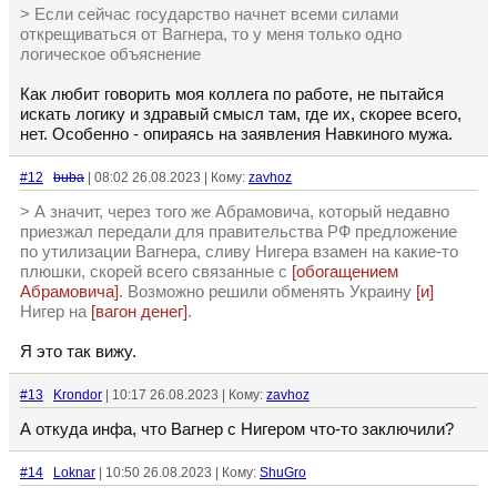
> Если сейчас государство начнет всеми силами
открещиваться от Вагнера, то у меня только одно
логическое объяснение
Как любит говорить моя коллега по работе, не пытайся
искать логику и здравый смысл там, где их, скорее всего,
нет. Особенно - опираясь на заявления Навкиного мужа.
#12
buba
| 08:02 26.08.2023 | Кому:
zavhoz
> А значит, через того же Абрамовича, который недавно
приезжал передали для правительства РФ предложение
по утилизации Вагнера, сливу Нигера взамен на какие-то
плюшки, скорей всего связанные с
[обогащением
Абрамовича]
. Возможно решили обменять Украину
[и]
Нигер на
[вагон денег]
.
Я это так вижу.
#13
Krondor
| 10:17 26.08.2023 | Кому:
zavhoz
А откуда инфа, что Вагнер с Нигером что-то заключили?
#14
Loknar
| 10:50 26.08.2023 | Кому:
ShuGro