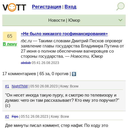
Регистрация
Вход
|
Новости | Юмор
«Не было никакого госфинансирования»
65
rbc.ru
— Такими словами Дмитрий Песков опроверг
В пену
заявление главы государства Владимира Путина от
27 июня о полном обеспечении вагнеровцев со
стороны государства. —
Новости, Юмор
abdab
05:41 26.08.2023
17 комментариев | 65 за, 0 против
|
#1
NightTNW
| 05:50 26.08.2023 | Кому: Всем
"Он несет иногда такую пургу, я смотрю по телевизору и
думаю: чего он там рассказывает? Кто ему это поручил?"
(с)
#2
Fips
| 05:51 26.08.2023 | Кому: Всем
Две минуты писал коммент, стер нафиг. По ходу это