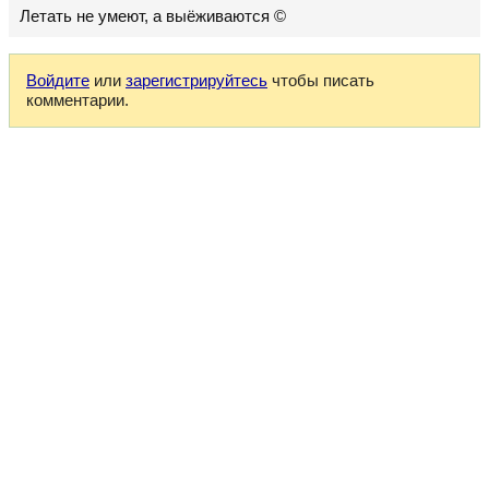
Летать не умеют, а выëживаются ©
Войдите
или
зарегистрируйтесь
чтобы писать
комментарии.