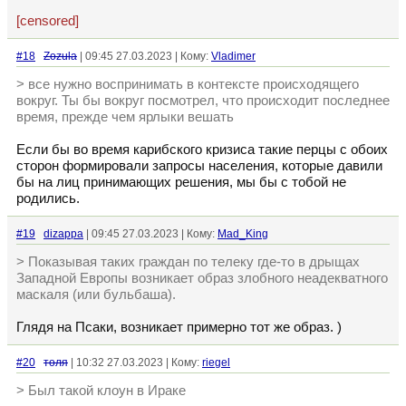
[censored]
#18
Zozula
| 09:45 27.03.2023 | Кому:
Vladimer
> все нужно воспринимать в контексте происходящего
вокруг. Ты бы вокруг посмотрел, что происходит последнее
время, прежде чем ярлыки вешать
Если бы во время карибского кризиса такие перцы с обоих
сторон формировали запросы населения, которые давили
бы на лиц принимающих решения, мы бы с тобой не
родились.
#19
dizappa
| 09:45 27.03.2023 | Кому:
Mad_King
> Показывая таких граждан по телеку где-то в дрыщах
Западной Европы возникает образ злобного неадекватного
маскаля (или бульбаша).
Глядя на Псаки, возникает примерно тот же образ. )
#20
толя
| 10:32 27.03.2023 | Кому:
riegel
> Был такой клоун в Ираке