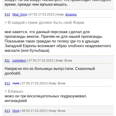
время, прежде чем ярлыки вешать.
#10
Mad_King
| 07:55 27.03.2023 | Кому:
dizappa
> В каждой стране должен быть свой Жирик
мне кажется, что данный персонаж сделал для
пропаганды многое. Причём не для нашей пропаганды.
Показывая таких граждан по телеку где-то в дрыщах
Западной Европы возникает образ злобного неадекватного
маскаля (или бульбаша).
#11
comintern
| 07:56 27.03.2023 | Кому: Всем
Напрасно его из больницы выпустили. Сказочный
долбоёб.
#12
толя
| 07:58 27.03.2023 | Кому: Всем
> Ебанько
можэ он три восклицательных подразумевал.
интонацЫей
#13
Grog
| 08:53 27.03.2023 | Кому: Всем