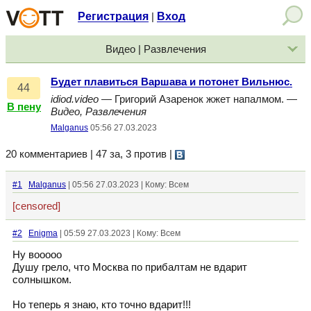
Регистрация
Вход
|
Видео | Развлечения
Будет плавиться Варшава и потонет Вильнюс.
44
idiod.video
— Григорий Азаренок жжет напалмом. —
В пену
Видео, Развлечения
Malganus
05:56 27.03.2023
20 комментариев | 47 за, 3 против
|
#1
Malganus
| 05:56 27.03.2023 | Кому: Всем
[censored]
#2
Enigma
| 05:59 27.03.2023 | Кому: Всем
Ну вооооо
Душу грело, что Москва по прибалтам не вдарит
солнышком.
Но теперь я знаю, кто точно вдарит!!!