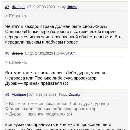
#7
dizappa
| 07:11 27.03.2023 | Кому:
timAm
> Ебанько.
Чёйта? В каждой стране должен быть свой Жирик/
Соловьев/Псаки через которого в сатирической форме
передается инфа заинтересованной общественности. Вот,
передали пшекам и лабусам привет.
#8
Zozula
| 07:25 27.03.2023 | Кому:
timAm
> Ебанько.
Вот мне тоже так показалось. Либо дурак, уровня
Фёдорова или Пронько либо сука провокатор.
Дурак — признак предателя (с)
#9
Vladimer
| 07:40 27.03.2023 | Кому:
Zozula
> Вот мне тоже так показалось. Либо дурак, уровня
Фёдорова или Пронько либо сука провокатор.
> Дурак — признак предателя (с)
все нужно воспринимать в контексте происходящего
вокруг. Ты бы вокруг посмотрел, что происходит последнее