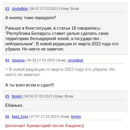
#3
UncleBob
| 06:02 27.03.2023 | Кому: Всем
А кнопку тоже передали?
Раньше в Конституции, в статье 18 говорилось:
"Республика Беларусь ставит целью сделать свою
территорию безъядерной зоной, а государство -
нейтральным". В новой редакции от марта 2022 года это
убрали. Но никто не заметил.
#4
dizappa
| 06:34 27.03.2023 | Кому:
UncleBob
> В новой редакции от марта 2022 года это убрали. Но
никто не заметил.
А ты взял всем и сдал!!!
#5
timAm
| 06:56 27.03.2023 | Кому: Всем
Ебанько.
#6
Mad_King
| 07:07 27.03.2023 | Кому:
timAm
[включает Крематорий песню Кащенко]