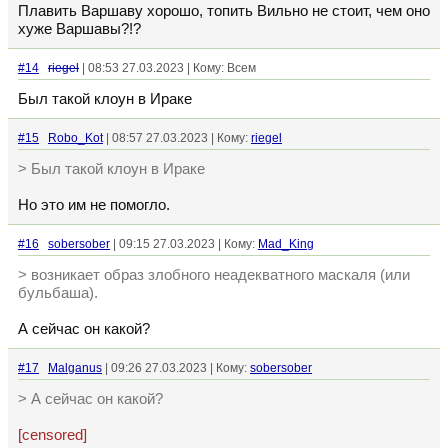
Плавить Варшаву хорошо, топить Вильно не стоит, чем оно
хуже Варшавы?!?
#14
riegel
| 08:53 27.03.2023 | Кому: Всем
Был такой клоун в Ираке
#15
Robo_Kot
| 08:57 27.03.2023 | Кому:
riegel
> Был такой клоун в Ираке
Но это им не помогло.
#16
sobersober
| 09:15 27.03.2023 | Кому:
Mad_King
> возникает образ злобного неадекватного маскаля (или
бульбаша).
А сейчас он какой?
#17
Malganus
| 09:26 27.03.2023 | Кому:
sobersober
> А сейчас он какой?
[censored]