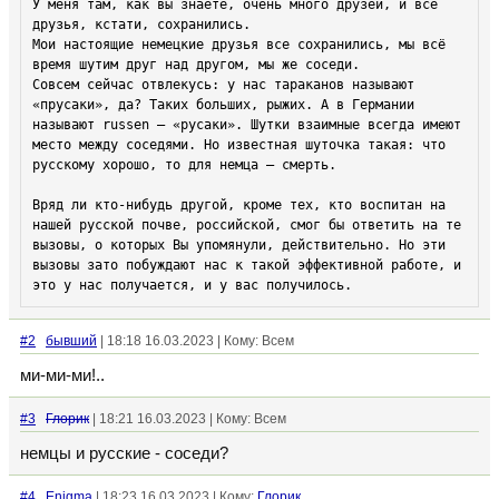
У меня там, как вы знаете, очень много друзей, и все 
друзья, кстати, сохранились. 

Мои настоящие немецкие друзья все сохранились, мы всё 
время шутим друг над другом, мы же соседи. 

Совсем сейчас отвлекусь: у нас тараканов называют 
«прусаки», да? Таких больших, рыжих. А в Германии 
называют russen – «русаки». Шутки взаимные всегда имеют 
место между соседями. Но известная шуточка такая: что 
русскому хорошо, то для немца – смерть.

Вряд ли кто-нибудь другой, кроме тех, кто воспитан на 
нашей русской почве, российской, смог бы ответить на те 
вызовы, о которых Вы упомянули, действительно. Но эти 
вызовы зато побуждают нас к такой эффективной работе, и 
это у нас получается, и у вас получилось. 
#2
бывший
| 18:18 16.03.2023 | Кому: Всем
ми-ми-ми!..
#3
Глорик
| 18:21 16.03.2023 | Кому: Всем
немцы и русские - соседи?
#4
Enigma
| 18:23 16.03.2023 | Кому:
Глорик