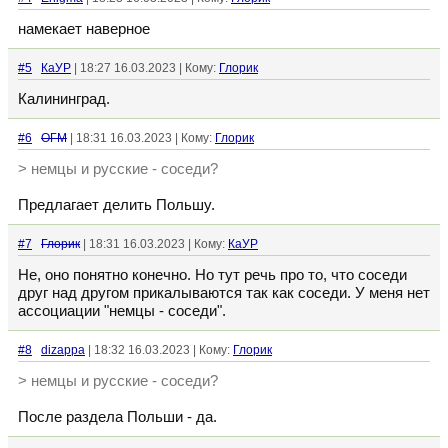
намекает наверное
#5
КаУР
| 18:27 16.03.2023 | Кому:
Глорик
Калининград.
#6
ОГМ
| 18:31 16.03.2023 | Кому:
Глорик
> немцы и русские - соседи?
Предлагает делить Польшу.
#7
Глорик
| 18:31 16.03.2023 | Кому:
КаУР
Не, оно понятно конечно. Но тут речь про то, что соседи
друг над другом прикалываются так как соседи. У меня нет
ассоциации "немцы - соседи".
#8
dizappa
| 18:32 16.03.2023 | Кому:
Глорик
> немцы и русские - соседи?
После раздела Польши - да.