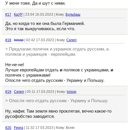
У меня тоже. Да и шут с ними.
#17
КаУР
| 23:04 16.03.2023 | Кому:
Бульбаш
Да, но когда-то же она была Германией.
Это я так выкручиваюсь, если что.
#18
loisop
| 02:42 17.03.2023 | Кому:
Склеп
> Предлагаю полячек и украинок отдать русским, а
поляков и украинцев - европейцам.
Не-не-не!
Лучше европейцам отдать
и
поляков с украинцами,
и
полячек с украинками!
Опосля чего отдать русским - Украину и Польшу.
#19
Склеп
| 05:11 17.03.2023 | Кому:
loisop
> Опосля чего отдать русским - Украину и Польшу.
Ну, нафиг. Там земля явно проклятая, вечно какое-то
русофобство заводится.
#20
Fegra
| 11:32 17.03.2023 | Кому: Всем