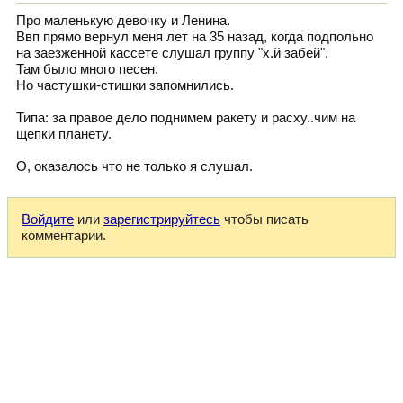
Про маленькую девочку и Ленина.
Ввп прямо вернул меня лет на 35 назад, когда подпольно
на заезженной кассете слушал группу "х.й забей".
Там было много песен.
Но частушки-стишки запомнились.
Типа: за правое дело поднимем ракету и расху..чим на
щепки планету.
О, оказалось что не только я слушал.
Войдите
или
зарегистрируйтесь
чтобы писать
комментарии.