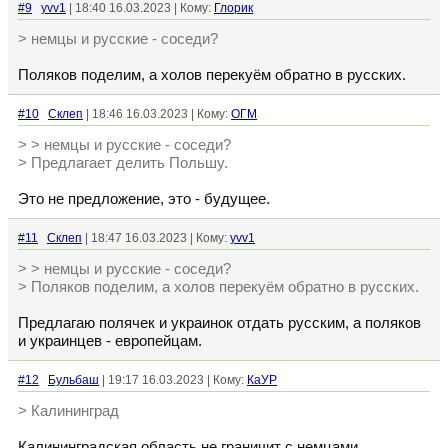
#9
yvv1
| 18:40 16.03.2023 | Кому:
Глорик
> немцы и русские - соседи?
Поляков поделим, а холов перекуём обратно в русских.
#10
Склеп
| 18:46 16.03.2023 | Кому:
ОГМ
> > немцы и русские - соседи?
> Предлагает делить Польшу.
Это не предложение, это - будущее.
#11
Склеп
| 18:47 16.03.2023 | Кому:
yvv1
> > немцы и русские - соседи?
> Поляков поделим, а холов перекуём обратно в русских.
Предлагаю полячек и украинок отдать русским, а поляков
и украинцев - европейцам.
#12
Бульбаш
| 19:17 16.03.2023 | Кому:
КаУР
> Калининград
Калининградская область не граничит с немцами.