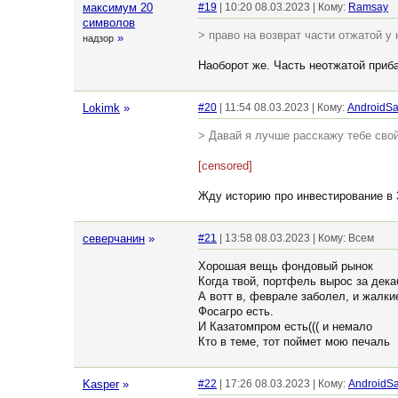
максимум 20
#19
| 10:20 08.03.2023 | Кому:
Ramsay
символов
> право на возврат части отжатой у
»
надзор
Наоборот же. Часть неотжатой приб
Lokimk
»
#20
| 11:54 08.03.2023 | Кому:
AndroidS
> Давай я лучше расскажу тебе свой
[censored]
Жду историю про инвестирование в 
северчанин
»
#21
| 13:58 08.03.2023 | Кому: Всем
Хорошая вещь фондовый рынок
Когда твой, портфель вырос за декаб
А вотт в, феврале заболел, и жалкие
Фосагро есть.
И Казатомпром есть((( и немало
Кто в теме, тот поймет мою печаль
Kasper
»
#22
| 17:26 08.03.2023 | Кому:
AndroidS