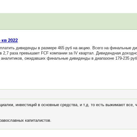
кв 2022
латить дивиденды в размере 465 руб на акцию. Всего на финальные д
в 2,7 раза превышает FCF компании за IV квартал. Дивидендная доходн
 аналитиков, ожидавших финальные дивиденды в диапазоне 179-235 руб
оциалкм, инвестиций в основные средства, и т.д. то есть выжимают все, 
равославных капиталистов.