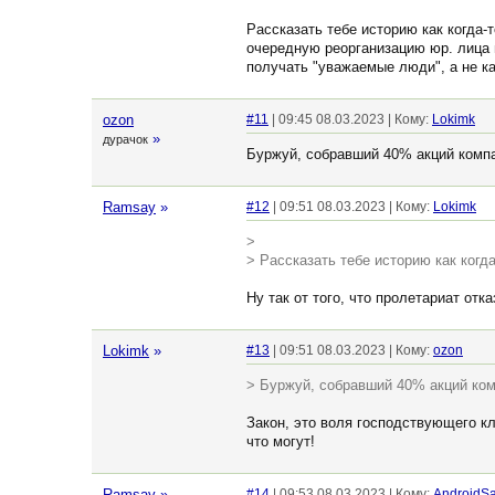
Рассказать тебе историю как когда-
очередную реорганизацию юр. лица 
получать "уважаемые люди", а не ка
ozon
#11
| 09:45 08.03.2023 | Кому:
Lokimk
»
дурачок
Буржуй, собравший 40% акций комп
Ramsay
»
#12
| 09:51 08.03.2023 | Кому:
Lokimk
>
> Рассказать тебе историю как когд
Ну так от того, что пролетариат отк
Lokimk
»
#13
| 09:51 08.03.2023 | Кому:
ozon
> Буржуй, собравший 40% акций ко
Закон, это воля господствующего кл
что могут!
Ramsay
»
#14
| 09:53 08.03.2023 | Кому:
AndroidS