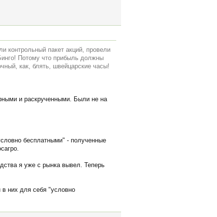
ли контрольный пакет акций, провели
Бинго! Потому что прибыль должны
чный, как, блять, швейцарские часы!
ярными и раскрученными. Были не на
условно бесплатными" - полученные
сагро.
едства я уже с рынка вывел. Теперь
 в них для себя "условно