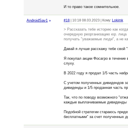
И то право такое сомнительное.
AndroidSav1
»
#18
| 10:18 08.03.2023 | Кому:
Lokimk
> Рассказать тебе историю как когд
очередную реорганизацию юр. лица 
получать "уважаемые люди", а не ка
Давай я лучше расскажу тебе свой "
Я покупал акции Фосагро в течение 
слуху.
В 2022 году я продал 1/5 часть наб
С учетом полученных дивидендов за
дивиденды и 1/5 проданная часть пр
Так, что по поводу возможного "отж
каждые выплачиваемые дивиденды Фо
Подобной стратегии стараюсь приде
бесплатными" за счет полученных д