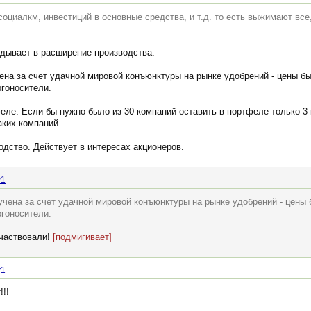
 социалкм, инвестиций в основные средства, и т.д. то есть выжимают все
адывает в расширение производства.
ена за счет удачной мировой конъюнктуры на рынке удобрений - цены б
ргоносители.
еле. Если бы нужно было из 30 компаний оставить в портфеле только 3 к
аких компаний.
одство. Действует в интересах акционеров.
v1
учена за счет удачной мировой конъюнктуры на рынке удобрений - цены
ргоносители.
участвовали!
[подмигивает]
v1
!!