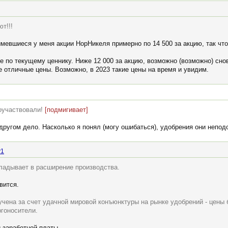
т!!!
мевшиеся у меня акции НорНикеля примерно по 14 500 за акцию, так что
е по текущему ценнику. Ниже 12 000 за акцию, возможно (возможно) снов
ще отличные цены. Возможно, в 2023 такие цены на время и увидим.
поучаствовали!
[подмигивает]
в другом дело. Насколько я понял (могу ошибаться), удобрения они непод
v1
кладывает в расширение производства.
вится.
учена за счет удачной мировой конъюнктуры на рынке удобрений - цены
ргоносители.
й заработной платы.