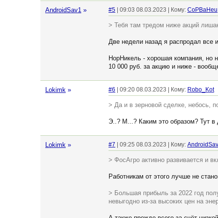
AndroidSav1
»
#5
| 09:03 08.03.2023 | Кому:
CoPBaHeu
> Тебя там тредом ниже акций лишаю
Две недели назад я распродал все и
НорНикель - хорошая компания, но н
10 000 руб. за акцию и ниже - вооб
Lokimk
»
#6
| 09:20 08.03.2023 | Кому:
Robo_Kot
> Да и в зерновой сделке, небось, 
Э..? М...? Каким это образом? Тут 
Lokimk
»
#7
| 09:25 08.03.2023 | Кому:
AndroidSa
> ФосАгро активно развивается и в
Работникам от этого лучше не стано
> Большая прибыль за 2022 год пол
невыгодно из-за высоких цен на эне
А также прежде всего за счёт низко