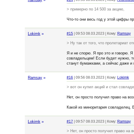
> примерно по 14 500 за акцию,
Что-то они весь год у этой цифры 
Lokimk
»
#15
| 09:53 08.03.2023 | Кому:
Ramsay
> Ну так от того, что пролетариат о
Я и не спорю. Я про это и говорю. Я
совладельцем! Если будет нужно, то
станут бумажками, а сейчас даже и 
Ramsay
»
#16
| 09:56 08.03.2023 | Кому:
Lokimk
> вот он купил акций и стал совлад
Нет, он просто получил право на во
Какой из миноритария совладелец. Е
Lokimk
»
#17
| 09:57 08.03.2023 | Кому:
Ramsay
> Нет, он просто получил право на 