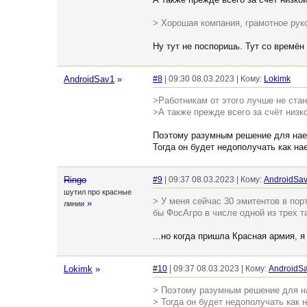
> Хорошая компания, грамотное рук
Ну тут не поспоришь. Тут со времён
AndroidSav1
»
#8
| 09:30 08.03.2023 | Кому:
Lokimk
>Работникам от этого лучше не стан
>А также прежде всего за счёт низк
Поэтому разумным решение для наем
Тогда он будет недополучать как на
Ringo
#9
| 09:37 08.03.2023 | Кому:
AndroidSa
шутил про красные
> У меня сейчас 30 эмитентов в пор
»
линии
бы ФосАгро в числе одной из трех т
...но когда пришла Красная армия, я 
Lokimk
»
#10
| 09:37 08.03.2023 | Кому:
AndroidS
> Поэтому разумным решение для на
> Тогда он будет недополучать как 