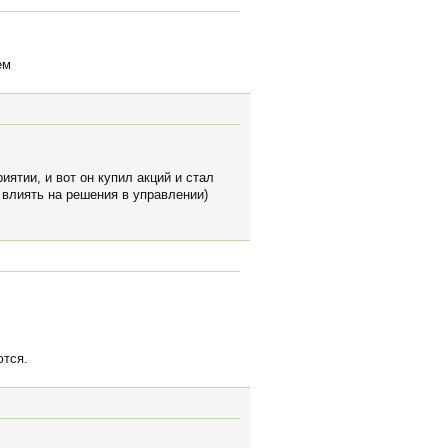
ем
иятии, и вот он купил акций и стал
 влиять на решения в управлении)
ются.