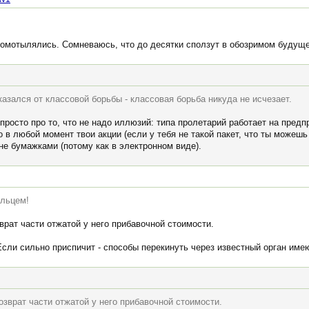
промотылялись. Сомневаюсь, что до десятки сползут в обозримом будущ
тказался от классовой борьбы - классовая борьба никуда не исчезает.
 просто про то, что не надо иллюзий: типа пролетарий работает на предпр
 в любой момент твои акции (если у тебя не такой пакет, что ты можешь
не бумажками (потому как в электронном виде).
ельцем!
зврат части отжатой у него прибавочной стоимости.
сли сильно приспичит - способы перекинуть через известный орган име
возврат части отжатой у него прибавочной стоимости.