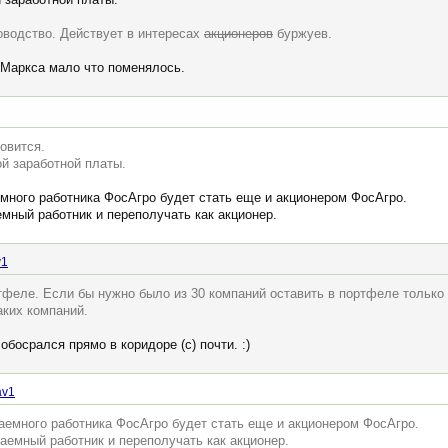
оводство. Действует в интересах
акционеров
буржуев.
 Маркса мало что поменялось.
овится.
ой заработной платы.
ного работника ФосАгро будет стать еще и акционером ФосАгро.
емный работник и переполучать как акционер.
v1
тфеле. Если бы нужно было из 30 компаний оставить в портфеле только 3
аких компаний.
обосрался прямо в коридоре (с) почти. :)
av1
емного работника ФосАгро будет стать еще и акционером ФосАгро.
наемный работник и переполучать как акционер.