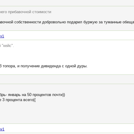
 него прибавочной стоимости
авочной собственности добровольно подарил буржую за туманные обеща
av1
 "кейс".
3 топора, и получение дивиденда с одной дуры.
рь- январь на 50 процентов почти))
 3 процента всего((
av1