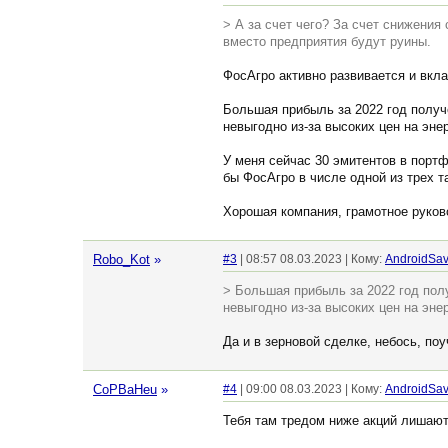
> А за счет чего? За счет снижения
вместо предприятия будут руины.
ФосАгро активно развивается и вкл
Большая прибыль за 2022 год получ
невыгодно из-за высоких цен на эне
У меня сейчас 30 эмитентов в портф
бы ФосАгро в числе одной из трех т
Хорошая компания, грамотное руков
Robo_Kot
»
#3
| 08:57 08.03.2023 | Кому:
AndroidSa
> Большая прибыль за 2022 год пол
невыгодно из-за высоких цен на эне
Да и в зерновой сделке, небось, по
CoPBaHeu
»
#4
| 09:00 08.03.2023 | Кому:
AndroidSa
Тебя там тредом ниже акций лишают!