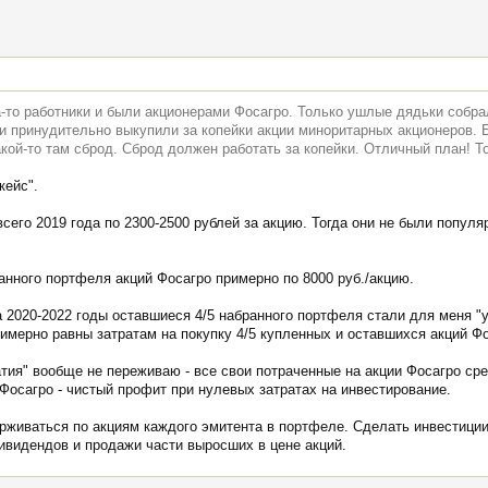
а-то работники и были акционерами Фосагро. Только ушлые дядьки собра
и принудительно выкупили за копейки акции миноритарных акционеров. 
кой-то там сброд. Сброд должен работать за копейки. Отличный план! То
кейс".
всего 2019 года по 2300-2500 рублей за акцию. Тогда они не были попул
ранного портфеля акций Фосагро примерно по 8000 руб./акцию.
 2020-2022 годы оставшиеся 4/5 набранного портфеля стали для меня "
имерно равны затратам на покупку 4/5 купленных и оставшихся акций Фо
атия" вообще не переживаю - все свои потраченные на акции Фосагро ср
сагро - чистый профит при нулевых затратах на инвестирование.
рживаться по акциям каждого эмитента в портфеле. Сделать инвестиции
ивидендов и продажи части выросших в цене акций.