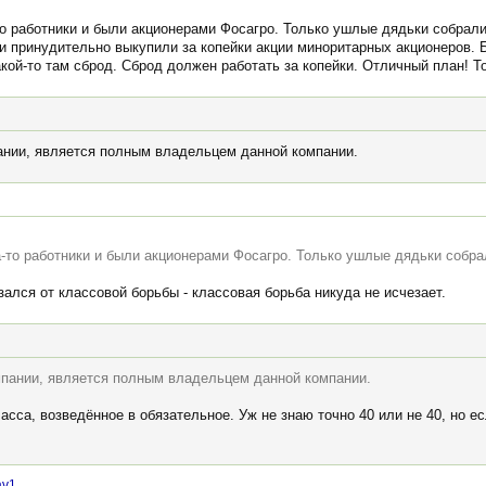
то работники и были акционерами Фосагро. Только ушлые дядьки собрали
и принудительно выкупили за копейки акции миноритарных акционеров. 
кой-то там сброд. Сброд должен работать за копейки. Отличный план! То
ании, является полным владельцем данной компании.
а-то работники и были акционерами Фосагро. Только ушлые дядьки собра
азался от классовой борьбы - классовая борьба никуда не исчезает.
мпании, является полным владельцем данной компании.
асса, возведённое в обязательное. Уж не знаю точно 40 или не 40, но е
av1