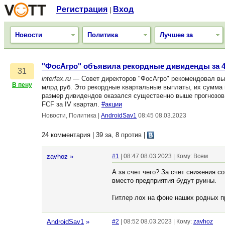
Регистрация
Вход
|
Новости
Политика
Лучшее за
"ФосАгро" объявила рекордные дивиденды за 4 
31
interfax.ru
— Совет директоров "ФосАгро" рекомендовал вып
В пену
млрд руб. Это рекордные квартальные выплаты, их сумма 
размер дивидендов оказался существенно выше прогнозов
FCF за IV квартал.
#акции
Новости, Политика
|
AndroidSav1
08:45 08.03.2023
24 комментария | 39 за, 8 против
|
zavhoz
»
#1
| 08:47 08.03.2023 | Кому: Всем
А за счет чего? За счет снижения с
вместо предприятия будут руины.
Гитлер лох на фоне наших родных п
AndroidSav1
»
#2
| 08:52 08.03.2023 | Кому:
zavhoz