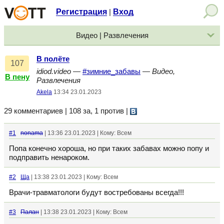
Регистрация
Вход
|
Видео | Развлечения
В полёте
107
idiod.video
—
#зимние_забавы
—
Видео,
В пену
Развлечения
Akela
13:34 23.01.2023
29 комментариев | 108 за, 1 против
|
#1
nonama
| 13:36 23.01.2023 | Кому: Всем
Попа конечно хороша, но при таких забавах можно попу и
подправить ненароком.
#2
Ща
| 13:38 23.01.2023 | Кому: Всем
Врачи-травматологи будут востребованы всегда!!!
#3
Палан
| 13:38 23.01.2023 | Кому: Всем