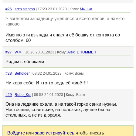
#26
arch stanton
| 17:23 23.01.2023 | Кому:
Мышка
> взглядом за задницу уцепился и всего делов, а нам-то
каково!
Именно эти взгляды и спасли её бошку от контакта со
столбом. 60
#27
W.M.
| 18:28 23.01.2023 | Кому:
Alex_DRUMMER
Рядом с яблоками
#28
Beholder
| 08:32 24.01.2023 | Кому: Всем
Ни хера себе! И кто-то ведь её живёт!!!
#29
Robo_Kot
| 09:58 24.01.2023 | Кому: Всем
Она на ледянке ехала, а на такой горке санки нужны.
Настоящие, советские, на полозьях, лучше бы на
стальных, а не из дюраля.
Войдите
или
зарегистрируйтесь
чтобы писать