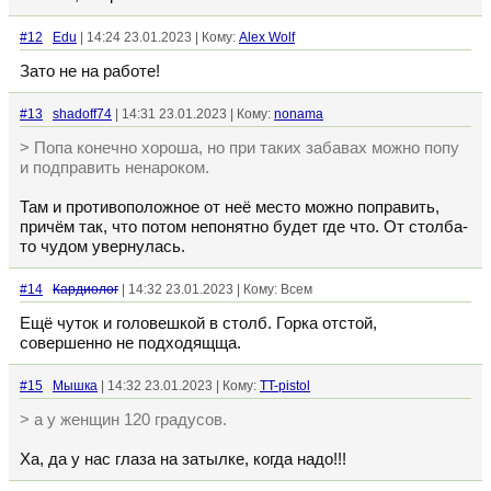
#12
Edu
| 14:24 23.01.2023 | Кому:
Alex Wolf
Зато не на работе!
#13
shadoff74
| 14:31 23.01.2023 | Кому:
nonama
> Попа конечно хороша, но при таких забавах можно попу
и подправить ненароком.
Там и противоположное от неё место можно поправить,
причём так, что потом непонятно будет где что. От столба-
то чудом увернулась.
#14
Кардиолог
| 14:32 23.01.2023 | Кому: Всем
Ещё чуток и головешкой в столб. Горка отстой,
совершенно не подходящща.
#15
Мышка
| 14:32 23.01.2023 | Кому:
TT-pistol
> а у женщин 120 градусов.
Ха, да у нас глаза на затылке, когда надо!!!