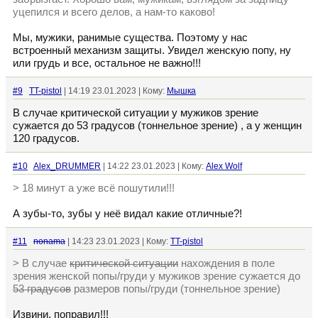
уцепился и всего делов, а нам-то каково!
Мы, мужики, ранимые существа. Поэтому у нас
встроенный механизм защиты. Увидел женскую попу, ну
или грудь и все, остальное не важно!!!
#9
TT-pistol
| 14:19 23.01.2023 | Кому:
Мышка
В случае критической ситуации у мужиков зрение
сужается до 53 градусов (тоннельное зрение) , а у женщин
120 градусов.
#10
Alex_DRUMMER
| 14:22 23.01.2023 | Кому:
Alex Wolf
> 18 минут а уже всё пошутили!!!
А зубы-то, зубы у неё видал какие отличные?!
#11
nonama
| 14:23 23.01.2023 | Кому:
TT-pistol
> В случае
критической ситуации
нахождения в поле
зрения женской попы/груди у мужиков зрение сужается до
53 градусов
размеров попы/груди (тоннельное зрение)
Извини, поправил!!!