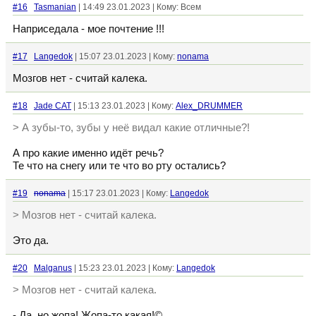
#16
Tasmanian
| 14:49 23.01.2023 | Кому: Всем
Наприседала - мое почтение !!!
#17
Langedok
| 15:07 23.01.2023 | Кому:
nonama
Мозгов нет - считай калека.
#18
Jade CAT
| 15:13 23.01.2023 | Кому:
Alex_DRUMMER
> А зубы-то, зубы у неё видал какие отличные?!
А про какие именно идёт речь?
Те что на снегу или те что во рту остались?
#19
nonama
| 15:17 23.01.2023 | Кому:
Langedok
> Мозгов нет - считай калека.
Это да.
#20
Malganus
| 15:23 23.01.2023 | Кому:
Langedok
> Мозгов нет - считай калека.
- Да, но жопа! Жопа-то какая!©