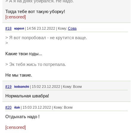
> А я на днях убирался. Не надо.
Тогда тебе вот такую уборку!
[censored]
#18
кaрел
| 14:56 23.12.2022 | Кому:
Сова
> Я вот попробовал - не крутится ваще.
>
Какие твои годы...
> Эк тебя жись то потрепала.
Не мы такие.
#19
kobanchi
| 15:02 23.12.2022 | Кому: Всем
Нормальная швабра!
#20
itak
| 15:03 23.12.2022 | Кому: Всем
Отдыхать надо !
[censored]