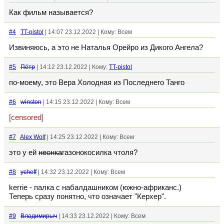
Как фильм называется?
#4
TT-pistol
| 14:07 23.12.2022 | Кому: Всем
Извиняюсь, а это не Наталья Орейро из Дикого Ангела?
#5
Пётp
| 14:12 23.12.2022 | Кому:
TT-pistol
по-моему, это Вера Холодная из Последнего Танго
#6
winston
| 14:15 23.12.2022 | Кому: Всем
[censored]
#7
Alex Wolf
| 14:25 23.12.2022 | Кому: Всем
это у ей
неонка
газонокосилка чтоля?
#8
ycheff
| 14:32 23.12.2022 | Кому: Всем
kerrie - палка с набалдашником (южно-африканс.)
Теперь сразу понятно, что означает "Керхер".
#9
Владимирыч
| 14:33 23.12.2022 | Кому: Всем