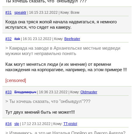
Ты хочешь сказать, что "онбывдул"???
#31
speaktr
| 16:15 23.12.2022 | Кому: Всем
Когда она тряся жопой начала надвигаться, я немного
испугался, что сядет на камеру.
#32
itak
| 16:31 23.12.2022 | Кому:
Beefeater
> Камрада на заводе в Архангельске местные медведи
мужики могут неправильно понять
Как могут меняться люди (и их мнение) от времени
нахождения на корпоративе, например, на этом примере !!!
[censored]
#33
Владимирыч
| 16:36 23.12.2022 | Кому:
Oldmaster
> Ты хочешь сказать, что "онбывдул"???
Тут двух мнений быть не может!!!
#34
stp
| 17:12 23.12.2022 | Кому:
TT-pistol
> Извиняюсь, а это не Наталья Орейро из Дикого Ангела?