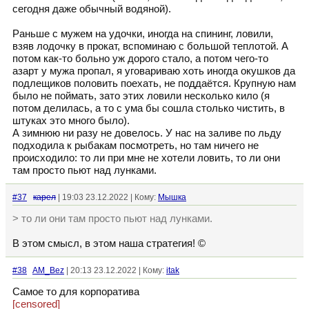
сегодня даже обычный водяной).
Раньше с мужем на удочки, иногда на спининг, ловили,
взяв лодочку в прокат, вспоминаю с большой теплотой. А
потом как-то больно уж дорого стало, а потом чего-то
азарт у мужа пропал, я уговариваю хоть иногда окушков да
подлещиков половить поехать, не поддаётся. Крупную нам
было не поймать, зато этих ловили несколько кило (я
потом делилась, а то с ума бы сошла столько чистить, в
штуках это много было).
А зимнюю ни разу не довелось. У нас на заливе по льду
подходила к рыбакам посмотреть, но там ничего не
происходило: то ли при мне не хотели ловить, то ли они
там просто пьют над лунками.
#37
кaрел
| 19:03 23.12.2022 | Кому:
Мышка
> то ли они там просто пьют над лунками.
В этом смысл, в этом наша стратегия! ©
#38
AM_Bez
| 20:13 23.12.2022 | Кому:
itak
Самое то для корпоратива
[censored]