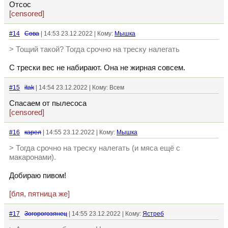
Отсос
[censored]
#14
Сова
| 14:53 23.12.2022 | Кому:
Мышка
> Тощий такой? Тогда срочно на треску налегать
С трески вес не набирают. Она не жирная совсем.
#15
itak
| 14:54 23.12.2022 | Кому: Всем
Спасаем от пылесоса
[censored]
#16
кaрел
| 14:55 23.12.2022 | Кому:
Мышка
> Тогда срочно на треску налегать (и мяса ещё с
макаронами).
Добираю пивом!
[бля, пятница же]
#17
Зогорогозянец
| 14:55 23.12.2022 | Кому:
Ястреб