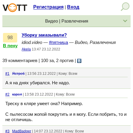
Регистрация
Вход
|
Видео | Развлечения
Уборку заказывали?
98
idiod.video
—
#пятница
—
Видео, Развлечения
В пену
Akela
13:47 23.12.2022
39 комментариев | 100 за, 2 против
|
#1
Ястреб
| 13:56 23.12.2022 | Кому: Всем
А я на днях убирался. Не надо.
#2
кaрел
| 13:58 23.12.2022 | Кому: Всем
Треску в кляре умеет она? Например.
С пылесосом жопой покрутить и я могу. Если побрить, то и
не отличишь.
#3
MadBadger
| 14:07 23.12.2022 | Кому: Всем