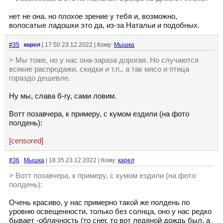
нет не она. но плохое зрение у тебя и, возможно,
волосатые ладошки это да, из-за Натальи и подобных.
#35
кaрел
| 17:50 23.12.2022 | Кому:
Мышка
> Мы тоже, но у нас она-зараза дорогая. Но случаются
всякие распродажи, скидки и т.п., а так мясо и птица
гораздо дешевле.
Ну мы, слава б-гу, сами ловим.
Вотт позавчера, к примеру, с кумом ездили (на фото
полдень):
[censored]
#36
Мышка
| 18:35 23.12.2022 | Кому:
кaрел
> Вотт позавчера, к примеру, с кумом ездили (на фото
полдень):
Очень красиво, у нас примерно такой же полдень по
уровню освещенности, только без солнца, оно у нас редко
бывает -облачность (то снег, то вот ледяной дождь был, а