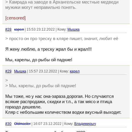
> Камрада на заводе в Архангельске местные медведи
мужики могут неправильно понять.
[censored]
#28
кaрел
| 15:53 23.12.2022 | Кому:
Мышка
> просто он про треску в кляре пишет, значит, любит её
Я жену люблю, а треску жрал бы и жрал!!!
Мы, карелы, до рыбы ой падкие!
#29
Мышка
| 15:57 23.12.2022 | Кому:
кaрел
>
> Мы, карелы, до рыбы ой падкие!
Мы тоже, но у нас она-зараза дорогая. Но случаются
всякие распродажи, скидки и т.п., а так мясо и птица
гораздо дешевле.
Кляр с небольшим количеством водки вкусный выходит.
#30
Oldmaster
| 16:07 23.12.2022 | Кому:
Владимирыч