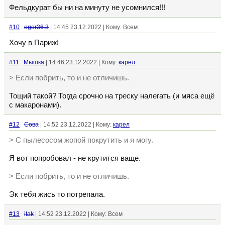
Фельдкурат бы ни на минуту не усомнился!!!
#10
egor36.3
| 14:45 23.12.2022 | Кому: Всем
Хочу в Париж!
#11
Мышка
| 14:46 23.12.2022 | Кому:
кaрел
> Если побрить, то и не отличишь.
Тощий такой? Тогда срочно на треску налегать (и мяса ещё
с макаронами).
#12
Сова
| 14:52 23.12.2022 | Кому:
кaрел
> С пылесосом жопой покрутить и я могу.
Я вот попробовал - не крутится ваще.
> Если побрить, то и не отличишь.
Эк тебя жись то потрепала.
#13
itak
| 14:52 23.12.2022 | Кому: Всем