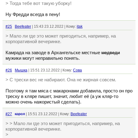
> Тогда тебе вот такую уборку!
Ну Фредди всегда в пену!
#25
Beefeater
| 15:43 23.12.2022 | Кому:
itak
> Мало ли где это может пригодиться, например, на
корпоративной вечеринке.
Камрада на заводе в Архангельске местные
медведи
мужики могут неправильно понять.
#26
Мышка
| 15:51 23.12.2022 | Кому:
Сова
> С трески вес не набирают. Она не жирная совсем.
Поэтому я там мяса с макаронами добавила, просто он про
треску в кляре пишет, значит, любит её (а уж кляр-то
можно очень нажористый сделать).
#27
кaрел
| 15:51 23.12.2022 | Кому:
Beefeater
> > Мало ли где это может пригодиться, например, на
корпоративной вечеринке.
>