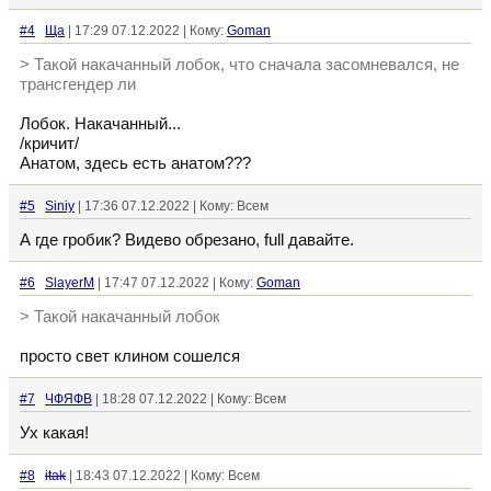
#4
Ща
| 17:29 07.12.2022 | Кому:
Goman
> Такой накачанный лобок, что сначала засомневался, не
трансгендер ли
Лобок. Накачанный...
/кричит/
Анатом, здесь есть анатом???
#5
Siniy
| 17:36 07.12.2022 | Кому: Всем
А где гробик? Видево обрезано, full давайте.
#6
SlayerM
| 17:47 07.12.2022 | Кому:
Goman
> Такой накачанный лобок
просто свет клином сошелся
#7
ЧФЯФВ
| 18:28 07.12.2022 | Кому: Всем
Ух какая!
#8
itak
| 18:43 07.12.2022 | Кому: Всем