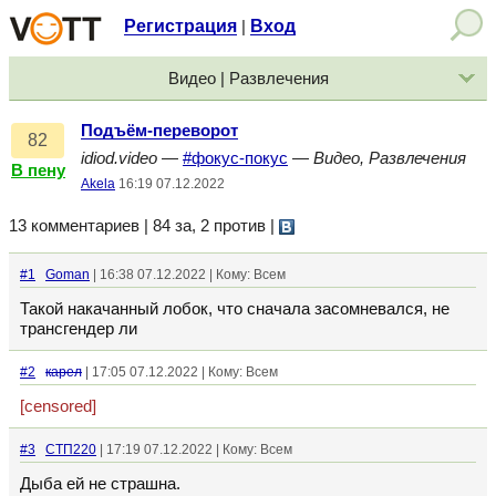
Регистрация
Вход
|
Видео | Развлечения
Подъём-переворот
82
idiod.video
—
#фокус-покус
—
Видео, Развлечения
В пену
Akela
16:19 07.12.2022
13 комментариев | 84 за, 2 против
|
#1
Goman
| 16:38 07.12.2022 | Кому: Всем
Такой накачанный лобок, что сначала засомневался, не
трансгендер ли
#2
кaрел
| 17:05 07.12.2022 | Кому: Всем
[censored]
#3
СТП220
| 17:19 07.12.2022 | Кому: Всем
Дыба ей не страшна.