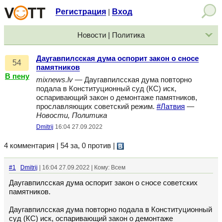
Регистрация
Вход
|
Новости | Политика
Даугавпилсская дума оспорит закон о сносе
54
памятников
В пену
mixnews.lv
— Даугавпилсская дума повторно
подала в Конституционный суд (КС) иск,
оспаривающий закон о демонтаже памятников,
прославляющих советский режим.
#Латвия
—
Новости, Политика
Dmitrij
16:04 27.09.2022
4 комментария | 54 за, 0 против
|
#1
Dmitrij
| 16:04 27.09.2022 | Кому: Всем
Даугавпилсская дума оспорит закон о сносе советских
памятников.
Даугавпилсская дума повторно подала в Конституционный
суд (КС) иск, оспаривающий закон о демонтаже