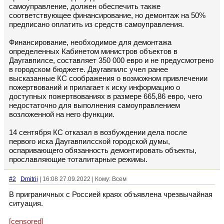
самоуправление, должен обеспечить также
соответствующее финансирование, но демонтаж на 50%
предписано оплатить из средств самоуправления.
Финансирование, необходимое для демонтажа
определенных Кабинетом министров объектов в
Даугавпилсе, составляет 350 000 евро и не предусмотрено
в городском бюджете. Даугавпилс учел ранее
высказанные КС соображения о возможном привлечении
пожертвований и прилагает к иску информацию о
доступных пожертвованиях в размере 665,86 евро, чего
недостаточно для выполнения самоуправлением
возложенной на него функции.
14 сентября КС отказал в возбуждении дела после
первого иска Даугавпилсской городской думы,
оспаривающего обязанность демонтировать объекты,
прославляющие тоталитарные режимы.
#2
Dmitrij
| 16:08 27.09.2022 | Кому: Всем
В приграничных с Россией краях объявлена чрезвычайная
ситуация.
[censored]