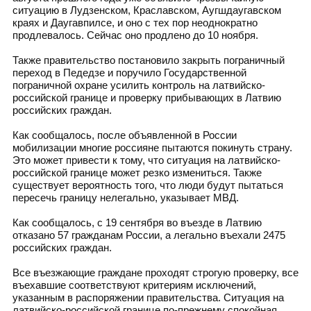
ситуацию в Лудзенском, Краславском, Аугшдаугавском
краях и Даугавпилсе, и оно с тех пор неоднократно
продлевалось. Сейчас оно продлено до 10 ноября.
Также правительство постановило закрыть пограничный
переход в Педедзе и поручило Государственной
пограничной охране усилить контроль на латвийско-
российской границе и проверку прибывающих в Латвию
российских граждан.
Как сообщалось, после объявленной в России
мобилизации многие россияне пытаются покинуть страну.
Это может привести к тому, что ситуация на латвийско-
российской границе может резко измениться. Также
существует вероятность того, что люди будут пытаться
пересечь границу нелегально, указывает МВД.
Как сообщалось, с 19 сентября во въезде в Латвию
отказано 57 гражданам России, а легально въехали 2475
российских граждан.
Все въезжающие граждане проходят строгую проверку, все
въехавшие соответствуют критериям исключений,
указанным в распоряжении правительства. Ситуация на
латвийско-российской границе по-прежнему спокойная,