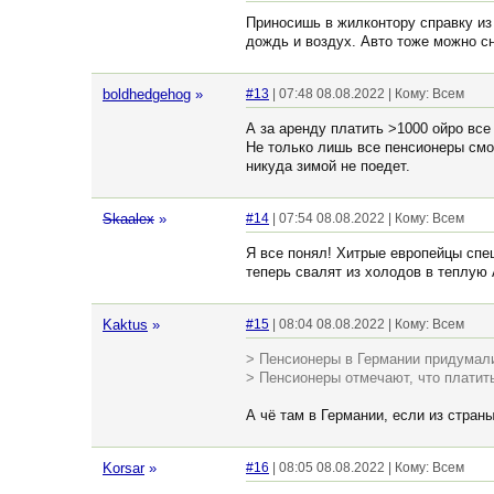
Приносишь в жилконтору справку из 
дождь и воздух. Авто тоже можно с
boldhedgehog
»
#13
| 07:48 08.08.2022 | Кому: Всем
А за аренду платить >1000 ойро все
Не только лишь все пенсионеры смог
никуда зимой не поедет.
Skaalex
»
#14
| 07:54 08.08.2022 | Кому: Всем
Я все понял! Хитрые европейцы спе
теперь свалят из холодов в теплую
Kaktus
»
#15
| 08:04 08.08.2022 | Кому: Всем
> Пенсионеры в Германии придумали
> Пенсионеры отмечают, что платить
А чё там в Германии, если из стра
Korsar
»
#16
| 08:05 08.08.2022 | Кому: Всем