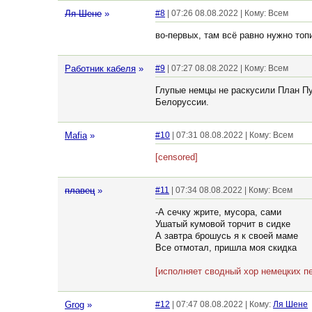
Ля Шене
»
#8
| 07:26 08.08.2022 | Кому: Всем
во-первых, там всё равно нужно топ
Работник кабеля
»
#9
| 07:27 08.08.2022 | Кому: Всем
Глупые немцы не раскусили План Пу
Белоруссии.
Mafia
»
#10
| 07:31 08.08.2022 | Кому: Всем
[censored]
плавец
»
#11
| 07:34 08.08.2022 | Кому: Всем
-А сечку жрите, мусора, сами
Ушатый кумовой торчит в сидке
А завтра брошусь я к своей маме
Все отмотал, пришла моя скидка
[исполняет сводный хор немецких п
Grog
»
#12
| 07:47 08.08.2022 | Кому:
Ля Шене