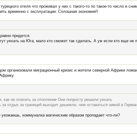
турецкого отеля что проживал у них с такого-то по такое-то число и сни
нять временно с эксплуатации. Сплошная экономия!!
 равно придется.
ут уехать на Юга, мало кто сможет так сделать. А уж если кто еще не 
цом организовали миграционный кризис и жители северной Африки ломан
 Африку.
, как не платить за отопление Они попросту решили уехать
 за отдых за границей выходит дешевле, чем оставаться зимой в Герма
ны уезжаешь, коммуналка магическим образом пропадает что-ли?