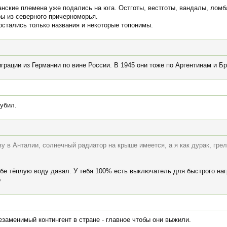
анские племена уже подались на юга. Остготы, вестготы, вандалы, лом
ры из северного причерноморья.
остались только названия и некоторые топонимы.
играции из Германии по вине России. В 1945 они тоже по Аргентинам и Б
убил.
ву в Анталии, солнечный радиатор на крыше имеется, а я как дурак, гре
тебе тёплую воду давал. У тебя 100% есть выключатель для быстрого нагр
о
заменимый контингент в стране - главное чтобы они выжили.