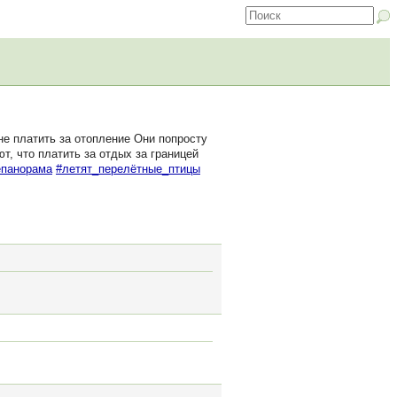
не платить за отопление Они попросту
т, что платить за отдых за границей
епанорама
#летят_перелётные_птицы