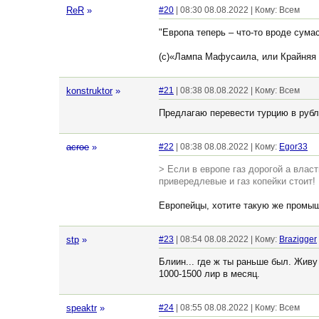
ReR
»
#20
| 08:30 08.08.2022 | Кому: Всем
"Европа теперь – что-то вроде сум
(c)«Лампа Мафусаила, или Крайняя 
konstruktor
»
#21
| 08:38 08.08.2022 | Кому: Всем
Предлагаю перевести турцию в рубл
acroe
»
#22
| 08:38 08.08.2022 | Кому:
Egor33
> Если в европе газ дорогой а влас
привередлевые и газ копейки стоит!
Европейцы, хотите такую же промышл
stp
»
#23
| 08:54 08.08.2022 | Кому:
Brazigger
Блиин... где ж ты раньше был. Живу
1000-1500 лир в месяц.
speaktr
»
#24
| 08:55 08.08.2022 | Кому: Всем