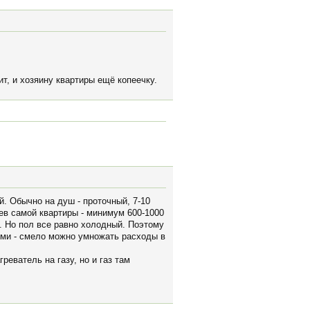
т, и хозяину квартиры ещё копеечку.
й. Обычно на душ - проточный, 7-10
рев самой квартиры - минимум 600-1000
а. Но пол все равно холодный. Поэтому
тьми - смело можно умножать расходы в
реватель на газу, но и газ там