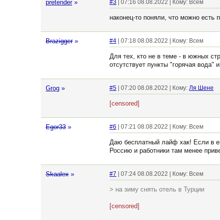
pretender
»
#3
| 07:16 08.08.2022 | Кому: Всем
наконец-то поняли, что можно есть
Brazigger
»
#4
| 07:18 08.08.2022 | Кому: Всем
Для тех, кто не в теме - в южных 
отсутствует пункты "горячая вода" и
Grog
»
#5
| 07:20 08.08.2022 | Кому:
Ля Шене
[censored]
Egor33
»
#6
| 07:21 08.08.2022 | Кому: Всем
Даю бесплатный лайф хак! Если в е
Россию и работники там менее приве
Skaalex
»
#7
| 07:24 08.08.2022 | Кому: Всем
> на зиму снять отель в Турции
[censored]