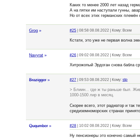
Каких то менее 2000 лет назад герм
А на пятки им наступали гунны, ава
Но от всех этих германских племён 
Grog
»
#25
| 08:58 08.08.2022 | Кому: Всем
Кстати, это уже не первая волна эм
Navyrat
»
#26
| 09:02 08.08.2022 | Кому: Всем
Хитрожопый Эрдоган снова бабла ср
Brazigger
»
#27
| 09:53 08.08.2022 | Кому:
stp
> Блиин... где ж ты раньше был. Жи
1000-1500 лир в месяц.
Скорее всего, этот радиатор и так 
средиземноморских странах принят
Ququmber
»
#28
| 10:02 08.08.2022 | Кому: Всем
Ну пенсионеры это конечно самый не