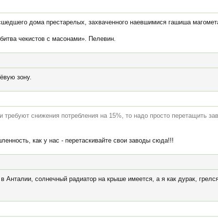
асшедшего дома престарелых, захваченного наевшимися гашиша магомет
битва чекистов с масонами». Пелевин.
ёвую зону.
ти требуют снижения потребления на 15%, то надо просто перетащить за
енность, как у нас - перетаскивайте свои заводы сюда!!!
 в Анталии, солнечный радиатор на крыше имеется, а я как дурак, грелс