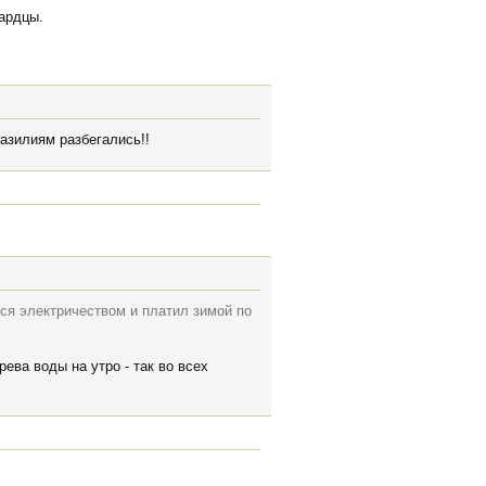
бардцы.
разилиям разбегались!!
лся электричеством и платил зимой по
ева воды на утро - так во всех