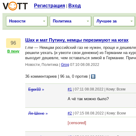
Регистрация
Вход
|
Новости
Политика
Лучшее за
Шах и мат Путину, немцы перезимуют на югах
96
t.me
— Немцам российский газ не нужен, проще и дешевле н
В пену
решили уехать (и увезти свои денежки) из Германии на кур
выходит дешевле, чем оставаться зимой в Германии. Прич
Новости, Политика
|
Grog
07:10 08.08.2022
36 комментариев | 96 за, 0 против
|
Egor33
»
#1
| 07:11 08.08.2022 | Кому: Всем
А чё так можно было?
Ля Шене
»
#2
| 07:15 08.08.2022 | Кому: Всем
[censored]