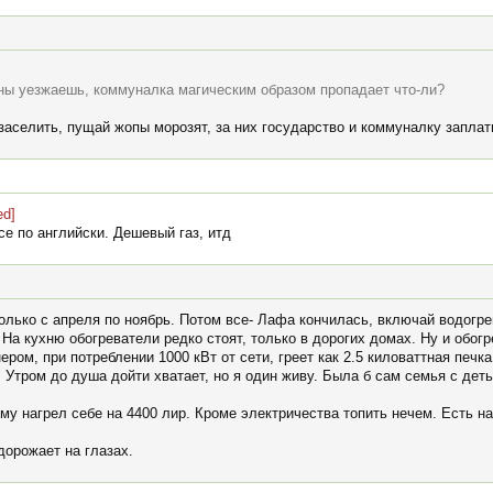
раны уезжаешь, коммуналка магическим образом пропадает что-ли?
заселить, пущай жопы морозят, за них государство и коммуналку заплати
ed]
е по английски. Дешевый газ, итд
только с апреля по ноябрь. Потом все- Лафа кончилась, включай водогре
. На кухню обогреватели редко стоят, только в дорогих домах. Ну и обог
ром, при потреблении 1000 кВт от сети, греет как 2.5 киловаттная печк
т. Утром до душа дойти хватает, но я один живу. Была б сам семья с де
у нагрел себе на 4400 лир. Кроме электричества топить нечем. Есть наг
дорожает на глазах.