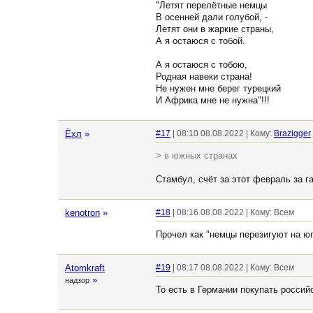
"Летят перелётные немцы
В осенней дали голубой, -
Летят они в жаркие страны,
А я остаюся с тобой.
А я остаюся с тобою,
Родная навеки страна!
Не нужен мне берег турецкий
И Африка мне не нужна"!!!
Ёхл
»
#17
| 08:10 08.08.2022 | Кому:
Brazigger
> в южных странах
Стамбул, счёт за этот февраль за га
kenotron
»
#18
| 08:16 08.08.2022 | Кому: Всем
Прочел как "немцы перезигуют на ю
Atomkraft
#19
| 08:17 08.08.2022 | Кому: Всем
»
надзор
То есть в Германии покупать россий