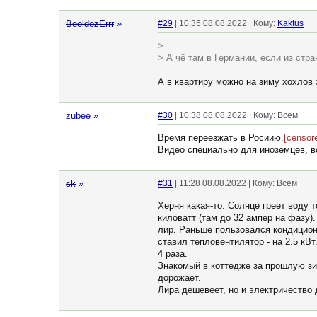
BooldozErrr
»
#29
| 10:35 08.08.2022 | Кому:
Kaktus
>
> А чё там в Германии, если из ст
А в квартиру можно на зиму хохлов 
zubee
»
#30
| 10:38 08.08.2022 | Кому: Всем
Время переезжать в Росиию.
[censor
Видео специально для иноземцев, вс
sk
»
#31
| 11:28 08.08.2022 | Кому: Всем
Херня какая-то. Солнце греет воду 
киловатт (там до 32 ампер на фазу)
лир. Раньше пользовался кондиционе
ставил тепловентилятор - на 2.5 кВ
4 раза.
Знакомый в коттедже за прошлую зим
дорожает.
Лира дешевеет, но и электричество 