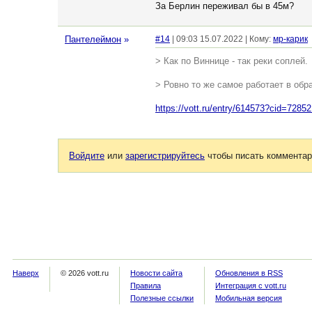
За Берлин переживал бы в 45м?
Пантелеймон
»
#14
| 09:03 15.07.2022 | Кому:
мр-карик
> Как по Виннице - так реки соплей.
> Ровно то же самое работает в обра
https://vott.ru/entry/614573?cid=7285
Войдите
или
зарегистрируйтесь
чтобы писать комментар
Наверх
© 2026 vott.ru
Новости сайта
Обновления в RSS
Правила
Интеграция с vott.ru
Полезные ссылки
Мобильная версия