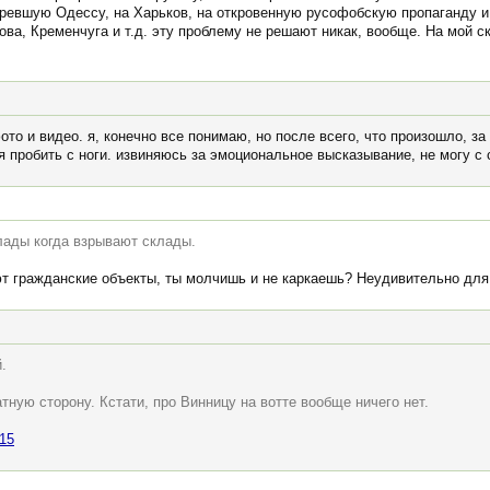
оревшую Одессу, на Харьков, на откровенную русофобскую пропаганду и
а, Кременчуга и т.д. эту проблему не решают никак, вообще. На мой с
то и видео. я, конечно все понимаю, но после всего, что произошло, за
ся пробить с ноги. извиняюсь за эмоциональное высказывание, не могу с
клады когда взрывают склады.
ют гражданские объекты, ты молчишь и не каркаешь? Неудивительно для
.
тную сторону. Кстати, про Винницу на вотте вообще ничего нет.
215