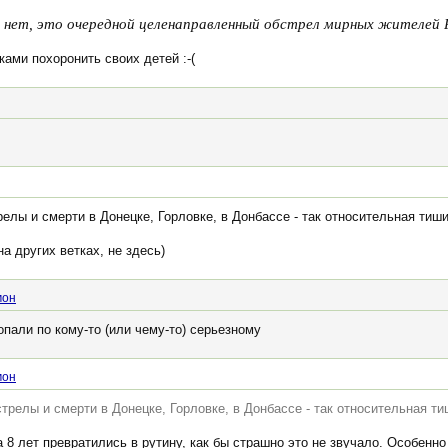
 нет, это очередной целенаправленный обстрел мирных жителей 
ами похоронить своих детей :-(
лы и смерти в Донецке, Горловке, в Донбассе - так относительная тиши
а других ветках, не здесь)
мон
опали по кому-то (или чему-то) серьезному
мон
релы и смерти в Донецке, Горловке, в Донбассе - так относительная ти
 8 лет превратились в рутину, как бы страшно это не звучало. Особенно 