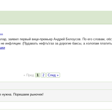
..
ллар, заявил первый вице-премьер Андрей Белоусов. По его словам, обс
а не инфляции. (Прдавать нефть\газ за дорогие баксы, а холопам плати
шки
« Пред
1
2
След »
е нужна. Порешаем рыночек!