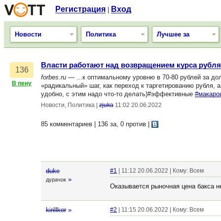
Регистрация
Вход
|
Новости
Политика
Лучшее за
Власти работают над возвращением курса рубля.
136
forbes.ru
— ...к оптимальному уровню в 70-80 рублей за до
В пену
«радикальный» шаг, как переход к таргетированию рубля, 
удобно, с этим надо что-то делать)#эффективные
#макаро
Новости, Политика
|
zjuka
11:02 20.06.2022
85 комментариев | 136 за, 0 против
|
duke
#1
| 11:12 20.06.2022 | Кому: Всем
»
дурачок
Оказывается рыночная цена бакса н
kirillkor
»
#2
| 11:15 20.06.2022 | Кому: Всем