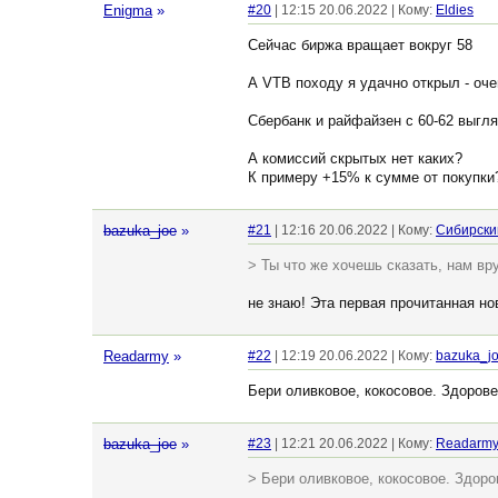
Enigma
»
#20
| 12:15 20.06.2022 | Кому:
Eldies
Сейчас биржа вращает вокруг 58
А VTB походу я удачно открыл - оч
Сбербанк и райфайзен с 60-62 выгля
А комиссий скрытых нет каких?
К примеру +15% к сумме от покупки
bazuka_joe
»
#21
| 12:16 20.06.2022 | Кому:
Сибирски
> Ты что же хочешь сказать, нам в
не знаю! Эта первая прочитанная н
Readarmy
»
#22
| 12:19 20.06.2022 | Кому:
bazuka_j
Бери оливковое, кокосовое. Здоров
bazuka_joe
»
#23
| 12:21 20.06.2022 | Кому:
Readarm
> Бери оливковое, кокосовое. Здор