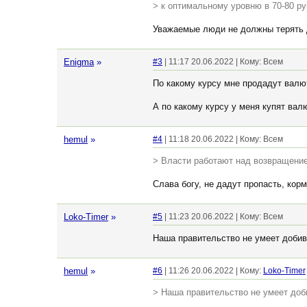
> к оптимальному уровню в 70-80 р
Уважаемые люди не должны терять
Enigma
»
#3
| 11:17 20.06.2022 | Кому: Всем
По какому курсу мне продадут валю
А по какому курсу у меня купят вал
hemul
»
#4
| 11:18 20.06.2022 | Кому: Всем
> Власти работают над возвращение
Слава богу, не дадут пропасть, кор
Loko-Timer
»
#5
| 11:23 20.06.2022 | Кому: Всем
Наша правительство не умеет добива
hemul
»
#6
| 11:26 20.06.2022 | Кому:
Loko-Timer
> Наша правительство не умеет доб