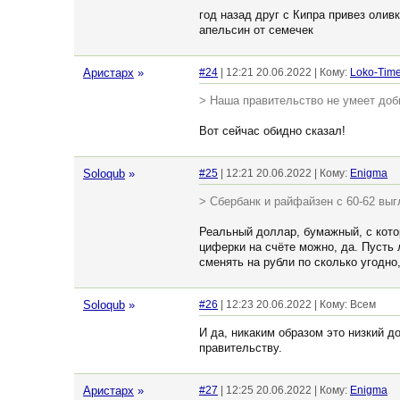
год назад друг с Кипра привез олив
апельсин от семечек
Аристарх
»
#24
| 12:21 20.06.2022 | Кому:
Loko-Time
> Наша правительство не умеет доби
Вот сейчас обидно сказал!
Soloqub
»
#25
| 12:21 20.06.2022 | Кому:
Enigma
> Сбербанк и райфайзен с 60-62 выг
Реальный доллар, бумажный, с котор
циферки на счёте можно, да. Пусть 
сменять на рубли по сколько угодно
Soloqub
»
#26
| 12:23 20.06.2022 | Кому: Всем
И да, никаким образом это низкий д
правительству.
Аристарх
»
#27
| 12:25 20.06.2022 | Кому:
Enigma