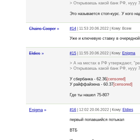
> Открываешь какой банк РФ, нууу 
Это называется стоп-курс. У кого на
Chains Cooper
»
#14
| 11:53 20.06.2022 | Кому: Всем
Уже и ключевую ставку в очередной 
Eldies
»
#15
| 11:55 20.06.2022 | Кому:
Enigma
> А на местах в РФ утверждают, "ре
> Открываешь какой банк РФ, нууу 7
У сбербанка - 62.36
[censored]
У райффайзена - 60.37
[censored]
Где ты нашел 75-80?
Enigma
»
#16
| 12:02 20.06.2022 | Кому:
Eldies
первый попавшийся потыкал
ВТБ