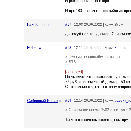
И разговор был не вчера.
И про "80" это мне с российских пр
bazuka_joe
»
#17
| 12:08 20.06.2022 | Кому: Всем
да похуй на этот доллар. Сливочное
Eldies
»
#18
| 12:11 20.06.2022 | Кому:
Enigma
> первый попавшийся потыкал
> ВТБ
[censored]
По умолчанию показывает курс для
72 рубля за наличный доллар, 59 за
С того момента, как в страну запре
Сибирский Кошак
»
#19
| 12:14 20.06.2022 | Кому:
bazuka_j
> Сливочное масло %82 стоит уже 2
Ты что же хочешь сказать, нам вру