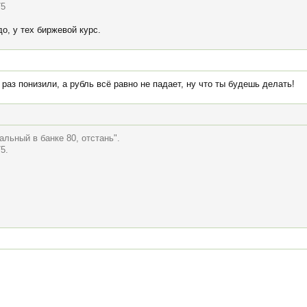
75
до, у тех биржевой курс.
раз понизили, а рубль всё равно не падает, ну что ты будешь делать!
альный в банке 80, отстань".
5.