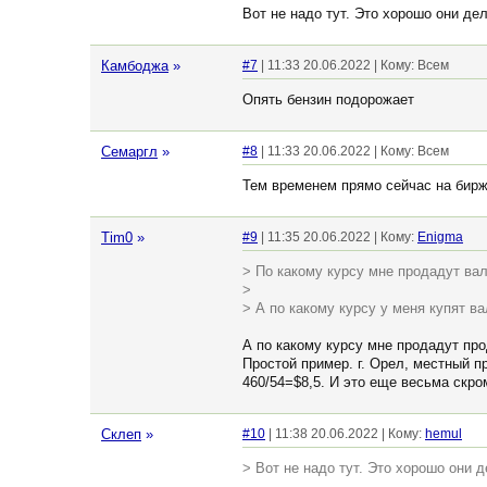
Вот не надо тут. Это хорошо они де
Камбоджа
»
#7
| 11:33 20.06.2022 | Кому: Всем
Опять бензин подорожает
Семаргл
»
#8
| 11:33 20.06.2022 | Кому: Всем
Тем временем прямо сейчас на бирж
Tim0
»
#9
| 11:35 20.06.2022 | Кому:
Enigma
> По какому курсу мне продадут ва
>
> А по какому курсу у меня купят в
А по какому курсу мне продадут про
Простой пример. г. Орел, местный 
460/54=$8,5. И это еще весьма скро
Склеп
»
#10
| 11:38 20.06.2022 | Кому:
hemul
> Вот не надо тут. Это хорошо они 