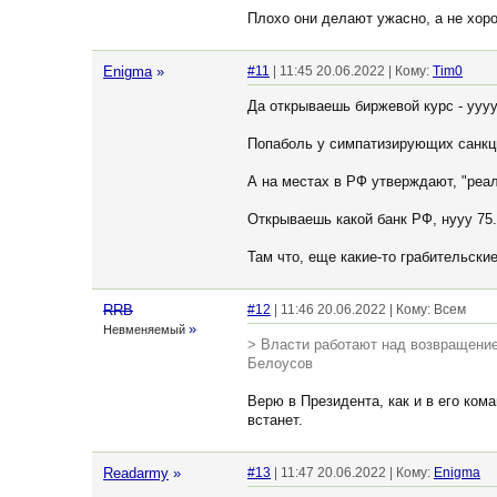
Плохо они делают ужасно, а не хоро
Enigma
»
#11
| 11:45 20.06.2022 | Кому:
Tim0
Да открываешь биржевой курс - ууу
Попаболь у симпатизирующих санкци
А на местах в РФ утверждают, "реал
Открываешь какой банк РФ, нууу 75.
Там что, еще какие-то грабительски
RRB
#12
| 11:46 20.06.2022 | Кому: Всем
»
Невменяемый
> Власти работают над возвращение
Белоусов
Верю в Президента, как и в его кома
встанет.
Readarmy
»
#13
| 11:47 20.06.2022 | Кому:
Enigma