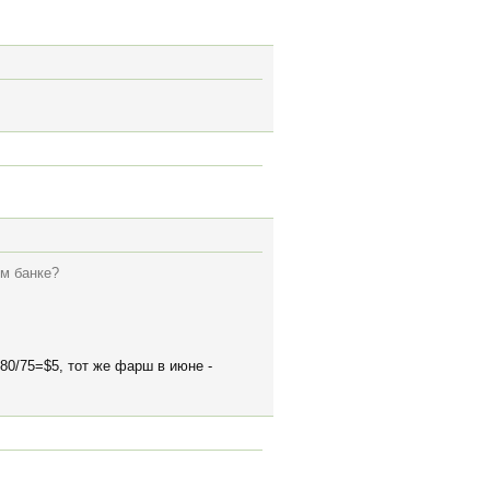
ем банке?
80/75=$5, тот же фарш в июне -