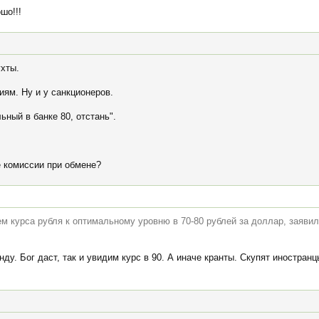
шо!!!
ухты.
ям. Ну и у санкционеров.
ьный в банке 80, отстань".
е комиссии при обмене?
м курса рубля к оптимальному уровню в 70-80 рублей за доллар, заяви
нду. Бог даст, так и увидим курс в 90. А иначе кранты. Скупят иностран