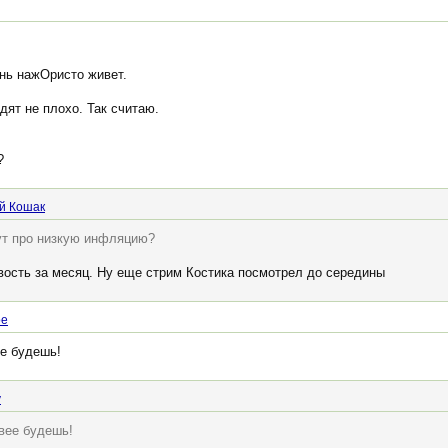
ень нажОристо живет.
дят не плохо. Так считаю.
?
й Кошак
рут про низкую инфляцию?
овость за месяц. Ну еще стрим Костика посмотрел до середины
oe
ее будешь!
y
овее будешь!