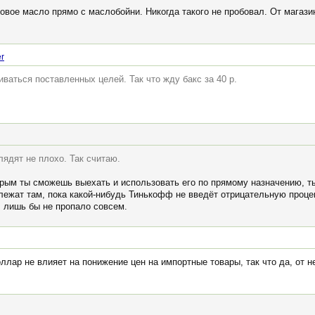
ковое масло прямо с маслобойни. Никогда такого не пробовал. От магаз
r
ваться поставленных целей. Так что жду бакс за 40 р.
лядят не плохо. Так считаю.
ым ты сможешь выехать и использовать его по прямому назначению, ты 
лежат там, пока какой-нибудь Тинькофф не введёт отрицательную процен
, лишь бы не пропало совсем.
оллар не влияет на понижение цен на импортные товары, так что да, от н