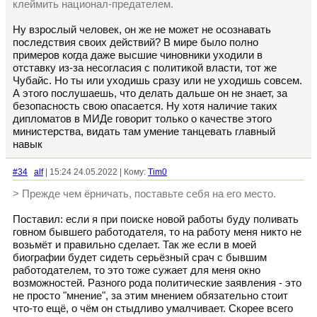
клеймить национал-предателем.
Ну взрослый человек, он же не может не осознавать
последствия своих действий? В мире было полно
примеров когда даже высшие чиновники уходили в
отставку из-за несогласия с политикой власти, тот же
Чубайс. Но ты или уходишь сразу или не уходишь совсем.
А этого послушаешь, что делать дальше он не знает, за
безопасность свою опасается. Ну хотя наличие таких
дипломатов в МИДе говорит только о качестве этого
министерства, видать там умение танцевать главный
навык
#34
alf
| 15:24 24.05.2022 | Кому:
Tim0
> Прежде чем ёрничать, поставьте себя на его место.
Поставил: если я при поиске новой работы буду поливать
говном бывшего работодателя, то на работу меня никто не
возьмёт и правильно сделает. Так же если в моей
биографии будет сидеть серьёзный срач с бывшим
работодателем, то это тоже сужает для меня окно
возможностей. Разного рода политические заявления - это
не просто "мнение", за этим мнением обязательно стоит
что-то ещё, о чём он стыдливо умалчивает. Скорее всего