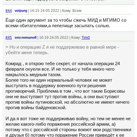
#44
volpurg
| 16:15 24.05.2022 | Кому: Всем
Ёще один аргумент за то чтобы сжечь МИД и МГИМО со
всеми обитателями,а пепелище засыпать солью.
#45
eric.romanoff
| 16:19 24.05.2022 | Кому:
Tim0
> Но и операцию Z я не поддерживаю в равной мере -
убейте меня теперь.
Комрад , я открою тебе секрет, от начала операции 24
февраля охуели все. И не только у тебя много чего
накрылось медным тазом.
Более того ни один нормальный человек не может
выступать в поддержку военного пути решения
противоречий. Проблема в том , что вот такие Борисовы
они не выступают тут против войны, а они выступают
против войны путиновской, но абсолютно не имеют ничего
против войны байденовской.
И да я вот тоже не поддерживаю войну, но тем не менее не
желаю какого-либо поражения российской армии, а)
потому что с российской стороны воюют мои родственники
и друзья б) потому что поражение России приведёт к ее