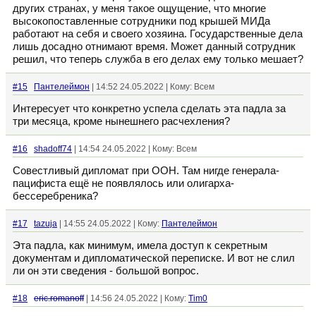
других странах, у меня такое ощущение, что многие
высокопоставленные сотрудники под крышей МИДа
работают на себя и своего хозяина. Государственные дела
лишь досадно отнимают время. Может данный сотрудник
решил, что теперь служба в его делах ему только мешает?
#15
Пантелеймон
| 14:52 24.05.2022 | Кому: Всем
Интересует что конкретно успела сделать эта падла за
три месяца, кроме нынешнего расчехления?
#16
shadoff74
| 14:54 24.05.2022 | Кому: Всем
Совестливый дипломат при ООН. Там нигде генерала-
пацифиста ещё не появлялось или олигарха-
бессеребреника?
#17
tazuja
| 14:55 24.05.2022 | Кому:
Пантелеймон
Эта падла, как минимум, имела доступ к секретным
документам и дипломатической переписке. И вот не слил
ли он эти сведения - большой вопрос.
#18
eric.romanoff
| 14:56 24.05.2022 | Кому:
Tim0