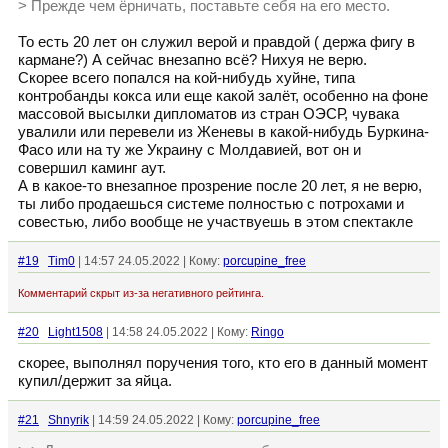
> Прежде чем ёрничать, поставьте себя на его место.
То есть 20 лет он служил верой и правдой ( держа фигу в
кармане?) А сейчас внезапно всё? Нихуя не верю.
Скорее всего попался на кой-нибудь хуйне, типа
контробанды кокса или еще какой залёт, особенно на фоне
массовой высылки дипломатов из стран ОЭСР, чувака
увалили или перевели из Женевы в какой-нибудь Буркина-
Фасо или на ту же Украину с Молдавией, вот он и
совершил каминг аут.
А в какое-то внезапное прозрение после 20 лет, я не верю,
ты либо продаешься системе полностью с потрохами и
совестью, либо вообще не участвуешь в этом спектакле
#19
Tim0
| 14:57 24.05.2022 | Кому:
porcupine_free
Комментарий скрыт из-за негативного рейтинга.
#20
Light1508
| 14:58 24.05.2022 | Кому:
Ringo
скорее, выполнял поручения того, кто его в данный момент
купил/держит за яйца.
#21
Shnyrik
| 14:59 24.05.2022 | Кому:
porcupine_free