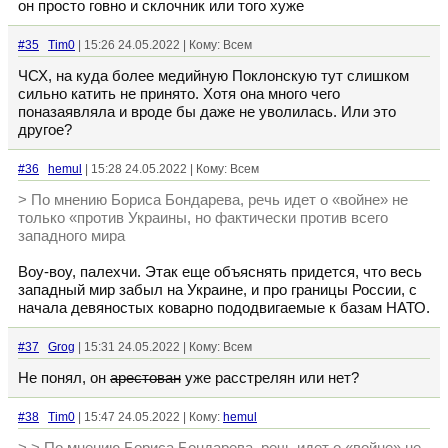
он просто говно и склочник или того хуже
#35
Tim0
| 15:26 24.05.2022 | Кому: Всем
ЧСХ, на куда более медийную Поклонскую тут слишком
сильно катить не принято. Хотя она много чего
поназаявляла и вроде бы даже не уволилась. Или это
другое?
#36
hemul
| 15:28 24.05.2022 | Кому: Всем
> По мнению Бориса Бондарева, речь идет о «войне» не
только «против Украины, но фактически против всего
западного мира
Воу-воу, палехчи. Этак еще объяснять придется, что весь
западный мир забыл на Украине, и про границы России, с
начала девяностых коварно пододвигаемые к базам НАТО.
#37
Grog
| 15:31 24.05.2022 | Кому: Всем
Не понял, он
арестован
уже расстрелян или нет?
#38
Tim0
| 15:47 24.05.2022 | Кому:
hemul