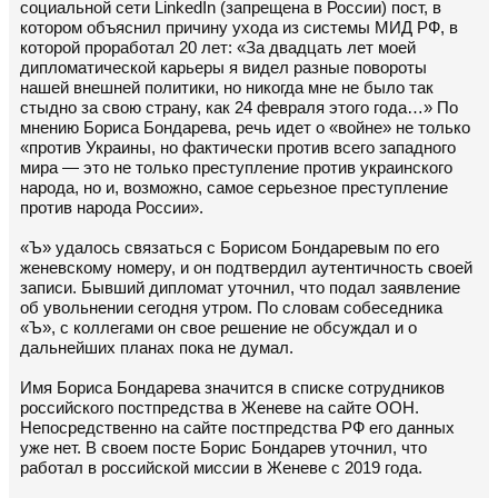
социальной сети LinkedIn (запрещена в России) пост, в
котором объяснил причину ухода из системы МИД РФ, в
которой проработал 20 лет: «За двадцать лет моей
дипломатической карьеры я видел разные повороты
нашей внешней политики, но никогда мне не было так
стыдно за свою страну, как 24 февраля этого года…» По
мнению Бориса Бондарева, речь идет о «войне» не только
«против Украины, но фактически против всего западного
мира — это не только преступление против украинского
народа, но и, возможно, самое серьезное преступление
против народа России».
«Ъ» удалось связаться с Борисом Бондаревым по его
женевскому номеру, и он подтвердил аутентичность своей
записи. Бывший дипломат уточнил, что подал заявление
об увольнении сегодня утром. По словам собеседника
«Ъ», с коллегами он свое решение не обсуждал и о
дальнейших планах пока не думал.
Имя Бориса Бондарева значится в списке сотрудников
российского постпредства в Женеве на сайте ООН.
Непосредственно на сайте постпредства РФ его данных
уже нет. В своем посте Борис Бондарев уточнил, что
работал в российской миссии в Женеве с 2019 года.