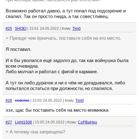
Возможно работал давно, а тут попал под подозрение и
свалил. Так он просто гнида, а так совестливец.
#25
SHOEI
| 15:01 24.05.2022 | Кому:
Tim0
> Прежде чем ёрничать, поставьте себя на его место.
Я поставил.
И я бы уволился ещё задолго до, так как войнушка была
всем очевидна.
Либо молчал и работал с фигой в кармане.
А тут он либо дурачок и ни о чём не догадывался, либо
попытался остаться при должности, но спалился.
#26
endemic
| 15:03 24.05.2022 | Кому:
Tim0
ээх, щас бы поставить себя на место мгимнюка
#27
Light1508
| 15:05 24.05.2022 | Кому:
CoPBaHeu
> А почему она запрещена?