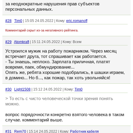
за неоднократные нарушения прав субъектов
персональных данных.
#28
Tim0
| 15:05 24.05.2022 | Кому:
eric.romanoff
Комментарий скрыт из-за негативного рейтинга.
#29
Atomkraft
| 15:11 24.05.2022 | Кому: Всем
Устроился мужик на работу пожарником. Через месяц
встречает друга, тот спрашивает как работается.
- Ты знаешь, неплохо. Зарплата приличная, платят
вовремя, паек, обмундирование...
Опять же, ребята хорошие подобрались, в шашки играем,
в домино... Но б..., как пожар, так хоть увольняйся!
#30
Light1508
| 15:12 24.05.2022 | Кому:
Tim0
> То есть с чисто человеческой точки зрения понять
можно.
вопрос порядочности конкретно взятого человека в таком
случае. комментарий выше.
#31
Rem70
| 15:14 24.05.2022 | Кому:
Работник кабеля