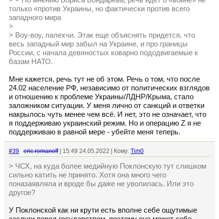
> > По мнению Бориса Бондарева, речь идет о «войне» не
только «против Украины, но фактически против всего
западного мира
>
> Воу-воу, палехчи. Этак еще объяснять придется, что
весь западный мир забыл на Украине, и про границы
России, с начала девяностых коварно пододвигаемые к
базам НАТО.
Мне кажется, речь тут не об этом. Речь о том, что после
24.02 население РФ, независимо от политических взглядов
и отношению к проблеме Украины/ЛДНР/Крыма, стало
заложником ситуации. У меня лично от санкций и ответки
накрылось чуть менее чем всё. И нет, это не означает, что
я поддерживаю украинский режим. Но и операцию Z я не
поддерживаю в равной мере - убейте меня теперь.
#39
eric.romanoff
| 15:49 24.05.2022 | Кому:
Tim0
> ЧСХ, на куда более медийную Поклонскую тут слишком
сильно катить не принято. Хотя она много чего
поназаявляла и вроде бы даже не уволилась. Или это
другое?
У Поклонской как ни крути есть вполне себе ощутимые