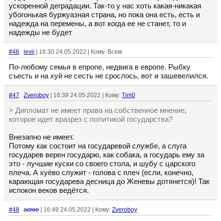
ускоренной деградации. Так-то у нас хоть какая-никакая
убогонькая буржуазная страна, но пока она есть, есть и
надежда на перемены, а вот когда ее не станет, то и
надежды не будет
#46
levii
| 16:30 24.05.2022 | Кому: Всем
По-любому семья в епропе, недвига в европе. Рыбку
съесть и на хуй не сесть не срослось, вот и зашевелился.
#47
Zveroboy
| 16:39 24.05.2022 | Кому:
Tim0
> Дипломат не имеет права на собственное мнение,
которое идет вразрез с политикой государства?
Внезапно не имеет.
Потому как состоит на государевой службе, а слуга
государев верен государю, как собака, а государь ему за
это - лучшие куски со своего стола, и шубу с царского
плеча. А хуёво служит - голова с плеч (если, конечно,
карающая государева десница до Женевы дотянется)! Так
испокон веков ведётся.
#48
acroe
| 16:49 24.05.2022 | Кому:
Zveroboy