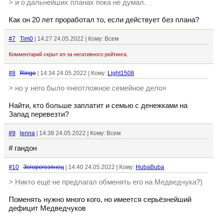
> и о дальнейших планах пока не думал.
Как он 20 лет проработал то, если действует без плана?
#7
Tim0
| 14:27 24.05.2022 | Кому: Всем
Комментарий скрыт из-за негативного рейтинга.
#8
Ringo
| 14:34 24.05.2022 | Кому:
Light1508
> но у него было «неотложное семейное дело»
Найти, кто больше заплатит и семью с денежками на
Запад перевезти?
#9
lenna
| 14:38 24.05.2022 | Кому: Всем
# гандон
#10
Зогорогозянец
| 14:40 24.05.2022 | Кому:
HubaBuba
> Никто ещё не предлагал обменять его на Медведчука?)
Поменять нужно много кого, но имеется серьёзнейший
дефицит Медведчуков