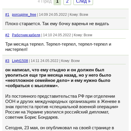
« Пред
1
2
След »
#1
porcupine_free
| 14:09 24.05.2022 | Кому: Всем
Плохо старается. Так ему бочку варенья не видать
#2
Работник кабеля
| 14:10 24.05.2022 | Кому: Всем
Три месяца терпел. Терпел-терпел, терпел-терпел и
нистерпел!
#3
Light1508
| 14:11 24.05.2022 | Кому: Всем
он написал, что ему стыдно и он должен был
уволиться еще три месяца назад, но у него было
«неотложное семейное дело» и ему нужно было
«собраться с мыслями».
Из постоянного представительства РФ при отделении
ООН и других международных организациях в Женеве в
знак протеста против «специальной военной операции»
России на Украине уволился российский дипломат,
советник Борис Бондарев.
Сегодня, 23 мая, он опубликовал на своей странице в