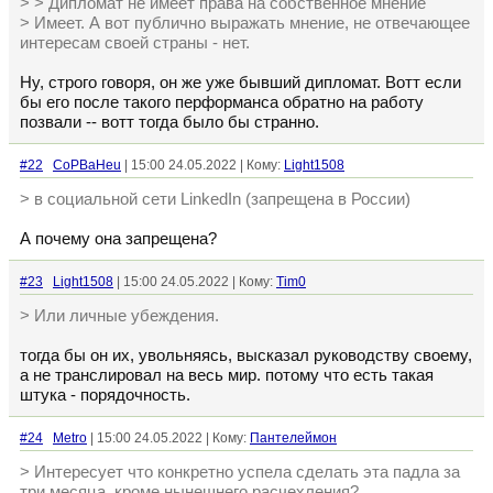
> > Дипломат не имеет права на собственное мнение
> Имеет. А вот публично выражать мнение, не отвечающее
интересам своей страны - нет.
Ну, строго говоря, он же уже бывший дипломат. Вотт если
бы его после такого перформанса обратно на работу
позвали -- вотт тогда было бы странно.
#22
CoPBaHeu
| 15:00 24.05.2022 | Кому:
Light1508
> в социальной сети LinkedIn (запрещена в России)
А почему она запрещена?
#23
Light1508
| 15:00 24.05.2022 | Кому:
Tim0
> Или личные убеждения.
тогда бы он их, увольняясь, высказал руководству своему,
а не транслировал на весь мир. потому что есть такая
штука - порядочность.
#24
Metro
| 15:00 24.05.2022 | Кому:
Пантелеймон
> Интересует что конкретно успела сделать эта падла за
три месяца, кроме нынешнего расчехления?