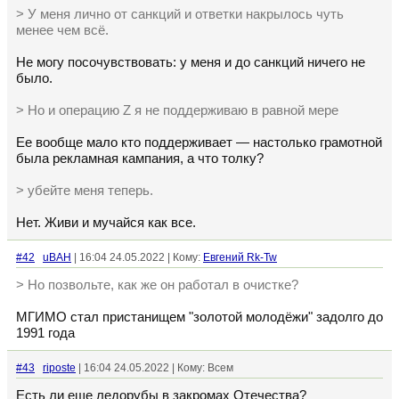
> У меня лично от санкций и ответки накрылось чуть
менее чем всё.
Не могу посочувствовать: у меня и до санкций ничего не
было.
> Но и операцию Z я не поддерживаю в равной мере
Ее вообще мало кто поддерживает — настолько грамотной
была рекламная кампания, а что толку?
> убейте меня теперь.
Нет. Живи и мучайся как все.
#42
uBAH
| 16:04 24.05.2022 | Кому:
Евгений Rk-Tw
> Но позвольте, как же он работал в очистке?
МГИМО стал пристанищем "золотой молодёжи" задолго до
1991 года
#43
riposte
| 16:04 24.05.2022 | Кому: Всем
Есть ли еще ледорубы в закромах Отечества?