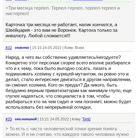
>Три месяца терпел. Терпел-терпел, терпел-терпел и
нистерпел!
Карточка три месяца не работает, налик кончился, а
Швейцария - это вам не Воронеж. Картоха только за
инвалюту. Любой сломается!!!
#32
endemic
| 15:15 24.05.2022 | Кому: Всем
Народ, а чего вы собственно удивляетесь/негодуете?
Конкретно этот персонаж скорее всего вполне разбирался
что и к чему, пока было выгодно сосать, лизать и
подмахивать хозяину с курицей-мутантом, он ровно это и
делал, стало интереснее двигаться в другом направлении,
он сменил хозяина. Кого он предал? Да никого, быть
бездумно верным приватизаторам как минимум глупо, еще
глупее надеяться, что специалиста в том, чтобы
разбираться кто на чем сидит и чем погоняет, можно будет
использовать без непрерывной оглядки.
#33
eric.romanoff
| 15:21 24.05.2022 | Кому:
Tim0
> То есть с чисто человеческой точки зрения понять
можно. И я не считаю, что каждого такого человека нужно