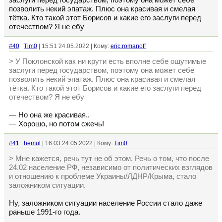
заслуги перед государством, поэтому она может себе
позволить некий эпатаж. Плюс она красивая и смелая
тётка. Кто такой этот Борисов и какие его заслуги перед
отечеством? Я не ебу
#40
Tim0
| 15:51 24.05.2022 | Кому:
eric.romanoff
> У Поклонской как ни крути есть вполне себе ощутимые
заслуги перед государством, поэтому она может себе
позволить некий эпатаж. Плюс она красивая и смелая
тётка. Кто такой этот Борисов и какие его заслуги перед
отечеством? Я не ебу
— Но она же красивая..
— Хорошо, но потом сжечь!
#41
hemul
| 16:03 24.05.2022 | Кому:
Tim0
> Мне кажется, речь тут не об этом. Речь о том, что после
24.02 население РФ, независимо от политических взглядов
и отношению к проблеме Украины/ЛДНР/Крыма, стало
заложником ситуации.
Ну, заложником ситуации население России стало даже
раньше 1991-го года.