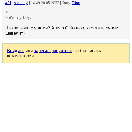
#31
sivolapyj
| 14:49 20.05.2022 | Кому:
Pifon
>
> it's my boy.
Что за жопа с ушами? Алиса О'Коннор, что-ли плечами
шевелит?
Войдите
или
зарегистрируйтесь
чтобы писать
комментарии.