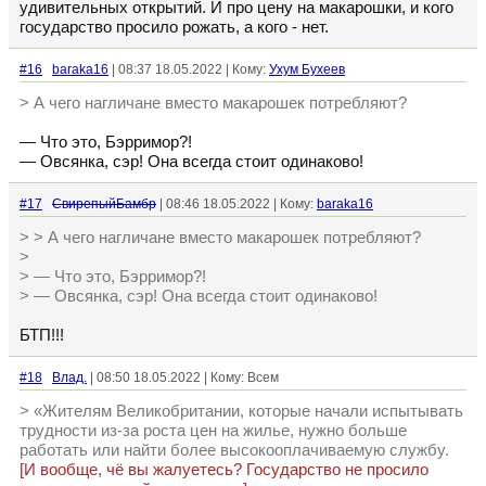
удивительных открытий. И про цену на макарошки, и кого
государство просило рожать, а кого - нет.
#16
baraka16
| 08:37 18.05.2022 | Кому:
Ухум Бухеев
> А чего нагличане вместо макарошек потребляют?
— Что это, Бэрримор?!
— Овсянка, сэр! Она всегда стоит одинаково!
#17
СвирепыйБамбр
| 08:46 18.05.2022 | Кому:
baraka16
> > А чего нагличане вместо макарошек потребляют?
>
> — Что это, Бэрримор?!
> — Овсянка, сэр! Она всегда стоит одинаково!
БТП!!!
#18
Влад.
| 08:50 18.05.2022 | Кому: Всем
> «Жителям Великобритании, которые начали испытывать
трудности из-за роста цен на жилье, нужно больше
работать или найти более высокооплачиваемую службу.
[И вообще, чё вы жалуетесь? Государство не просило