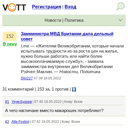
Регистрация
Вход
|
Новости | Политика
Замминистра МВД Британии дала дельный
152
совет
В пену
t.me
— «Жителям Великобритании, которые начали
испытывать трудности из-за роста цен на жилье,
нужно больше работать или найти более
высокооплачиваемую службу», - заявила
замминистра внутренних дел Великобритании
Рэйчел Маклин. —
Новости, Политика
Dliv227
07:39 18.05.2022
31 комментарий | 153 за, 1 против
|
#1
Ухум Бухеев
| 07:40 18.05.2022 | Кому: Всем
А чего нагличане вместо макарошек потребляют?
#2
Alfa-Foxtrot
| 07:42 18.05.2022 | Кому: Всем