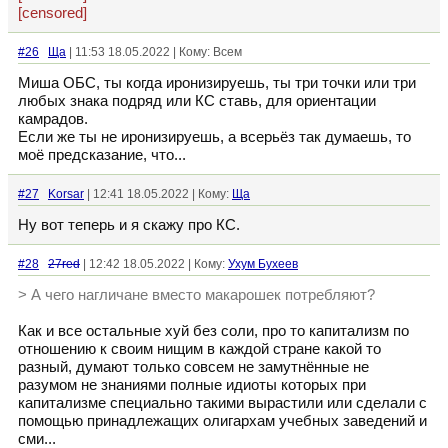
[censored]
#26
Ща
| 11:53 18.05.2022 | Кому: Всем
Миша ОБС, ты когда иронизируешь, ты три точки или три
любых знака подряд или КС ставь, для ориентации
камрадов.
Если же ты не иронизируешь, а всерьёз так думаешь, то
моё предсказание, что...
#27
Korsar
| 12:41 18.05.2022 | Кому:
Ща
Ну вот теперь и я скажу про КС.
#28
27red
| 12:42 18.05.2022 | Кому:
Ухум Бухеев
> А чего нагличане вместо макарошек потребляют?
Как и все остальные хуй без соли, про то капитализм по
отношению к своим нищим в каждой стране какой то
разный, думают только совсем не замутнённые не
разумом не знаниями полные идиоты которых при
капитализме специально такими вырастили или сделали с
помощью принадлежащих олигархам учебных заведений и
сми...