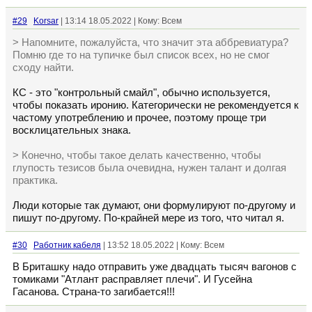
#29
Korsar
| 13:14 18.05.2022 | Кому: Всем
> Напомните, пожалуйста, что значит эта аббревиатура?
Помню где то на тупичке был список всех, но не смог
сходу найти.
КС - это "контрольный смайл", обычно используется,
чтобы показать иронию. Категорически не рекомендуется к
частому употреблению и прочее, поэтому проще три
восклицательных знака.
> Конечно, чтобы такое делать качественно, чтобы
глупость тезисов была очевидна, нужен талант и долгая
практика.
Люди которые так думают, они формулируют по-другому и
пишут по-другому. По-крайней мере из того, что читал я.
#30
Работник кабеля
| 13:52 18.05.2022 | Кому: Всем
В Бриташку надо отправить уже двадцать тысяч вагонов с
томиками "Атлант расправляет плечи". И Гусейна
Гасанова. Страна-то загибается!!!