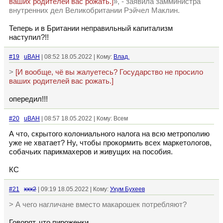
ваших родителей вас рожать.]
», - заявила замминистра
внутренних дел Великобритании Рэйчел Маклин.
Теперь и в Британии неправильный капитализм
наступил?!!
#19
uBAH
| 08:52 18.05.2022 | Кому:
Влад.
>
[И вообще, чё вы жалуетесь? Государство не просило
ваших родителей вас рожать.]
опередил!!!
#20
uBAH
| 08:57 18.05.2022 | Кому: Всем
А что, скрытого колониального налога на всю метрополию
уже не хватает? Ну, чтобы прокормить всех маркетологов,
собачьих парикмахеров и живущих на пособия.
КС
#21
xxx2
| 09:19 18.05.2022 | Кому:
Ухум Бухеев
> А чего нагличане вместо макарошек потребляют?
Говорят, что пироженки