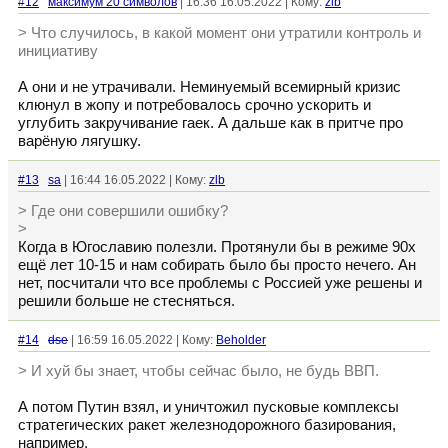
#12
максимум 20 символов
| 16:36 16.05.2022 | Кому:
zlb
> Что случилось, в какой момент они утратили контроль и
инициативу
А они и не утрачивали. Неминуемый всемирный кризис
клюнул в жопу и потребовалось срочно ускорить и
углубить закручивание гаек. А дальше как в притче про
варёную лягушку.
#13
sa
| 16:44 16.05.2022 | Кому:
zlb
> Где они совершили ошибку?
>
Когда в Югославию полезли. Протянули бы в режиме 90х
ещё лет 10-15 и нам собирать было бы просто нечего. Ан
нет, посчитали что все проблемы с Россией уже решены и
решили больше не стесняться.
#14
dse
| 16:59 16.05.2022 | Кому:
Beholder
> И хуй бы знает, чтобы сейчас было, не будь ВВП.
А потом Путин взял, и уничтожил пусковые комплексы
стратегических ракет железнодорожного базирования,
например.