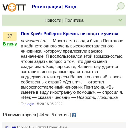
Регистрация
Вход
|
Новости | Политика
Пол Крейг Робертс: Кремль никогда не учится
37
newsstreet.ru
— Много лет назад я был в Пентагоне
В пену
в кабинете одного очень высокопоставленного
чиновника, которому предложили важное
назначение. Я воспользовался этой возможностью,
чтобы задать вопрос о том, что давно меня
озадачивал. Как, спросил я, Вашингтону удается
заставить иностранные правительства
поддерживать интересы Вашингтона за счёт своих
собственных стран? «Деньги», — ответил
высокопоставленный чиновник Пентагона. «Вы
имеете в виду иностранную помощь», — спросил я.
«Нет, — сказал чиновник —
Новости, Политика
Toplogin
15:20 16.05.2022
19 комментариев | 44 за, 5 против
|
#1
zlb
| 15:37 16.05.2022 | Кому: Всем