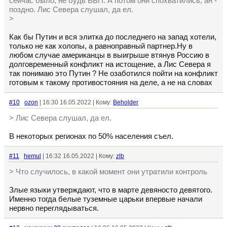
сейчас было, не будь ВВП. А потом они спохватились, ан -
поздно. Лис Севера слушал, да ел.
>
Как бы Путин и вся элитка до последнего на запад хотели,
только не как холопы, а равноправный партнер.Ну в
любом случае американцы в выигрыше втянув Россию в
долговременный конфликт на истощение, а Лис Севера я
так понимаю это Путин ? Не озаботился пойти на конфликт
готовым к такому противостояния на деле, а не на словах
#10
ozon
| 16:30 16.05.2022 | Кому:
Beholder
> Лис Севера слушал, да ел.
В некоторых регионах по 50% населения съел.
#11
hemul
| 16:32 16.05.2022 | Кому:
zlb
> Что случилось, в какой момент они утратили контроль
Злые языки утверждают, что в марте девяносто девятого.
Именно тогда белые туземные царьки впервые начали
нервно переглядываться.