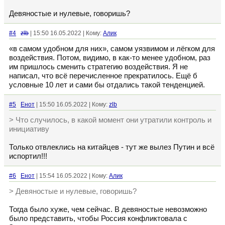
Девяностые и нулевые, говоришь?
#4
zlb
| 15:50 16.05.2022 | Кому:
Алик
«в самом удобном для них», самом уязвимом и лёгком для
воздействия. Потом, видимо, в как-то менее удобном, раз
им пришлось сменить стратегию воздействия. Я не
написал, что всё перечисленное прекратилось. Ещё б
условные 10 лет и сами бы отдались такой тенденцией.
#5
Енот
| 15:50 16.05.2022 | Кому:
zlb
> Что случилось, в какой момент они утратили контроль и
инициативу
Только отвлеклись на китайцев - тут же вылез Путин и всё
испортил!!!
#6
Енот
| 15:54 16.05.2022 | Кому:
Алик
> Девяностые и нулевые, говоришь?
Тогда было хуже, чем сейчас. В девяностые невозможно
было представить, чтобы Россия конфликтовала с