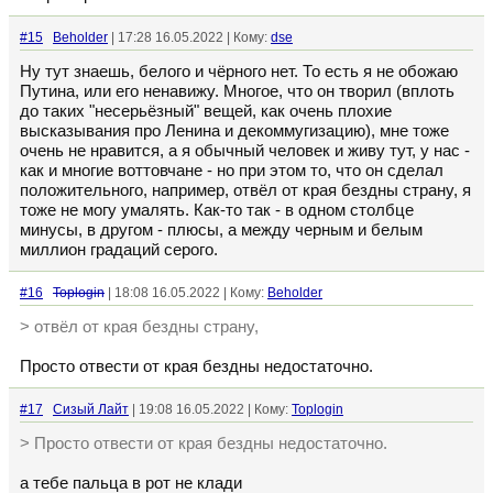
#15
Beholder
| 17:28 16.05.2022 | Кому:
dse
Ну тут знаешь, белого и чёрного нет. То есть я не обожаю
Путина, или его ненавижу. Многое, что он творил (вплоть
до таких "несерьёзный" вещей, как очень плохие
высказывания про Ленина и декоммугизацию), мне тоже
очень не нравится, а я обычный человек и живу тут, у нас -
как и многие воттовчане - но при этом то, что он сделал
положительного, например, отвёл от края бездны страну, я
тоже не могу умалять. Как-то так - в одном столбце
минусы, в другом - плюсы, а между черным и белым
миллион градаций серого.
#16
Toplogin
| 18:08 16.05.2022 | Кому:
Beholder
> отвёл от края бездны страну,
Просто отвести от края бездны недостаточно.
#17
Сизый Лайт
| 19:08 16.05.2022 | Кому:
Toplogin
> Просто отвести от края бездны недостаточно.
а тебе пальца в рот не клади