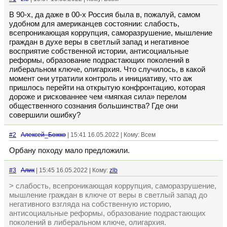
В 90-х, да даже в 00-х Россия была в, пожалуй, самом
удобном для американцев состоянии: слабость,
всепроникающая коррупция, саморазрушение, мышление
граждан в духе веры в светлый запад и негативное
восприятие собственной истории, антисоциальные
реформы, образование подрастающих поколений в
либеральном ключе, олигархия. Что случилось, в какой
момент они утратили контроль и инициативу, что аж
пришлось перейти на открытую конфронтацию, которая
дороже и рискованнее чем «мягкая сила» перелом
общественного сознания большинства? Где они
совершили ошибку?
#2
Алексей_Божко
| 15:41 16.05.2022 | Кому: Всем
Орбану походу мало предложили.
#3
Алик
| 15:45 16.05.2022 | Кому:
zlb
> слабость, всепроникающая коррупция, саморазрушение,
мышление граждан в ключе от веры в светлый запад до
негативного взгляда на собственную историю,
антисоциальные реформы, образование подрастающих
поколений в либеральном ключе, олигархия.