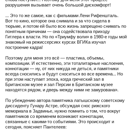
разрушения вызывает очень большой дискомфорт!
... Это то же самое, как с фильмами Лени Рифеншталь.
Вот то кино, которое она снимала и за что сидела в
тюрьме, и потом ей было всю жизнь запрещено снимать по
понятным причинам — она содействовала приходу
Гитлера к власти. Но по «Триумфу воли» в 1980-е годы мой
знакомый на режиссерсикх курсах ВГИКа изучал
построение кадра!
Поэтому для меня это всё — пластика, объемы,
композиции. И естественно, эти тоталитарные наслоения,
коннотации — ну, от них никуда не деться, и памятники
всегда сносились и будут сноситься во все времена... Но
при этом наступает эпоха, когда греческий зал в
Британском музее и зал Персии в Британском музее
находятся рядом, и дверь между ними не замурована».
По убеждению автора памятника латышскому советскому
диссиденту Гунару Астре, обсуждая снос рижского
мемориала в Задвинье, нужно помнить о том, что вокруг
памятников со временем возникают коннотации,
связанные с какими-то событиями. Это происходит и
сегодня, поясняет Пантелеев: