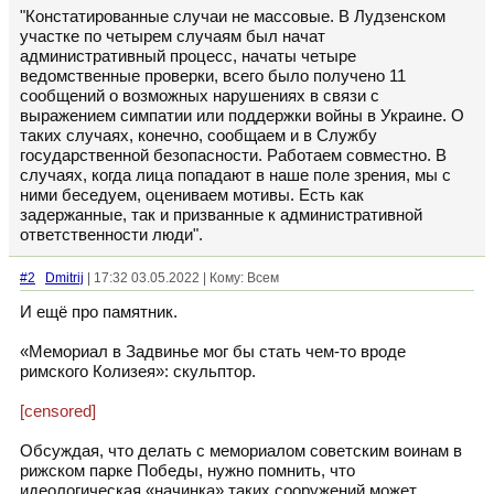
"Констатированные случаи не массовые. В Лудзенском
участке по четырем случаям был начат
административный процесс, начаты четыре
ведомственные проверки, всего было получено 11
сообщений о возможных нарушениях в связи с
выражением симпатии или поддержки войны в Украине. О
таких случаях, конечно, сообщаем и в Службу
государственной безопасности. Работаем совместно. В
случаях, когда лица попадают в наше поле зрения, мы с
ними беседуем, оцениваем мотивы. Есть как
задержанные, так и призванные к административной
ответственности люди".
#2
Dmitrij
| 17:32 03.05.2022 | Кому: Всем
И ещё про памятник.
«Мемориал в Задвинье мог бы стать чем-то вроде
римского Колизея»: скульптор.
[censored]
Обсуждая, что делать с мемориалом советским воинам в
рижском парке Победы, нужно помнить, что
идеологическая «начинка» таких сооружений может