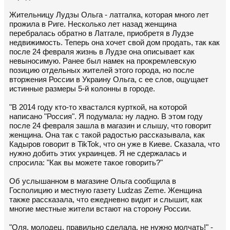
Жительницу Лудзы Ольга - латгалка, которая много лет
прожила в Риге. Несколько лет назад женщина
перебралась обратно в Латгале, приобретя в Лудзе
недвижимость. Теперь она хочет свой дом продать, так как
после 24 февраля жизнь в Лудзе она описывает как
невыносимую. Ранее был намек на прокремлевскую
позицию отдельных жителей этого города, но после
вторжения России в Украину Ольга, с ее слов, ощущает
истинные размеры 5-й колонны в городе.
"В 2014 году кто-то хвастался курткой, на которой
написано "Россия". Я подумала: ну ладно. В этом году
после 24 февраля зашла в магазин и слышу, что говорит
женщина. Она так с такой радостью рассказывала, как
Кадыров говорит в TikTok, что он уже в Киеве. Сказала, что
нужно добить этих украинцев. Я не сдержалась и
спросила: "Как вы можете такое говорить?"
Об услышанном в магазине Ольга сообщила в
Госполицию и местную газету Ludzas Zeme. Женщина
также рассказала, что ежедневно видит и слышит, как
многие местные жители встают на сторону России.
"Оля, молодец, правильно сделала, не нужно молчать!" -