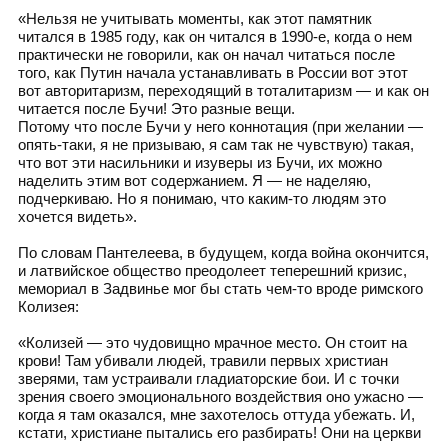
«Нельзя не учитывать моменты, как этот памятник
читался в 1985 году, как он читался в 1990-е, когда о нем
практически не говорили, как он начал читаться после
того, как Путин начала устанавливать в России вот этот
вот авторитаризм, переходящий в тоталитаризм — и как он
читается после Бучи! Это разные вещи.
Потому что после Бучи у него коннотация (при желании —
опять-таки, я не призываю, я сам так не чувствую) такая,
что вот эти насильники и изуверы из Бучи, их можно
наделить этим вот содержанием. Я — не наделяю,
подчеркиваю. Но я понимаю, что каким-то людям это
хочется видеть».
По словам Пантелеева, в будущем, когда война окончится,
и латвийское общество преодолеет теперешний кризис,
мемориал в Задвинье мог бы стать чем-то вроде римского
Колизея:
«Колизей — это чудовищно мрачное место. Он стоит на
крови! Там убивали людей, травили первых христиан
зверями, там устраивали гладиаторские бои. И с точки
зрения своего эмоционального воздействия оно ужасно —
когда я там оказался, мне захотелось оттуда убежать. И,
кстати, христиане пытались его разбирать! Они на церкви