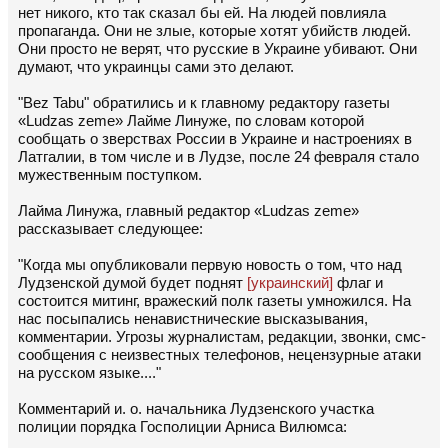
нет никого, кто так сказал бы ей. На людей повлияла
пропаганда. Они не злые, которые хотят убийств людей.
Они просто не верят, что русские в Украине убивают. Они
думают, что украинцы сами это делают.
"Bez Tabu" обратились и к главному редактору газеты
«Ludzas zeme» Лайме Линуже, по словам которой
сообщать о зверствах России в Украине и настроениях в
Латгалии, в том числе и в Лудзе, после 24 февраля стало
мужественным поступком.
Лайма Линужа, главный редактор «Ludzas zeme»
рассказывает следующее:
"Когда мы опубликовали первую новость о том, что над
Лудзенской думой будет поднят
[украинский]
флаг и
состоится митинг, вражеский полк газеты умножился. На
нас посыпались ненавистнические высказывания,
комментарии. Угрозы журналистам, редакции, звонки, смс-
сообщения с неизвестных телефонов, нецензурные атаки
на русском языке...."
Комментарий и. о. начальника Лудзенского участка
полиции порядка Госполиции Арниса Вилюмса: