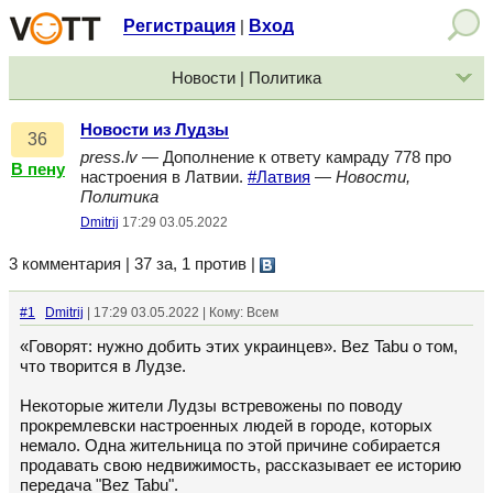
Регистрация
Вход
|
Новости | Политика
Новости из Лудзы
36
press.lv
— Дополнение к ответу камраду 778 про
В пену
настроения в Латвии.
#Латвия
—
Новости,
Политика
Dmitrij
17:29 03.05.2022
3 комментария | 37 за, 1 против
|
#1
Dmitrij
| 17:29 03.05.2022 | Кому: Всем
«Говорят: нужно добить этих украинцев». Bez Tabu о том,
что творится в Лудзе.
Некоторые жители Лудзы встревожены по поводу
прокремлевски настроенных людей в городе, которых
немало. Одна жительница по этой причине собирается
продавать свою недвижимость, рассказывает ее историю
передача "Bez Tabu".