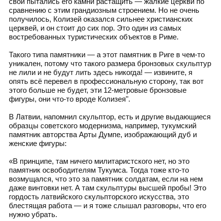
свои пытались его камни растащить — жалкие церкви по
сравнению с этим грандиозным строением. Но не очень
получилось, Колизей оказался сильнее христианских
церквей, и он стоит до сих пор. Это один из самых
востребованных туристических объектов в Риме.
Такого типа памятники — а этот памятник в Риге в чем-то
уникален, потому что такого размера бронзовых скульптур
не лили и не будут лить здесь никогда! — извините, я
опять всё перевел в профессиональную сторону, так вот
этого больше не будет, эти 12-метровые бронзовые
фигуры, они что-то вроде Колизея".
В Латвии, напомнил скульптор, есть и другие выдающиеся
образцы советского модернизма, например, тукумский
памятник авторства Арты Думпе, изображающий дуб и
женские фигуры:
«В принципе, там ничего милитаристского нет, но это
памятник освободителям Тукумса. Тогда тоже кто-то
возмущался, что это за памятник солдатам, если на нем
даже винтовки нет. А там скульптуры высшей пробы! Это
гордость латвийского скульпторского искусства, это
блестящая работа — и я тоже слышал разговоры, что его
нужно убрать.