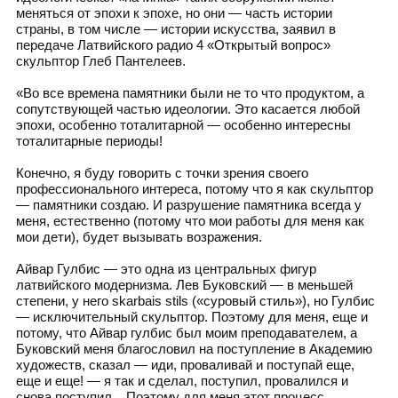
меняться от эпохи к эпохе, но они — часть истории
страны, в том числе — истории искусства, заявил в
передаче Латвийского радио 4 «Открытый вопрос»
скульптор Глеб Пантелеев.
«Во все времена памятники были не то что продуктом, а
сопутствующей частью идеологии. Это касается любой
эпохи, особенно тоталитарной — особенно интересны
тоталитарные периоды!
Конечно, я буду говорить с точки зрения своего
профессионального интереса, потому что я как скульптор
— памятники создаю. И разрушение памятника всегда у
меня, естественно (потому что мои работы для меня как
мои дети), будет вызывать возражения.
Айвар Гулбис — это одна из центральных фигур
латвийского модернизма. Лев Буковский — в меньшей
степени, у него skarbais stils («суровый стиль»), но Гулбис
— исключительный скульптор. Поэтому для меня, еще и
потому, что Айвар гулбис был моим преподавателем, а
Буковский меня благословил на поступление в Академию
художеств, сказал — иди, проваливай и поступай еще,
еще и еще! — я так и сделал, поступил, провалился и
снова поступил... Поэтому для меня этот процесс