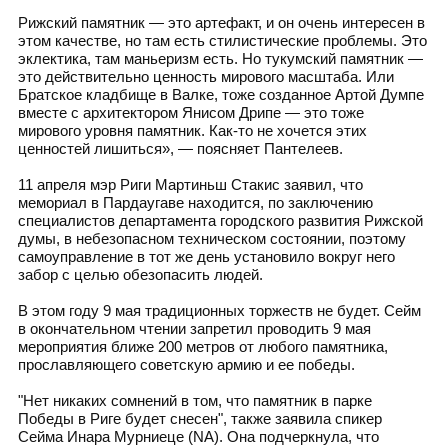
Рижский памятник — это артефакт, и он очень интересен в
этом качестве, но там есть стилистические проблемы. Это
эклектика, там маньеризм есть. Но тукумский памятник —
это действительно ценность мирового масштаба. Или
Братское кладбище в Валке, тоже созданное Артой Думпе
вместе с архитектором Янисом Дрипе — это тоже
мирового уровня памятник. Как-то не хочется этих
ценностей лишиться», — поясняет Пантелеев.
11 апреля мэр Риги Мартиньш Стакис заявил, что
мемориал в Пардаугаве находится, по заключению
специалистов департамента городского развития Рижской
думы, в небезопасном техническом состоянии, поэтому
самоуправление в тот же день установило вокруг него
забор с целью обезопасить людей.
В этом году 9 мая традиционных торжеств не будет. Сейм
в окончательном чтении запретил проводить 9 мая
мероприятия ближе 200 метров от любого памятника,
прославляющего советскую армию и ее победы.
"Нет никаких сомнений в том, что памятник в парке
Победы в Риге будет снесен", также заявила спикер
Сейма Инара Мурниеце (NA). Она подчеркнула, что