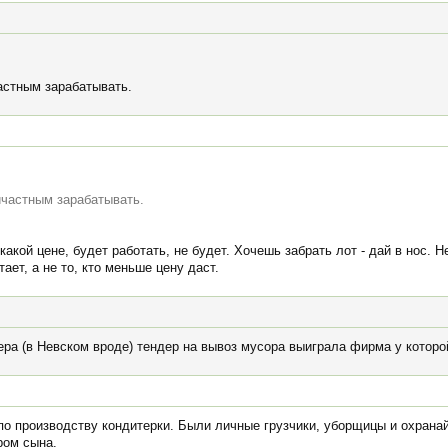
астным зарабатывать.
ичастным зарабатывать.
какой цене, будет работать, не будет. Хочешь забрать лот - дай в нос. Не
ает, а не то, кто меньше цену даст.
ера (в Невском вроде) тендер на вывоз мусора выиграла фирма у которо
о производству кондитерки. Были личные грузчики, уборщицы и охранай
ром сына.