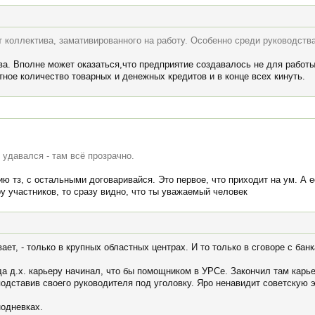
 коллектива, замативированного на работу. Особенно среди руководства
ва. Вполне может оказаться,что предприятие создавалось не для работы
тное количество товарных и денежных кредитов и в конце всех кинуть.
 удавался - там всё прозрачно.
 тз, с остальными договаривайся. Это первое, что приходит на ум. А е
у участников, то сразу видно, что ты уважаемый человек
ает, - только в крупных областных центрах. И то только в сговоре с бан
а д.х. карьеру начинал, что бы помощником в УРСе. Закончил там карье
дставив своего руководителя под уголовку. Яро ненавидит советскую эп
одневках.