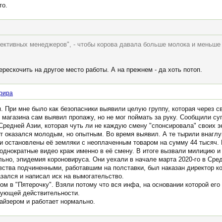
то.
ективных менеджеров", - чтобы корова давала больше молока и меньше 
ерескочить на другое место работы. А на прежнем - да хоть потоп.
рира
. При мне было как безопасники выявили целую группу, которая через св
 магазина сам выявил пропажу, но не мог поймать за руку. Сообщили су
редней Азии, которая чуть ли не каждую смену "спонсировала" своих 
от оказался молодым, но опытным. Во время выявил. А те тырили внаглу
и остановлены её земляки с неоплаченным товаром на сумму 44 тысяч.
еоднократные видео краж именно в её смену. В итоге вызвали милицию и
льно, эпидемия короновируса. Они уехали в начале марта 2020-го в Ср
ства подчиненными, работавшим на полставки, был наказан директор к
зался и написал иск на вымогательство.
ом в "Пятерочку". Взяли потому что вся инфа, на основании которой ег
вующей действительности.
вайзером и работает нормально.