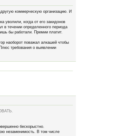
ь другую коммерческую организацию. И
 уволили, когда от его закидонов
ал в течении определенного периода
лишь бы работали. Премии платит.
ктор наоборот поважал алкашей чтобы
. Плюс требования о выявлении
РОВАТЬ.
овершенно бескорыстно.
вою незаменимость. В том числе