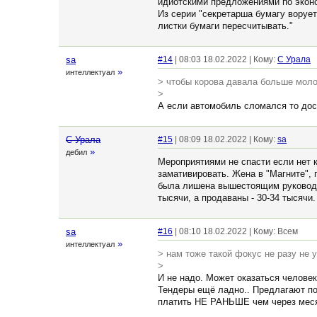
идиотскими предложениями по эконо
Из серии "секретарша бумагу воруе
листки бумаги пересчитывать."
sa
#14
| 08:03 18.02.2022 | Кому:
С Урала
»
интеллектуал
> чтобы корова давала больше моло
>
А если автомобиль сломался то доста
С Урала
#15
| 08:09 18.02.2022 | Кому:
sa
»
дебил
Мероприятиями не спасти если нет к
замативировать. Жена в "Магните", 
была лишена вышестоящим руководс
тысячи, а продаваны - 30-34 тысячи
sa
#16
| 08:10 18.02.2022 | Кому: Всем
»
интеллектуал
> нам тоже такой фокус не разу не у
>
И не надо. Может оказаться человек 
Тендеры ещё ладно.. Предлагают под
платить НЕ РАНЬШЕ чем через месяц 