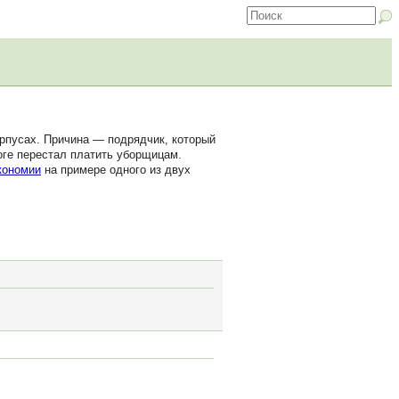
орпусах. Причина — подрядчик, который
тоге перестал платить уборщицам.
кономии
на примере одного из двух