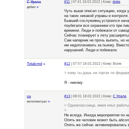
С Урала
#11
| 07:41 18.02.2022 | Кому:
duke
»
дебил
Чуть выше описал ситуацию, когда 
на таких никакой управы и контроля.
Бывший сослуживец устроился начал
поубегали все охранники кто при па
времени. Люди и побежали от самоду
Сейчас планирует к лету расширять
Сам напарник не прочь выпить, но н
им недоплачивать за пьянку. Вместо
нарушений. Люди и побежали.
Totalcmd
»
#12
| 07:57 18.02.2022 | Кому: Всем
> кому ты дашь на торгах по федер
Я - никому.
sa
#13
| 08:01 18.02.2022 | Кому:
С Урала
»
интеллектуал
> Одноклассница, имея опыт работ
>
Не всегда. Иногда мероприятия по 
Опять же человек может быть абсол
Опять же сейчас активизировались 