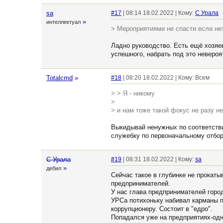
sa
#17
| 08:14 18.02.2022 | Кому:
С Урала
»
интеллектуал
> Мероприятиями не спасти если нет
Ладно руководство. Есть ещё хозяе
успешного, набрать под это невероя
Totalcmd
»
#18
| 08:20 18.02.2022 | Кому: Всем
> > Я - никому
>
> и нам тоже такой фокус не разу не
Выкидывай ненужных по соответствию
служебку по первоначальному отбор
С Урала
#19
| 08:31 18.02.2022 | Кому:
sa
»
дебил
Сейчас такое в глубинке не прокатыв
предпринимателей.
У нас глава предпринимателей город
УРСа потихоньку набивал карманы по
коррупционеру. Состоит в "едро".
Попадался уже на предприятиях-одн