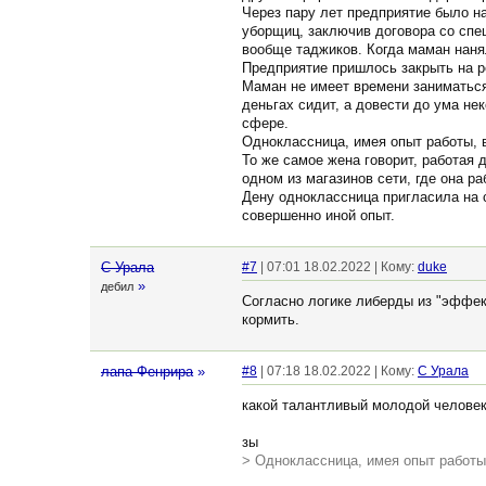
Через пару лет предприятие было на
уборщиц, заключив договора со спе
вообще таджиков. Когда маман наня
Предприятие пришлось закрыть на р
Маман не имеет времени заниматься 
деньгах сидит, а довести до ума не
сфере.
Одноклассница, имея опыт работы,
То же самое жена говорит, работая 
одном из магазинов сети, где она р
Дену одноклассница пригласила на 
совершенно иной опыт.
С Урала
#7
| 07:01 18.02.2022 | Кому:
duke
»
дебил
Согласно логике либерды из "эффек
кормить.
лапа Фенрира
»
#8
| 07:18 18.02.2022 | Кому:
С Урала
какой талантливый молодой человек!
зы
> Одноклассница, имея опыт работ