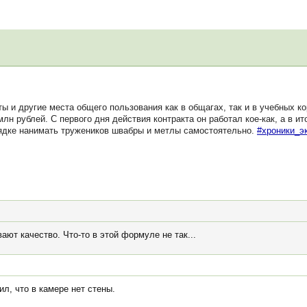
 и другие места общего пользования как в общагах, так и в учебных к
млн рублей. С первого дня действия контракта он работал кое-как, а в и
рядке нанимать тружеников швабры и метлы самостоятельно.
#хроники_э
ают качество. Что-то в этой формуле не так...
ил, что в камере нет стены.