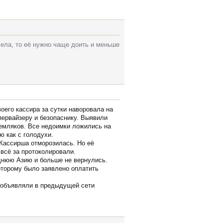
ела, то её нужно чаще доить и меньше
оего кассира за сутки наворовала на
первайзеру и безопаснику. Выявили
земляков. Все недоимки ложились на
ю как с голодухи.
 Кассирша отморозилась. Но её
 всё за протоколировали.
еднюю Азию и больше не вернулись.
оторому было заявлено оплатить
о объявляли в предыдущей сети