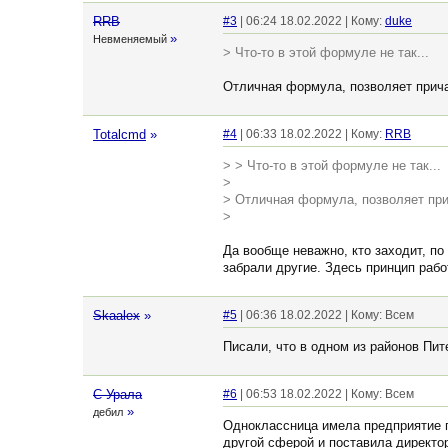
RRB
#3
| 06:24 18.02.2022 | Кому:
duke
»
Невменяемый
> Что-то в этой формуле не так...
Отличная формула, позволяет прич
Totalcmd
»
#4
| 06:33 18.02.2022 | Кому:
RRB
> > Что-то в этой формуле не так...
>
> Отличная формула, позволяет пр
>
Да вообще неважно, кто заходит, по 
забрали другие. Здесь принцип работ
Skaalex
»
#5
| 06:36 18.02.2022 | Кому: Всем
Писали, что в одном из районов Пит
С Урала
#6
| 06:53 18.02.2022 | Кому: Всем
»
дебил
Одноклассница имела предприятие п
другой сферой и поставила директо