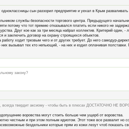
у одноклассницы сын раззорил предприятие и уехал в Крым разваливат
ьником службы безопасности торгового центра. Предыдущего начальника
мяти потому что тот премию отказывался платить если никого не задерж
рства. Друг кое как за три месяца набрал коллектив. Критерий один, - 
ся и заключить договор на охрану строящихся объектов.
а работу ходит трезвым чего и от других требует. До него самодур-дире
 них вызывал тех кто непьющий, - на них и ездил оплачивая полставки
альному закону?
ы, всегда твердит аксиому - чтобы быть в плюсах ДОСТАТОЧНО НЕ ВО
недопущению воровства могут стоить больше чем ущерб от воровства.
ютно честным и при этом полным идиотом. Этот тоже все развалит но с
всевозможные бездельники которые прям из кожи лезут чтоб показать с