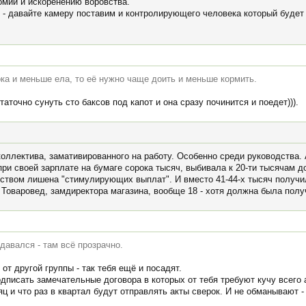
мии и искоренению воровства.
т - давайте камеру поставим и контролирующего человека который будет
ка и меньше ела, то её нужно чаще доить и меньше кормить.
точно сунуть сто баксов под капот и она сразу починится и поедет))).
оллектива, замативированного на работу. Особенно среди руководства. 
при своей зарплате на бумаге сорока тысяч, выбивала к 20-ти тысячам д
твом лишена "стимулирующих выплат". И вместо 41-44-х тысяч получил
. Товаровед, замдиректора магазина, вообще 18 - хотя должна была получ
давался - там всё прозрачно.
от другой группы - так тебя ещё и посадят.
писать замечательные договора в которых от тебя требуют кучу всего а
и что раз в квартал будут отправлять акты сверок. И не обманывают - 