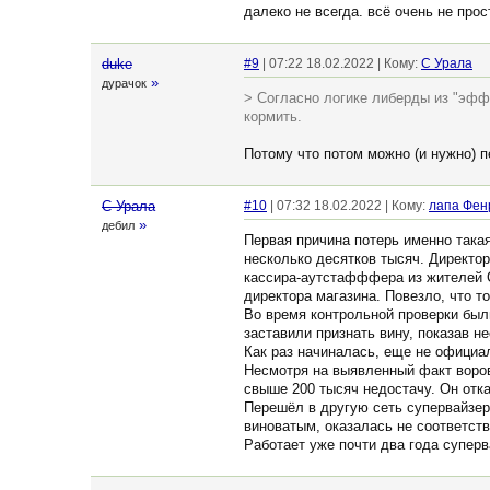
далеко не всегда. всё очень не прос
duke
#9
| 07:22 18.02.2022 | Кому:
С Урала
»
дурачок
> Согласно логике либерды из "эфф
кормить.
Потому что потом можно (и нужно) п
С Урала
#10
| 07:32 18.02.2022 | Кому:
лапа Фен
»
дебил
Первая причина потерь именно такая
несколько десятков тысяч. Директор
кассира-аутстафффера из жителей С
директора магазина. Повезло, что т
Во время контрольной проверки был
заставили признать вину, показав н
Как раз начиналась, еще не официа
Несмотря на выявленный факт воров
свыше 200 тысяч недостачу. Он отка
Перешёл в другую сеть супервайзер
виноватым, оказалась не соответст
Работает уже почти два года супер