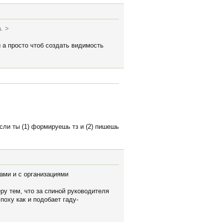
. >
 а просто чтоб создать видимость
сли ты (1) формируешь тз и (2) пишешь
ками и с организациями
ру тем, что за спиной руководителя
оху как и подобает гаду-