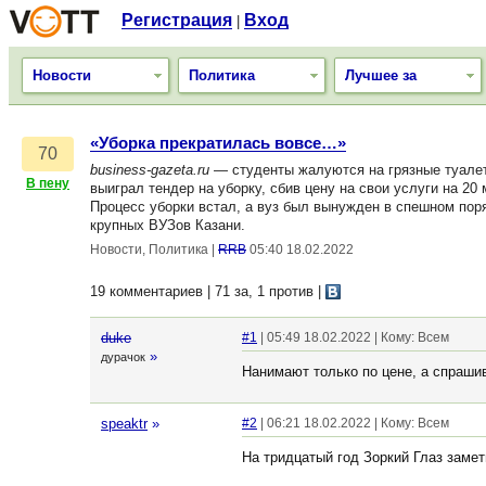
Регистрация
Вход
|
Новости
Политика
Лучшее за
«Уборка прекратилась вовсе…»
70
business-gazeta.ru
— студенты жалуются на грязные туалеты
В пену
выиграл тендер на уборку, сбив цену на свои услуги на 20 
Процесс уборки встал, а вуз был вынужден в спешном по
крупных ВУЗов Казани.
Новости, Политика
|
RRB
05:40 18.02.2022
19 комментариев | 71 за, 1 против
|
duke
#1
| 05:49 18.02.2022 | Кому: Всем
»
дурачок
Нанимают только по цене, а спрашив
speaktr
»
#2
| 06:21 18.02.2022 | Кому: Всем
На тридцатый год Зоркий Глаз замет