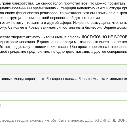
 грани банкротства. Её сын-остолоп промотал всё что можно промотать.
циализированными организациями. Уборщиц непонятно каких и откуда пр
ла своих финансистов-ревизоров, то оказалось что сын почти всю выруч
еконструкцию с неизвестной перспективой даты открытия.
этим потому что занята в другой сфере. Искренне возмущена, что не на
кому. Сынок её в Крыму занимается гостиничным бизнесом. Вернее дока
 всегда твердит аксиому - чтобы быть в плюсах ДОСТАТОЧНО НЕ ВОРО
директором магазина. Единственная среди магазинов кто имеет после н
аботает, недостачу выявили в 350 тысяч. Она просто поражена откровенн
своё прикрытие предприятие, но одно дело магазин, а другое совершенн
тивных менеджеров", - чтобы корова давала больше молока и меньше ел
!!
ы, всегда твердит аксиому - чтобы быть в плюсах ДОСТАТОЧНО НЕ ВО