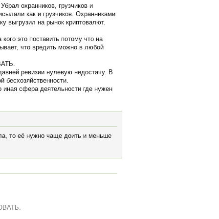
 Убрал охранников, грузчиков и
исылали как и грузчиков. Охранниками
ку выгрузил на рынок криптовалют.
 кого это поставить потому что на
зывает, что вредить можно в любой
ВАТЬ.
едавней ревизии нулевую недостачу. В
ой бесхозяйственности.
о иная сфера деятельности где нужен
а, то её нужно чаще доить и меньше
РОВАТЬ.